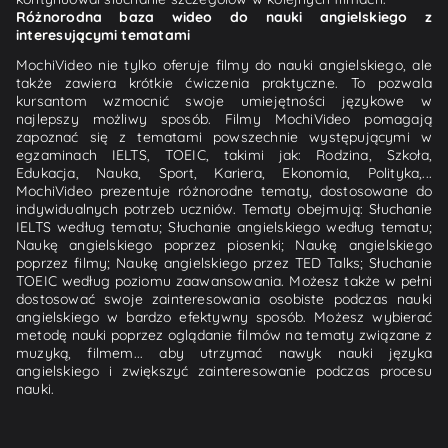
Różnorodna baza wideo do nauki angielskiego z
interesującymi tematami
MochiVideo nie tylko oferuje filmy do nauki angielskiego, ale
także zawiera krótkie ćwiczenia praktyczne. To pozwala
kursantom wzmocnić swoje umiejętności językowe w
najlepszy możliwy sposób. Filmy MochiVideo pomagają
zapoznać się z tematami powszechnie występującymi w
egzaminach IELTS, TOEIC, takimi jak: Rodzina, Szkoła,
Edukacja, Nauka, Sport, Kariera, Ekonomia, Polityka,...
MochiVideo prezentuje różnorodne tematy, dostosowane do
indywidualnych potrzeb uczniów. Tematy obejmują: Słuchanie
IELTS według tematu; Słuchanie angielskiego według tematu;
Naukę angielskiego poprzez piosenki; Naukę angielskiego
poprzez filmy; Naukę angielskiego przez TED Talks; Słuchanie
TOEIC według poziomu zaawansowania. Możesz także w pełni
dostosować swoje zainteresowania osobiste podczas nauki
angielskiego w bardzo efektywny sposób. Możesz wybierać
metodę nauki poprzez oglądanie filmów na tematy związane z
muzyką, filmem... aby utrzymać nawyk nauki języka
angielskiego i zwiększyć zainteresowanie podczas procesu
nauki.