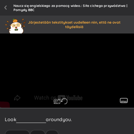
Naucz się angielskiego za pomocą wideo.: Siła cichego przywództwa |
Pomysły BBC
Järjestetään tekstitykset uudelleen niin, että ne ovat
täydellisiä
Look
at
the
leaders
around
you.