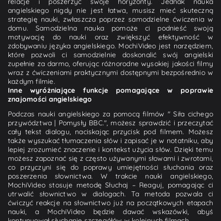
relacje i poszerzyć swoje horyzonty. Jednak nauka
angielskiego nigdy nie jest łatwa, musisz mieć skuteczną
strategię nauki, zwłaszcza poprzez samodzielne ćwiczenia w
domu. Samodzielna nauka pomoże ci podnieść swoją
motywację do nauki oraz zwiększyć efektywność w
zdobywaniu języka angielskiego. MochiVideo jest narzędziem,
które pozwoli ci samodzielnie doskonalić swój angielski
zupełnie za darmo, oferując różnorodne wysokiej jakości filmy
wraz z ćwiczeniami praktycznymi dostępnymi bezpośrednio w
każdym filmie.
Inne wyróżniające funkcje pomagające w poprawie
znajomości angielskiego
Podczas nauki angielskiego za pomocą filmów " Siła cichego
przywództwa | Pomysły BBC.", możesz sprawdzić i przeczytać
cały tekst dialogu, naciskając przycisk pod filmem. Możesz
także wyszukać tłumaczenia słów i zapisać je w notatniku, aby
lepiej zrozumieć znaczenie i kontekst użycia słów. Dzięki temu
możesz zapoznać się z często używanymi słowami i zwrotami,
co przyczyni się do poprawy umiejętności słuchania oraz
poszerzenia słownictwa. W trakcie nauki angielskiego,
MochiVideo stosuje metodę Słuchaj – Reaguj, pomagając ci
utrwalić słownictwo w dialogach. Ta metoda pozwala ci
ćwiczyć reakcje na słownictwo już na początkowych etapach
nauki, a MochiVideo będzie dawać wskazówki, abyś
kontynuował słuchanie szczegółów w kolejnych filmach.