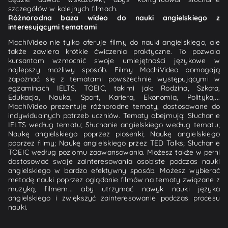
szczegółów w kolejnych filmach.
Różnorodna baza wideo do nauki angielskiego z
interesującymi tematami
MochiVideo nie tylko oferuje filmy do nauki angielskiego, ale
także zawiera krótkie ćwiczenia praktyczne. To pozwala
kursantom wzmocnić swoje umiejętności językowe w
najlepszy możliwy sposób. Filmy MochiVideo pomagają
zapoznać się z tematami powszechnie występującymi w
egzaminach IELTS, TOEIC, takimi jak: Rodzina, Szkoła,
Edukacja, Nauka, Sport, Kariera, Ekonomia, Polityka,...
MochiVideo prezentuje różnorodne tematy, dostosowane do
indywidualnych potrzeb uczniów. Tematy obejmują: Słuchanie
IELTS według tematu; Słuchanie angielskiego według tematu;
Naukę angielskiego poprzez piosenki; Naukę angielskiego
poprzez filmy; Naukę angielskiego przez TED Talks; Słuchanie
TOEIC według poziomu zaawansowania. Możesz także w pełni
dostosować swoje zainteresowania osobiste podczas nauki
angielskiego w bardzo efektywny sposób. Możesz wybierać
metodę nauki poprzez oglądanie filmów na tematy związane z
muzyką, filmem... aby utrzymać nawyk nauki języka
angielskiego i zwiększyć zainteresowanie podczas procesu
nauki.