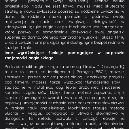
relacje i poszerzyć swoje horyzonty. Jednak nauka
angielskiego nigdy nie jest łatwa, musisz mieć skuteczną
strategię nauki, zwłaszcza poprzez samodzielne ćwiczenia w
domu. Samodzielna nauka pomoże ci podnieść swoją
motywację do nauki oraz zwiększyć efektywność w
zdobywaniu języka angielskiego. MochiVideo jest narzędziem,
które pozwoli ci samodzielnie doskonalić swój angielski
zupełnie za darmo, oferując różnorodne wysokiej jakości filmy
wraz z ćwiczeniami praktycznymi dostępnymi bezpośrednio w
każdym filmie.
Inne wyróżniające funkcje pomagające w poprawie
znajomości angielskiego
Podczas nauki angielskiego za pomocą filmów " Dlaczego IQ
to nie to samo, co inteligencja | Pomysły BBC.", możesz
sprawdzić i przeczytać cały tekst dialogu, naciskając przycisk
pod filmem. Możesz także wyszukać tłumaczenia słów i
zapisać je w notatniku, aby lepiej zrozumieć znaczenie i
kontekst użycia słów. Dzięki temu możesz zapoznać się z
często używanymi słowami i zwrotami, co przyczyni się do
poprawy umiejętności słuchania oraz poszerzenia słownictwa.
W trakcie nauki angielskiego, MochiVideo stosuje metodę
Słuchaj – Reaguj, pomagając ci utrwalić słownictwo w
dialogach. Ta metoda pozwala ci ćwiczyć reakcje na
słownictwo już na początkowych etapach nauki, a MochiVideo
będzie dawać wskazówki, abyś kontynuował słuchanie