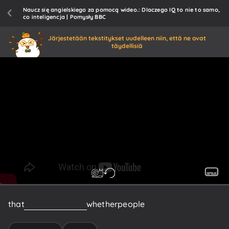
Naucz się angielskiego za pomocą wideo.: Dlaczego IQ to nie to samo,
co inteligencja | Pomysły BBC
Järjestetään tekstitykset uudelleen niin, että ne ovat
täydellisiä
that
could
determine
whether
people