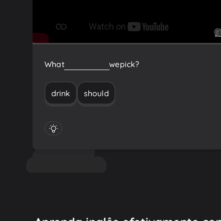
What
drink
should
we
pick?
drink
should