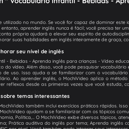
" Vocabulário infantil - Bebidas - Apr
 utilizado no mundo. Se você for capaz de dominar este i
entanto, aprender inglês nunca é fácil; você precisa ter
nta própria ajudará a elevar seu espírito de autodisciplin
rar suas habilidades em inglês inteiramente de graça, com
orar seu nível de inglês
til - Bebidas - Aprenda inglês para crianças - Vídeo educati
o do vídeo. Além disso, você pode pesquisar vocabulário 
to de uso. Isso ajuda a se familiarizar com o vocabulár
ário. Ao aprender inglês, o MochiVideo aplica o método
ver reflexos desde as primeiras vezes que você estuda, 
 sobre temas interessantes
MochiVideo também inclui exercícios práticos rápidos. Is
o MochiVideo ajudam a se familiarizar com os tópicos com
onomia, Política,... O MochiVideo exibe diversos tópicos, at
tema; Prática auditiva do inglês por tema; Aprenda inglês
OEIC por nível. Você também pode integrar seus interess