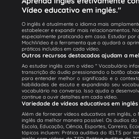
Aprenda inglês efetivamente com 
Vídeo educativo em inglês."
O inglês é atualmente o idioma mais amplamente
estabelecer e expandir mais relacionamentos. No 
especialmente praticando em casa. Estudar por co
MochiVideo é a ferramenta que o ajudará a aprimo
práticos incluídos em cada vídeo.
Outros recursos destacados ajudam a melh
Ao estudar inglês com o vídeo " Vocabulário infan
transcrição do áudio pressionando o botão abaix
para entender melhor o significado e o contex
habilidades de escuta e expandindo seu vocabul
vocabulário na conversa. Isso ajuda a desenvol
continue a ouvir detalhes em cada vídeo.
Variedade de vídeos educativos em inglês
Além de fornecer vídeos educativos em inglês, o 
inglês da melhor maneira possível. Os áudios d
Escola, Educação, Ciência, Esportes, Carreira, Ec
tópicos incluem: Prática auditiva do IELTS por 
inglês com vídeos da TED; Prática auditiva do T