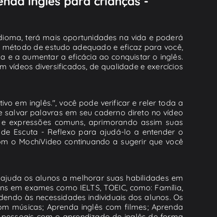
enda inglês para crianças -
dioma, terá mais oportunidades na vida e poderá
 um método de estudo adequado e eficaz para você,
a e a aumentar a eficácia ao conquistar o inglês.
 vídeos diversificados, de qualidade e exercícios
vo em inglês.", você pode verificar e reler toda a
e salvar palavras em seu caderno direto no vídeo
io e expressões comuns, aprimorando assim suas
 de Escuta - Reflexo para ajudá-lo a entender o
com o MochiVideo continuando a sugerir que você
so ajuda os alunos a melhorar suas habilidades em
uns em exames como IELTS, TOEIC, como: Família,
endendo às necessidades individuais dos alunos. Os
 com músicas; Aprenda inglês com filmes; Aprenda
es pessoais com o aprendizado de inglês de forma