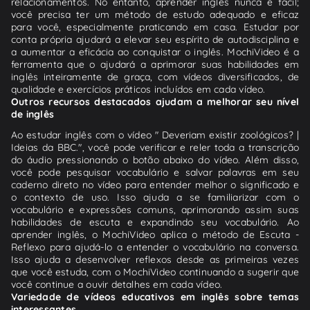
relacionamentos. No entanto, aprender inglês nunca é fácil;
você precisa ter um método de estudo adequado e eficaz
para você, especialmente praticando em casa. Estudar por
conta própria ajudará a elevar seu espírito de autodisciplina e
a aumentar a eficácia ao conquistar o inglês. MochiVideo é a
ferramenta que o ajudará a aprimorar suas habilidades em
inglês inteiramente de graça, com vídeos diversificados, de
qualidade e exercícios práticos incluídos em cada vídeo.
Outros recursos destacados ajudam a melhorar seu nível
de inglês
Ao estudar inglês com o vídeo " Deveriam existir zoológicos? |
Ideias da BBC.", você pode verificar e reler toda a transcrição
do áudio pressionando o botão abaixo do vídeo. Além disso,
você pode pesquisar vocabulário e salvar palavras em seu
caderno direto no vídeo para entender melhor o significado e
o contexto de uso. Isso ajuda a se familiarizar com o
vocabulário e expressões comuns, aprimorando assim suas
habilidades de escuta e expandindo seu vocabulário. Ao
aprender inglês, o MochiVideo aplica o método de Escuta -
Reflexo para ajudá-lo a entender o vocabulário na conversa.
Isso ajuda a desenvolver reflexos desde as primeiras vezes
que você estuda, com o MochiVideo continuando a sugerir que
você continue a ouvir detalhes em cada vídeo.
Variedade de vídeos educativos em inglês sobre temas
interessantes