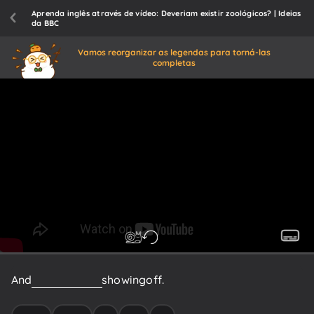
Aprenda inglês através de vídeo: Deveriam existir zoológicos? | Ideias
da BBC
Vamos reorganizar as legendas para torná-las
completas
And
it
was
a
way
of
showing
off.