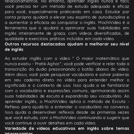
relacionamentos. No entanto, aprender inglês nunca é fácil;
você precisa ter um método de estudo adequado e eficaz
para você, especialmente praticando em casa. Estudar por
conta própria ajudará a elevar seu espírito de autodisciplina e
a aumentar a eficácia ao conquistar o inglês. MochiVideo é a
ferramenta que o ajudará a aprimorar suas habilidades em
inglês inteiramente de graça, com vídeos diversificados, de
qualidade e exercícios práticos incluídos em cada vídeo.
Outros recursos destacados ajudam a melhorar seu nível
de inglês
Ao estudar inglês com o vídeo " O maior matemático que
nunca existiu - Pratik Aghor.", você pode verificar e reler toda a
transcrição do áudio pressionando o botão abaixo do vídeo.
Além disso, você pode pesquisar vocabulário e salvar palavras
em seu caderno direto no vídeo para entender melhor o
significado e o contexto de uso. Isso ajuda a se familiarizar
com o vocabulário e expressões comuns, aprimorando assim
suas habilidades de escuta e expandindo seu vocabulário. Ao
aprender inglês, o MochiVideo aplica o método de Escuta -
Reflexo para ajudá-lo a entender o vocabulário na conversa.
Isso ajuda a desenvolver reflexos desde as primeiras vezes
que você estuda, com o MochiVideo continuando a sugerir que
você continue a ouvir detalhes em cada vídeo.
Variedade de vídeos educativos em inglês sobre temas
interessantes