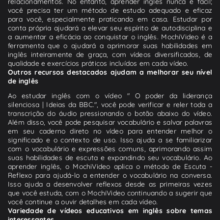
relacionamentos. No entanto, aprender inglês nunca é fácil;
você precisa ter um método de estudo adequado e eficaz
para você, especialmente praticando em casa. Estudar por
conta própria ajudará a elevar seu espírito de autodisciplina e
a aumentar a eficácia ao conquistar o inglês. MochiVideo é a
ferramenta que o ajudará a aprimorar suas habilidades em
inglês inteiramente de graça, com vídeos diversificados, de
qualidade e exercícios práticos incluídos em cada vídeo.
Outros recursos destacados ajudam a melhorar seu nível
de inglês
Ao estudar inglês com o vídeo " O poder da liderança
silenciosa | Ideias da BBC.", você pode verificar e reler toda a
transcrição do áudio pressionando o botão abaixo do vídeo.
Além disso, você pode pesquisar vocabulário e salvar palavras
em seu caderno direto no vídeo para entender melhor o
significado e o contexto de uso. Isso ajuda a se familiarizar
com o vocabulário e expressões comuns, aprimorando assim
suas habilidades de escuta e expandindo seu vocabulário. Ao
aprender inglês, o MochiVideo aplica o método de Escuta -
Reflexo para ajudá-lo a entender o vocabulário na conversa.
Isso ajuda a desenvolver reflexos desde as primeiras vezes
que você estuda, com o MochiVideo continuando a sugerir que
você continue a ouvir detalhes em cada vídeo.
Variedade de vídeos educativos em inglês sobre temas
interessantes