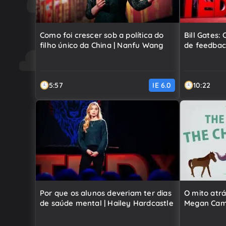
Como foi crescer sob a política do
Bill Gates:
filho único da China | Nanfu Wang
de feedbac
5:57
IE
6.0
10:22
Por que os alunos deveriam ter dias
O mito atrá
de saúde mental | Hailey Hardcastle
Megan Camp