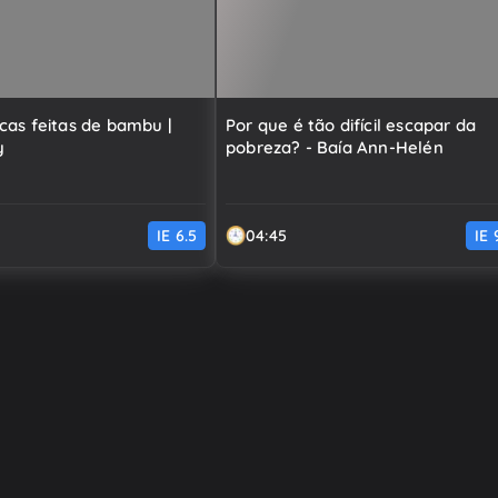
cas feitas de bambu |
Por que é tão difícil escapar da
y
pobreza? - Baía Ann-Helén
IE
6.5
04:45
IE