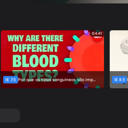
04:41
IE
7.5
Por que os tipos sanguíneos são imp...
IE
8.5