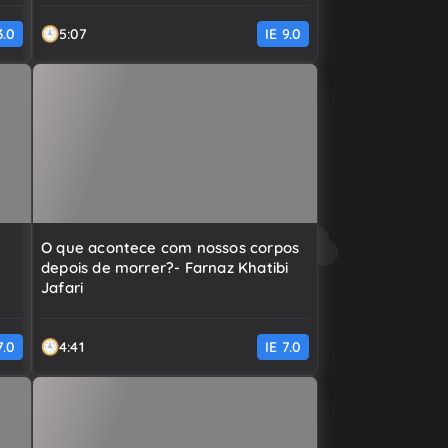
3.0
5:07
IE
9.0
O que acontece com nossos corpos
depois de morrer?- Farnaz Khatibi
Jafari
7.0
4:41
IE
7.0