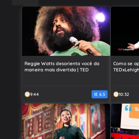
Vídeos TED
Reggie Watts desorienta você da
Como se apr
maneira mais divertida | TED
TEDxLehigh
9:44
IE
6.5
10:32