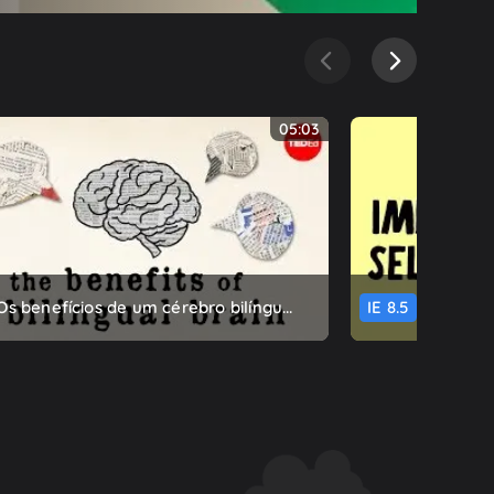
05:03
Os benefícios de um cérebro bilíngu...
IE
8.5
É normal 