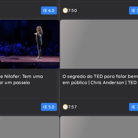
IE
6.0
7:50
IE
e Nilofer: Tem uma
O segredo do TED para falar bem
ar um passeio
em público | Chris Anderson | TED
IE
5.0
7:57
IE