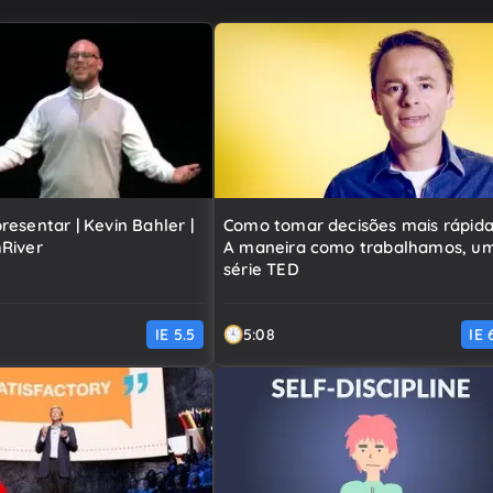
esentar | Kevin Bahler |
Como tomar decisões mais rápida
River
A maneira como trabalhamos, u
série TED
IE
5.5
5:08
IE