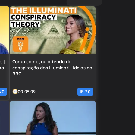
s |
Como começou a teoria da
ma
conspiração dos Illuminati | Ideias da
BBC
6.0
00:05:09
IE
7.0