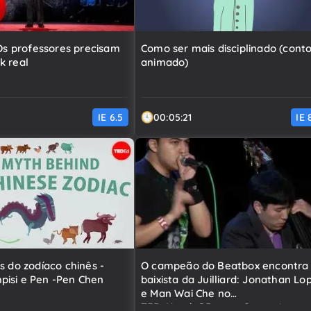
 Os professores precisam
Como ser mais disciplinado (cont
k real
animado)
IE
6.5
00:05:21
IE
s do zodíaco chinês -
O campeão do Beatbox encontra
isi e Pen -Pen Chen
baixista da Juilliard: Jonathan Lo
e Man Wai Che no
TEDxYouth@BeaconStreet *