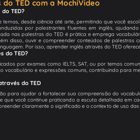
és do TED com a MochiVideo
s do TED?
temas, desde ciência até arte, permitindo que você escol
nduzidas por palestrantes fluentes em inglês, ajudando 
izada nas palestras do TED é prática e emprega vocabulá
 Além disso, ouvir e compreender conteúdos de palestras 
nguagem. Por isso, aprender inglês através do TED oferece
és do TED?
ficados por exames como IELTS, SAT, ou por temas comuns
m o vocabulário e expressões comuns, contribuindo para m
 através do TED
xão para ajudar a fortalecer sua compreensão do vocabul
re que você continue praticando a escuta detalhada em c
reender claramente o significado e o contexto de uso das