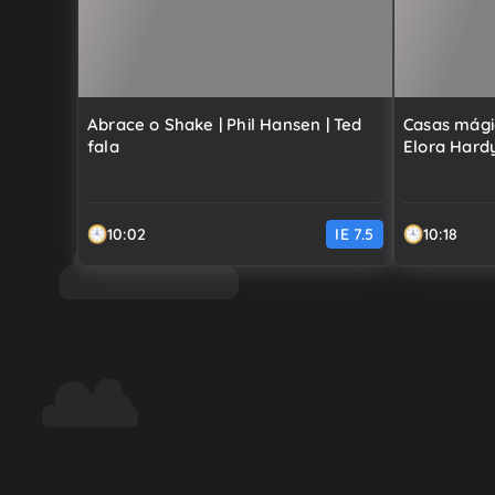
Abrace o Shake | Phil Hansen | Ted
Casas mági
fala
Elora Hard
10:02
IE
7.5
10:18