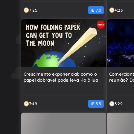
7:25
IE
7.0
4:23
Crescimento exponencial: como o
Comerciant
papel dobrável pode levá -lo à lua
reunião? D
3:49
IE
3.5
3:29