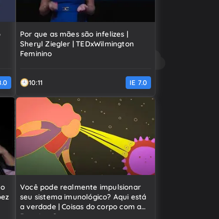
o
Por que as mães são infelizes |
Sheryl Ziegler | TEDxWilmington
Feminino
8.0
10:11
IE
7.0
 o
Você pode realmente impulsionar
pez
seu sistema imunológico? Aqui está
a verdade | Coisas do corpo com a
Dra. Jen Gunter