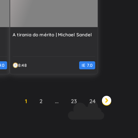
A tirania do mérito | Michael Sandel
9.0
8:48
IE
7.0
n
1
2
...
23
24