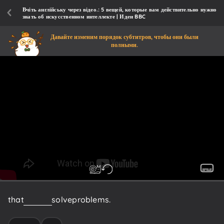
Вчіть англійську через відео.: 5 вещей, которые вам действительно нужно
знать об искусственном интеллекте | Идеи BBC
Давайте изменим порядок субтитров, чтобы они были
полными.
that
learn
to
solve
problems.