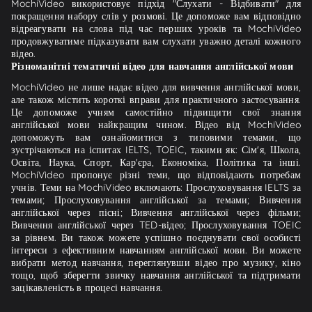
MochiVideo використовує підхід "Слухати - Відбивати" для
покращення набору слів у розмові. Це допоможе вам відповідно
відреагувати на слова під час перших уроків та MochiVideo
продовжуватиме підказувати вам слухати уважно деталі кожного
відео.
Різноманітні тематичні відео для навчання англійської мови
MochiVideo не лише надає відео для вивчення англійської мови,
але також містить короткі вправи для практичного застосування.
Це допоможе учням самостійно підвищити свої знання
англійської мови найкращим чином. Відео від MochiVideo
допоможуть вам ознайомитися з типовими темами, що
зустрічаються на іспитах IELTS, TOEIC, такими як: Сім'я, Школа,
Освіта, Наука, Спорт, Кар'єра, Економіка, Політика та інші.
MochiVideo пропонує різні теми, що відповідають потребам
учнів. Теми на MochiVideo включають: Прослуховування IELTS за
темами; Прослуховування англійської за темами; Вивчення
англійської через пісні; Вивчення англійської через фільми;
Вивчення англійської через TED-відео; Прослуховування TOEIC
за рівнем. Ви також можете успішно поєднувати свої особисті
інтереси з ефективним навчанням англійської мови. Ви можете
вибрати метод навчання, переглянувши відео про музику, кіно
тощо, щоб зберегти звичку навчання англійської та підтримати
зацікавленість в процесі навчання.