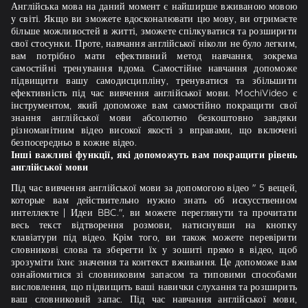
Англійська мова на даний момент є найширше вживаною мовою
у світі. Якщо ви зможете вдосконалювати цю мову, ви отримаєте
більше можливостей в житті, зможете спілкуватися та розширити
свої стосунки. Проте, навчання англійської ніколи не було легким,
вам потрібно мати ефективний метод навчання, зокрема
самостійні тренування вдома. Самостійне навчання допоможе
підвищити вашу самодисципліну, тренуватися та збільшити
ефективність під час вивчення англійської мови. MochiVideo є
інструментом, який допоможе вам самостійно покращити свої
знання англійської мови абсолютно безкоштовно завдяки
різноманітним відео високої якості з вправами, що включені
безпосередньо в кожне відео.
Інші важливі функції, які допоможуть вам покращити рівень
англійської мови
Під час вивчення англійської мови за допомогою відео " 5 вещей,
которые вам действительно нужно знать об искусственном
интеллекте | Идеи BBC.", ви можете переглянути та прочитати
весь текст відтворення розмови, натиснувши на кнопку
клавіатури під відео. Крім того, ви також можете перевірити
словникові слова та зберегти їх у зошиті прямо в відео, щоб
зрозуміти їхнє значення та контекст вживання. Це допоможе вам
ознайомитися зі словниковим запасом та типовими способами
висловлення, що підвищить ваші навички слухання та розширить
ваш словниковий запас. Під час навчання англійської мови,