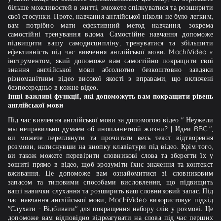
більше можливостей в житті, зможете спілкуватися та розширити
свої стосунки. Проте, навчання англійської ніколи не було легким,
вам потрібно мати ефективний метод навчання, зокрема
самостійні тренування вдома. Самостійне навчання допоможе
підвищити вашу самодисципліну, тренуватися та збільшити
ефективність під час вивчення англійської мови. MochiVideo є
інструментом, який допоможе вам самостійно покращити свої
знання англійської мови абсолютно безкоштовно завдяки
різноманітним відео високої якості з вправами, що включені
безпосередньо в кожне відео.
Інші важливі функції, які допоможуть вам покращити рівень
англійської мови
Під час вивчення англійської мови за допомогою відео " Неужели
мы неправильно думаем об инопланетной жизни? | Идеи BBC.",
ви можете переглянути та прочитати весь текст відтворення
розмови, натиснувши на кнопку клавіатури під відео. Крім того,
ви також можете перевірити словникові слова та зберегти їх у
зошиті прямо в відео, щоб зрозуміти їхнє значення та контекст
вживання. Це допоможе вам ознайомитися зі словниковим
запасом та типовими способами висловлення, що підвищить
ваші навички слухання та розширить ваш словниковий запас. Під
час навчання англійської мови, MochiVideo використовує підхід
"Слухати - Відбивати" для покращення набору слів у розмові. Це
допоможе вам відповідно відреагувати на слова під час перших