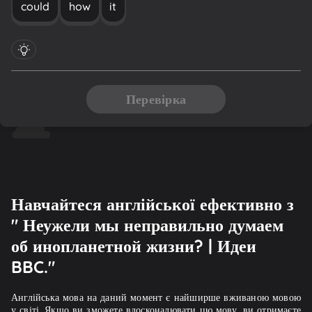
could
how
it
Перевірка
Навчайтеся англійської ефективно з
" Неужели мы неправильно думаем
об инопланетной жизни? | Идеи
BBC."
Англійська мова на даний момент є найширше вживаною мовою
у світі. Якщо ви зможете вдосконалювати цю мову, ви отримаєте