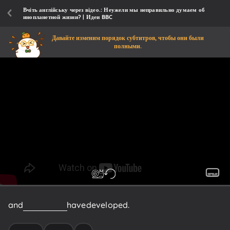
Вчіть англійську через відео.: Неужели мы неправильно думаем об
инопланетной жизни? | Идеи BBC
Давайте изменим порядок субтитров, чтобы они были
полными.
and
how
it
could
have
developed.