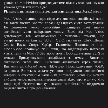
уроків та MochiVideo продовжуватиме підказувати вам слухати
уважно деталі кожного відео.
Різноманітні тематичні відео для навчання англійської мови
MochiVideo не лише надає відео для вивчення англійської мови,
але також містить короткі вправи для практичного застосування.
Це допоможе учням самостійно підвищити свої знання
англійської мови найкращим чином. Відео від MochiVideo
допоможуть вам ознайомитися з типовими темами, що
зустрічаються на іспитах IELTS, TOEIC, такими як: Сім'я, Школа,
Освіта, Наука, Спорт, Кар'єра, Економіка, Політика та інші.
MochiVideo пропонує різні теми, що відповідають потребам
учнів. Теми на MochiVideo включають: Прослуховування IELTS за
темами; Прослуховування англійської за темами; Вивчення
англійської через пісні; Вивчення англійської через фільми;
Вивчення англійської через TED-відео; Прослуховування TOEIC
за рівнем. Ви також можете успішно поєднувати свої особисті
інтереси з ефективним навчанням англійської мови. Ви можете
вибрати метод навчання, переглянувши відео про музику, кіно
тощо, щоб зберегти звичку навчання англійської та підтримати
зацікавленість в процесі навчання.