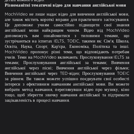
Різноманітні тематичні відео для навчання англійської мови
MochiVideo не лише надає відео для вивчення англійської мови,
але також містить короткі вправи для практичного застосування.
Це допоможе учням самостійно підвищити свої знання
англійської мови найкращим чином. Відео від MochiVideo
допоможуть вам ознайомитися з типовими темами, що
зустрічаються на іспитах IELTS, TOEIC, такими як: Сім'я, Школа,
Освіта, Наука, Спорт, Кар'єра, Економіка, Політика та інші.
MochiVideo пропонує різні теми, що відповідають потребам
учнів. Теми на MochiVideo включають: Прослуховування IELTS за
темами; Прослуховування англійської за темами; Вивчення
англійської через пісні; Вивчення англійської через фільми;
Вивчення англійської через TED-відео; Прослуховування TOEIC
за рівнем. Ви також можете успішно поєднувати свої особисті
інтереси з ефективним навчанням англійської мови. Ви можете
вибрати метод навчання, переглянувши відео про музику, кіно
тощо, щоб зберегти звичку навчання англійської та підтримати
зацікавленість в процесі навчання.