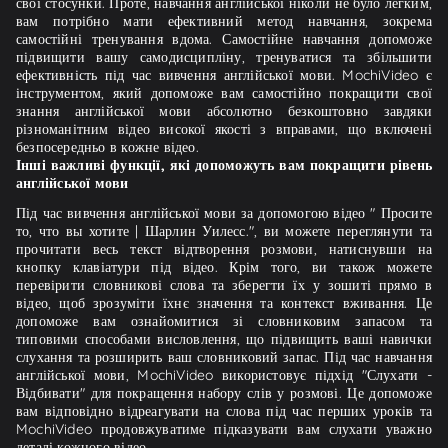
свої стосунки. Проте, навчання англійської ніколи не було легким,
вам потрібно мати ефективний метод навчання, зокрема
самостійні тренування вдома. Самостійне навчання допоможе
підвищити вашу самодисципліну, тренуватися та збільшити
ефективність під час вивчення англійської мови. MochiVideo є
інструментом, який допоможе вам самостійно покращити свої
знання англійської мови абсолютно безкоштовно завдяки
різноманітним відео високої якості з вправами, що включені
безпосередньо в кожне відео.
Інші важливі функції, які допоможуть вам покращити рівень
англійської мови
Під час вивчення англійської мови за допомогою відео " Просите
то, что вы хотите | Шарлин Уилесс.", ви можете переглянути та
прочитати весь текст відтворення розмови, натиснувши на
кнопку клавіатури під відео. Крім того, ви також можете
перевірити словникові слова та зберегти їх у зошиті прямо в
відео, щоб зрозуміти їхнє значення та контекст вживання. Це
допоможе вам ознайомитися зі словниковим запасом та
типовими способами висловлення, що підвищить ваші навички
слухання та розширить ваш словниковий запас. Під час навчання
англійської мови, MochiVideo використовує підхід "Слухати -
Відбивати" для покращення набору слів у розмові. Це допоможе
вам відповідно відреагувати на слова під час перших уроків та
MochiVideo продовжуватиме підказувати вам слухати уважно
деталі кожного відео.