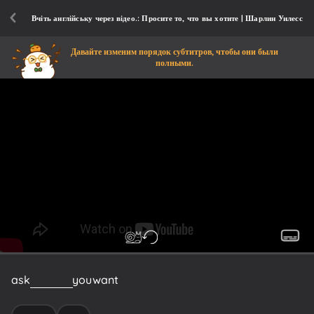
Вчіть англійську через відео.: Просите то, что вы хотите | Шарлин Уилесс
Давайте изменим порядок субтитров, чтобы они были
полными.
ask
for
what
you
want