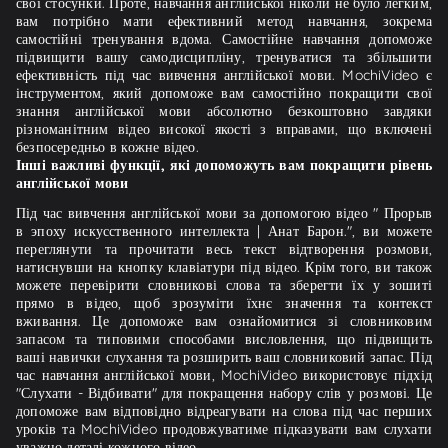
свої стосунки. Проте, навчання англійської ніколи не було легким,
вам потрібно мати ефективний метод навчання, зокрема
самостійні тренування вдома. Самостійне навчання допоможе
підвищити вашу самодисципліну, тренуватися та збільшити
ефективність під час вивчення англійської мови. MochiVideo є
інструментом, який допоможе вам самостійно покращити свої
знання англійської мови абсолютно безкоштовно завдяки
різноманітним відео високої якості з вправами, що включені
безпосередньо в кожне відео.
Інші важливі функції, які допоможуть вам покращити рівень
англійської мови
Під час вивчення англійської мови за допомогою відео " Прорыв
в эпоху искусственного интеллекта | Анат Барон.", ви можете
переглянути та прочитати весь текст відтворення розмови,
натиснувши на кнопку клавіатури під відео. Крім того, ви також
можете перевірити словникові слова та зберегти їх у зошиті
прямо в відео, щоб зрозуміти їхнє значення та контекст
вживання. Це допоможе вам ознайомитися зі словниковим
запасом та типовими способами висловлення, що підвищить
ваші навички слухання та розширить ваш словниковий запас. Під
час навчання англійської мови, MochiVideo використовує підхід
"Слухати - Відбивати" для покращення набору слів у розмові. Це
допоможе вам відповідно відреагувати на слова під час перших
уроків та MochiVideo продовжуватиме підказувати вам слухати
уважно деталі кожного відео.