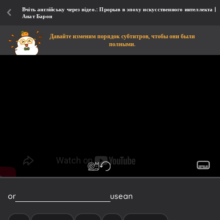
Вчіть англійську через відео.: Прорыв в эпоху искусственного интеллекта |
Анат Барон
Давайте изменим порядок субтитров, чтобы они были
полными.
or
you
become
its
casualty
to
use
an