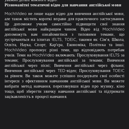
Різноманітні тематичні відео для навчання англійської мови
MochiVideo не лише надає відео для вивчення англійської мови,
але також містить короткі вправи для практичного застосування.
Це допоможе учням самостійно підвищити свої знання
англійської мови найкращим чином. Відео від MochiVideo
допоможуть вам ознайомитися з типовими темами, що
зустрічаються на іспитах IELTS, TOEIC, такими як: Сім'я, Школа,
Освіта, Наука, Спорт, Кар'єра, Економіка, Політика та інші.
MochiVideo пропонує різні теми, що відповідають потребам
учнів. Теми на MochiVideo включають: Прослуховування IELTS за
темами; Прослуховування англійської за темами; Вивчення
англійської через пісні; Вивчення англійської через фільми;
Вивчення англійської через TED-відео; Прослуховування TOEIC
за рівнем. Ви також можете успішно поєднувати свої особисті
інтереси з ефективним навчанням англійської мови. Ви можете
вибрати метод навчання, переглянувши відео про музику, кіно
тощо, щоб зберегти звичку навчання англійської та підтримати
зацікавленість в процесі навчання.