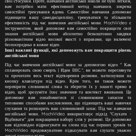
свої стосунки. Проте, навчання англійської ніколи не було легким,
вам потрібно мати ефективний метод навчання, зокрема
самостійні тренування вдома. Самостійне навчання допоможе
підвищити вашу самодисципліну, тренуватися та збільшити
ефективність під час вивчення англійської мови. MochiVideo є
інструментом, який допоможе вам самостійно покращити свої
знання англійської мови абсолютно безкоштовно завдяки
різноманітним відео високої якості з вправами, що включені
безпосередньо в кожне відео.
Інші важливі функції, які допоможуть вам покращити рівень
англійської мови
Під час вивчення англійської мови за допомогою відео " Как
спланировать свою смерть | Идеи BBC.", ви можете переглянути
та прочитати весь текст відтворення розмови, натиснувши на
кнопку клавіатури під відео. Крім того, ви також можете
перевірити словникові слова та зберегти їх у зошиті прямо в
відео, щоб зрозуміти їхнє значення та контекст вживання. Це
допоможе вам ознайомитися зі словниковим запасом та
типовими способами висловлення, що підвищить ваші навички
слухання та розширить ваш словниковий запас. Під час навчання
англійської мови, MochiVideo використовує підхід "Слухати -
Відбивати" для покращення набору слів у розмові. Це допоможе
вам відповідно відреагувати на слова під час перших уроків та
MochiVideo продовжуватиме підказувати вам слухати уважно
деталі кожного відео.