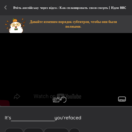
Вчіть англійську через відео.: Как спланировать свою смерть | Идеи BBC
Давайте изменим порядок субтитров, чтобы они были
полными.
It's
even
more
difficult
if
you're
faced