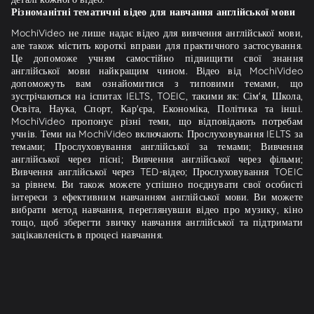
Різноманітні тематичні відео для навчання англійської мови
MochiVideo не лише надає відео для вивчення англійської мови,
але також містить короткі вправи для практичного застосування.
Це допоможе учням самостійно підвищити свої знання
англійської мови найкращим чином. Відео від MochiVideo
допоможуть вам ознайомитися з типовими темами, що
зустрічаються на іспитах IELTS, TOEIC, такими як: Сім'я, Школа,
Освіта, Наука, Спорт, Кар'єра, Економіка, Політика та інші.
MochiVideo пропонує різні теми, що відповідають потребам
учнів. Теми на MochiVideo включають: Прослуховування IELTS за
темами; Прослуховування англійської за темами; Вивчення
англійської через пісні; Вивчення англійської через фільми;
Вивчення англійської через TED-відео; Прослуховування TOEIC
за рівнем. Ви також можете успішно поєднувати свої особисті
інтереси з ефективним навчанням англійської мови. Ви можете
вибрати метод навчання, переглянувши відео про музику, кіно
тощо, щоб зберегти звичку навчання англійської та підтримати
зацікавленість в процесі навчання.