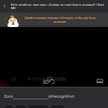
Вчіть англійську через відео.: Должны ли существовать зоопарки? | Идеи
BBC
Давайте изменим порядок субтитров, чтобы они были
полными.
Zoos
have
changed
out
of
all
recognition.