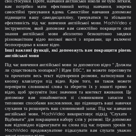
свої стосунки. Проте, навчання англійської ніколи не було легким,
вам потрібно мати ефективний метод навчання, зокрема
самостійні тренування вдома. Самостійне навчання допоможе
підвищити вашу самодисципліну, тренуватися та збільшити
ефективність під час вивчення англійської мови. MochiVideo є
інструментом, який допоможе вам самостійно покращити свої
знання англійської мови абсолютно безкоштовно завдяки
різноманітним відео високої якості з вправами, що включені
безпосередньо в кожне відео.
Інші важливі функції, які допоможуть вам покращити рівень
англійської мови
Під час вивчення англійської мови за допомогою відео " Должны
ли существовать зоопарки? | Идеи BBC.", ви можете переглянути
та прочитати весь текст відтворення розмови, натиснувши на
кнопку клавіатури під відео. Крім того, ви також можете
перевірити словникові слова та зберегти їх у зошиті прямо в
відео, щоб зрозуміти їхнє значення та контекст вживання. Це
допоможе вам ознайомитися зі словниковим запасом та
типовими способами висловлення, що підвищить ваші навички
слухання та розширить ваш словниковий запас. Під час навчання
англійської мови, MochiVideo використовує підхід "Слухати -
Відбивати" для покращення набору слів у розмові. Це допоможе
вам відповідно відреагувати на слова під час перших уроків та
MochiVideo продовжуватиме підказувати вам слухати уважно
деталі кожного відео.