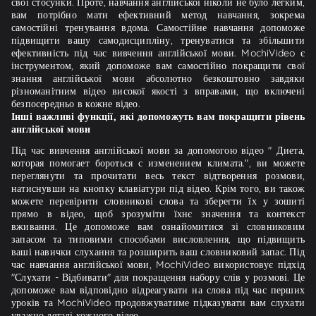
свої стосунки. Проте, навчання англійської ніколи не було легким,
вам потрібно мати ефективний метод навчання, зокрема
самостійні тренування вдома. Самостійне навчання допоможе
підвищити вашу самодисципліну, тренуватися та збільшити
ефективність під час вивчення англійської мови. MochiVideo є
інструментом, який допоможе вам самостійно покращити свої
знання англійської мови абсолютно безкоштовно завдяки
різноманітним відео високої якості з вправами, що включені
безпосередньо в кожне відео.
Інші важливі функції, які допоможуть вам покращити рівень
англійської мови
Під час вивчення англійської мови за допомогою відео " Диета,
которая помогает бороться с изменением климата.", ви можете
переглянути та прочитати весь текст відтворення розмови,
натиснувши на кнопку клавіатури під відео. Крім того, ви також
можете перевірити словникові слова та зберегти їх у зошиті
прямо в відео, щоб зрозуміти їхнє значення та контекст
вживання. Це допоможе вам ознайомитися зі словниковим
запасом та типовими способами висловлення, що підвищить
ваші навички слухання та розширить ваш словниковий запас. Під
час навчання англійської мови, MochiVideo використовує підхід
"Слухати - Відбивати" для покращення набору слів у розмові. Це
допоможе вам відповідно відреагувати на слова під час перших
уроків та MochiVideo продовжуватиме підказувати вам слухати
уважно деталі кожного відео.