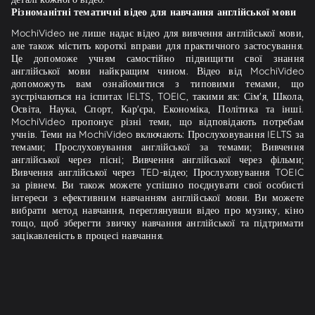
Різноманітні тематичні відео для навчання англійської мови
MochiVideo не лише надає відео для вивчення англійської мови,
але також містить короткі вправи для практичного застосування.
Це допоможе учням самостійно підвищити свої знання
англійської мови найкращим чином. Відео від MochiVideo
допоможуть вам ознайомитися з типовими темами, що
зустрічаються на іспитах IELTS, TOEIC, такими як: Сім'я, Школа,
Освіта, Наука, Спорт, Кар'єра, Економіка, Політика та інші.
MochiVideo пропонує різні теми, що відповідають потребам
учнів. Теми на MochiVideo включають: Прослуховування IELTS за
темами; Прослуховування англійської за темами; Вивчення
англійської через пісні; Вивчення англійської через фільми;
Вивчення англійської через TED-відео; Прослуховування TOEIC
за рівнем. Ви також можете успішно поєднувати свої особисті
інтереси з ефективним навчанням англійської мови. Ви можете
вибрати метод навчання, переглянувши відео про музику, кіно
тощо, щоб зберегти звичку навчання англійської та підтримати
зацікавленість в процесі навчання.