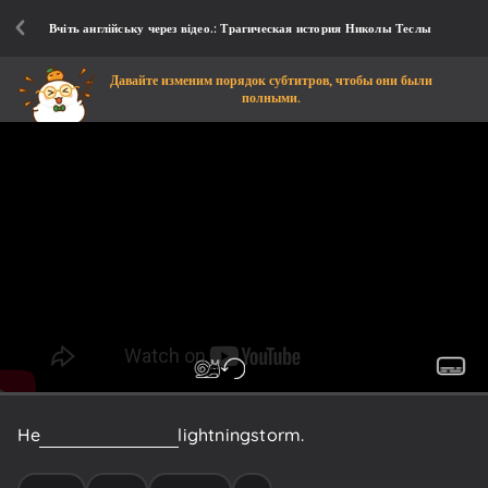
Вчіть англійську через відео.: Трагическая история Николы Теслы
Давайте изменим порядок субтитров, чтобы они были
полными.
He
was
born
during
a
lightning
storm.