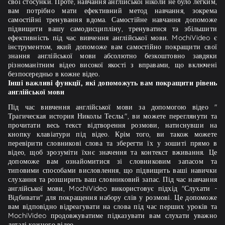
свої стосунки. Проте, навчання англійської ніколи не було легким,
вам потрібно мати ефективний метод навчання, зокрема
самостійні тренування вдома. Самостійне навчання допоможе
підвищити вашу самодисципліну, тренуватися та збільшити
ефективність під час вивчення англійської мови. MochiVideo є
інструментом, який допоможе вам самостійно покращити свої
знання англійської мови абсолютно безкоштовно завдяки
різноманітним відео високої якості з вправами, що включені
безпосередньо в кожне відео.
Інші важливі функції, які допоможуть вам покращити рівень
англійської мови
Під час вивчення англійської мови за допомогою відео "
Трагическая история Николы Теслы.", ви можете переглянути та
прочитати весь текст відтворення розмови, натиснувши на
кнопку клавіатури під відео. Крім того, ви також можете
перевірити словникові слова та зберегти їх у зошиті прямо в
відео, щоб зрозуміти їхнє значення та контекст вживання. Це
допоможе вам ознайомитися зі словниковим запасом та
типовими способами висловлення, що підвищить ваші навички
слухання та розширить ваш словниковий запас. Під час навчання
англійської мови, MochiVideo використовує підхід "Слухати -
Відбивати" для покращення набору слів у розмові. Це допоможе
вам відповідно відреагувати на слова під час перших уроків та
MochiVideo продовжуватиме підказувати вам слухати уважно
деталі кожного відео.