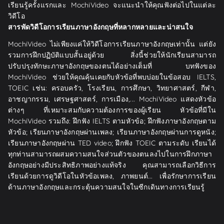
เรียนรู้ครั้งแรกและ MochiVideo จะแนะนำให้คุณฟังต่อไปในแต่ละ
วิดีโอ
สารพัดวิดีโอการเรียนภาษาอังกฤษที่หลากหลายและน่าสนใจ
MochiVideo ไม่เพียงแค่ให้วิดีโอการเรียนภาษาอังกฤษเท่านั้น แต่ยัง
รวมการฝึกปฏิบัติแบบสั้นอยู่ด้วย สิ่งนี้ช่วยให้นักเรียนสามารถ
ปรับปรุงทักษะภาษาอังกฤษของตนได้อย่างเต็มที่ บทฟังของ
MochiVideo ช่วยให้คุณคุ้นเคยกับหัวข้อที่พบบ่อยในข้อสอบ IELTS,
TOEIC เช่น: ครอบครัว, โรงเรียน, การศึกษา, วิทยาศาสตร์, กีฬา,
อาชญากรรม, เศรษฐศาสตร์, การเมือง,... MochiVideo แสดงหัวข้อ
ต่างๆ ที่เหมาะสมกับความต้องการของผู้เรียน หัวข้อที่มีใน
MochiVideo รวมถึง: ฝึกฟัง IELTS ตามหัวข้อ; ฝึกฟังภาษาอังกฤษตาม
หัวข้อ; เรียนภาษาอังกฤษผ่านเพลง; เรียนภาษาอังกฤษผ่านการดูหนัง;
เรียนภาษาอังกฤษผ่าน TED video; ฝึกฟัง TOEIC ตามระดับ เรียนได้
ทุกท่านสามารถผสมความสนใจส่วนตัวของตนลงไปในการฝึกภาษา
อังกฤษอย่างมีประสิทธิภาพอย่างแท้จริง คุณสามารถเลือกวิธีการ
เรียนด้วยการดูวิดีโอในหัวข้อเพลง, ภาพยนต์... เพื่อรักษาการเรียน
ด้านภาษาอังกฤษและกระตุ้นความสนใจในซีกเดินทางการเรียนรู้