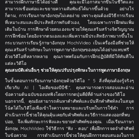
สามารถฝึกภาษานี้ได้อย่างดี คุณจะมีโอกาสมากขึ้นในชีวิตและ
สามารถเชื่อมต่อและขยายความสัมพันธ์ได้มากขึ้นด้วย อย่างไร
ก็ตาม, การเรียนภาษาอังกฤษไม่เคยง่าย เพราะคุณต้องมีวิธีการเรียน
ที่เหมาะสมและมีประสิทธิภาพกับตัวเอง, โดยเฉพาะการฝึกฝนเพิ่ม
เติมในบ้าน การศึกษาด้วยตนเองจะช่วยให้คุณเสริมสร้างจิตวิญญาณ
การฝึกซ้อมโดยอิงจากตนเองและเพิ่มความมีประสิทธิภาพมากขึ้นใน
กระบวนการเรียนรู้ภาษาอังกฤษ MochiVideo เป็นเครื่องมือที่ช่วยให้
คุณเสริมสร้างทักษะในการพูดภาษาอังกฤษของคุณได้อย่างแทบฟรี
ด้วยวิดีโอที่หลากหลาย คุณภาพพร้อมกับการฝึกปฏิบัติที่มีให้ทันทีใน
แต่ละวิดีโอ
คุณสมบัติเด่นอื่นๆ ช่วยให้คุณปรับปรุงทักษะในการพูดภาษาอังกฤษ
ในขั้นตอนการเรียนภาษาอังกฤษด้วยวิดีโอ " 5 สิ่งที่คุณต้องรู้จริงๆ
เกี่ยวกับ AI | ไอเดียของบีบีซี.", คุณสามารถตรวจสอบและอ่าน
ข้อความต้นฉบับของบทฟังโดยการกดปุ่มคีย์ที่ด้านล่างของวิดีโอ
นอกจากนี้, คุณยังสามารถค้นหาคำศัพท์และบันทึกคำศัพท์ลงในสมุด
โน้ตได้ในวิดีโอเพื่อเข้าใจความหมายและบริบทในการใช้คำ การ
ดำเนินการนี้ช่วยให้คุณคุ้นเคยกับคำศัพท์และวิธีการแสดงออกที่พบ
บ่อย, จึงเพิ่มทักษะการฟังและขยายคำศัพท์ของคุณ. เมื่อเรียนภาษา
อังกฤษ, MochiVideo ใช้วิธีการ "ฟัง - ตอบ" เพื่อฝึกการจดจำคำศัพท์
ในข้อความ การดำเนินการนี้ช่วยให้คุณฝึกการตอบสนองในการ