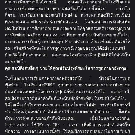
สามารถฝึกภาษานี้ได้อย่างดี คุณจะมีโอกาสมากขึ้นในชีวิตและ
สามารถเชื่อมต่อและขยายความสัมพันธ์ได้มากขึ้นด้วย อย่างไร
ก็ตาม, การเรียนภาษาอังกฤษไม่เคยง่าย เพราะคุณต้องมีวิธีการเรียน
ที่เหมาะสมและมีประสิทธิภาพกับตัวเอง, โดยเฉพาะการฝึกฝนเพิ่ม
เติมในบ้าน การศึกษาด้วยตนเองจะช่วยให้คุณเสริมสร้างจิตวิญญาณ
การฝึกซ้อมโดยอิงจากตนเองและเพิ่มความมีประสิทธิภาพมากขึ้นใน
กระบวนการเรียนรู้ภาษาอังกฤษ MochiVideo เป็นเครื่องมือที่ช่วยให้
คุณเสริมสร้างทักษะในการพูดภาษาอังกฤษของคุณได้อย่างแทบฟรี
ด้วยวิดีโอที่หลากหลาย คุณภาพพร้อมกับการฝึกปฏิบัติที่มีให้ทันทีใน
แต่ละวิดีโอ
คุณสมบัติเด่นอื่นๆ ช่วยให้คุณปรับปรุงทักษะในการพูดภาษาอังกฤษ
ในขั้นตอนการเรียนภาษาอังกฤษด้วยวิดีโอ " ห้าวิธีในการหยุด
ฟุ้งซ่าน | ไอเดียของบีบีซี.", คุณสามารถตรวจสอบและอ่านข้อความ
ต้นฉบับของบทฟังโดยการกดปุ่มคีย์ที่ด้านล่างของวิดีโอ นอกจากนี้,
คุณยังสามารถค้นหาคำศัพท์และบันทึกคำศัพท์ลงในสมุดโน้ตได้ใน
วิดีโอเพื่อเข้าใจความหมายและบริบทในการใช้คำ การดำเนินการนี้
ช่วยให้คุณคุ้นเคยกับคำศัพท์และวิธีการแสดงออกที่พบบ่อย, จึงเพิ่ม
ทักษะการฟังและขยายคำศัพท์ของคุณ. เมื่อเรียนภาษาอังกฤษ,
MochiVideo ใช้วิธีการ "ฟัง - ตอบ" เพื่อฝึกการจดจำคำศัพท์ใน
ข้อความ การดำเนินการนี้ช่วยให้คุณฝึกการตอบสนองในการเรียนรู้