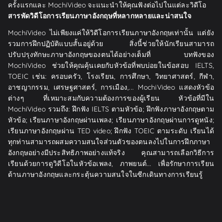
ครั้งแรกและ MochiVideo จะแนะนำให้คุณฟังต่อไปในแต่ละวิดีโอ
สารพัดวิดีโอการเรียนภาษาอังกฤษที่หลากหลายและน่าสนใจ
MochiVideo ไม่เพียงแค่ให้วิดีโอการเรียนภาษาอังกฤษเท่านั้น แต่ยัง
รวมการฝึกปฏิบัติแบบสั้นอยู่ด้วย สิ่งนี้ช่วยให้นักเรียนสามารถ
ปรับปรุงทักษะภาษาอังกฤษของตนได้อย่างเต็มที่ บทฟังของ
MochiVideo ช่วยให้คุณคุ้นเคยกับหัวข้อที่พบบ่อยในข้อสอบ IELTS,
TOEIC เช่น: ครอบครัว, โรงเรียน, การศึกษา, วิทยาศาสตร์, กีฬา,
อาชญากรรม, เศรษฐศาสตร์, การเมือง,... MochiVideo แสดงหัวข้อ
ต่างๆ ที่เหมาะสมกับความต้องการของผู้เรียน หัวข้อที่มีใน
MochiVideo รวมถึง: ฝึกฟัง IELTS ตามหัวข้อ; ฝึกฟังภาษาอังกฤษตาม
หัวข้อ; เรียนภาษาอังกฤษผ่านเพลง; เรียนภาษาอังกฤษผ่านการดูหนัง;
เรียนภาษาอังกฤษผ่าน TED video; ฝึกฟัง TOEIC ตามระดับ เรียนได้
ทุกท่านสามารถผสมความสนใจส่วนตัวของตนลงไปในการฝึกภาษา
อังกฤษอย่างมีประสิทธิภาพอย่างแท้จริง คุณสามารถเลือกวิธีการ
เรียนด้วยการดูวิดีโอในหัวข้อเพลง, ภาพยนต์... เพื่อรักษาการเรียน
ด้านภาษาอังกฤษและกระตุ้นความสนใจในซีกเดินทางการเรียนรู้