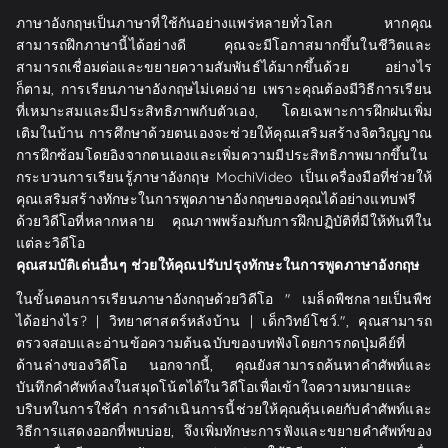
ภาษาอังกฤษเป็นภาษาที่ใช้กันอย่างแพร่หลายทั่วโลก หากคุณ
สามารถฝึกภาษานี้ได้อย่างดี คุณจะมีโอกาสมากขึ้นในชีวิตและ
สามารถเชื่อมต่อและขยายความสัมพันธ์ได้มากขึ้นด้วย อย่างไร
ก็ตาม, การเรียนภาษาอังกฤษไม่เคยง่าย เพราะคุณต้องมีวิธีการเรียน
ที่เหมาะสมและมีประสิทธิภาพกับตัวเอง, โดยเฉพาะการฝึกฝนเพิ่ม
เติมในบ้าน การศึกษาด้วยตนเองจะช่วยให้คุณเสริมสร้างจิตวิญญาณ
การฝึกซ้อมโดยอิงจากตนเองและเพิ่มความมีประสิทธิภาพมากขึ้นใน
กระบวนการเรียนรู้ภาษาอังกฤษ MochiVideo เป็นเครื่องมือที่ช่วยให้
คุณเสริมสร้างทักษะในการพูดภาษาอังกฤษของคุณได้อย่างแทบฟรี
ด้วยวิดีโอที่หลากหลาย คุณภาพพร้อมกับการฝึกปฏิบัติที่มีให้ทันทีใน
แต่ละวิดีโอ
คุณสมบัติเด่นอื่นๆ ช่วยให้คุณปรับปรุงทักษะในการพูดภาษาอังกฤษ
ในขั้นตอนการเรียนภาษาอังกฤษด้วยวิดีโอ " เมล็ดพืชกลายเป็นพืช
ได้อย่างไร? | วิทยาศาสตร์หลังบ้าน | เด็กวิทย์โชว์.", คุณสามารถ
ตรวจสอบและอ่านข้อความต้นฉบับของบทฟังโดยการกดปุ่มคีย์ที่
ด้านล่างของวิดีโอ นอกจากนี้, คุณยังสามารถค้นหาคำศัพท์และ
บันทึกคำศัพท์ลงในสมุดโน้ตได้ในวิดีโอเพื่อเข้าใจความหมายและ
บริบทในการใช้คำ การดำเนินการนี้ช่วยให้คุณคุ้นเคยกับคำศัพท์และ
วิธีการแสดงออกที่พบบ่อย, จึงเพิ่มทักษะการฟังและขยายคำศัพท์ของ