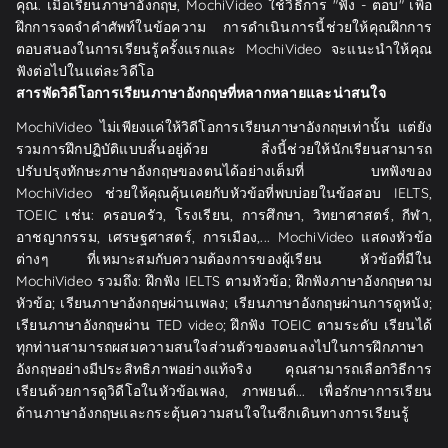
คุณ. เมื่อเรียนภาษาอังกฤษ, MochiVideo ใช้วิธีการ "ฟัง - ตอบ" เพื่อ
ฝึกการจดจำคำศัพท์ในข้อความ การดำเนินการนี้ช่วยให้คุณฝึกการ
ตอบสนองในการเรียนรู้ครั้งแรกและ MochiVideo จะแนะนำให้คุณ
ฟังต่อไปในแต่ละวิดีโอ
สารพัดวิดีโอการเรียนภาษาอังกฤษที่หลากหลายและน่าสนใจ
MochiVideo ไม่เพียงแค่ให้วิดีโอการเรียนภาษาอังกฤษเท่านั้น แต่ยัง
รวมการฝึกปฏิบัติแบบสั้นอยู่ด้วย สิ่งนี้ช่วยให้นักเรียนสามารถ
ปรับปรุงทักษะภาษาอังกฤษของตนได้อย่างเต็มที่ บทฟังของ
MochiVideo ช่วยให้คุณคุ้นเคยกับหัวข้อที่พบบ่อยในข้อสอบ IELTS,
TOEIC เช่น: ครอบครัว, โรงเรียน, การศึกษา, วิทยาศาสตร์, กีฬา,
อาชญากรรม, เศรษฐศาสตร์, การเมือง,... MochiVideo แสดงหัวข้อ
ต่างๆ ที่เหมาะสมกับความต้องการของผู้เรียน หัวข้อที่มีใน
MochiVideo รวมถึง: ฝึกฟัง IELTS ตามหัวข้อ; ฝึกฟังภาษาอังกฤษตาม
หัวข้อ; เรียนภาษาอังกฤษผ่านเพลง; เรียนภาษาอังกฤษผ่านการดูหนัง;
เรียนภาษาอังกฤษผ่าน TED video; ฝึกฟัง TOEIC ตามระดับ เรียนได้
ทุกท่านสามารถผสมความสนใจส่วนตัวของตนลงไปในการฝึกภาษา
อังกฤษอย่างมีประสิทธิภาพอย่างแท้จริง คุณสามารถเลือกวิธีการ
เรียนด้วยการดูวิดีโอในหัวข้อเพลง, ภาพยนต์... เพื่อรักษาการเรียน
ด้านภาษาอังกฤษและกระตุ้นความสนใจในซีกเดินทางการเรียนรู้