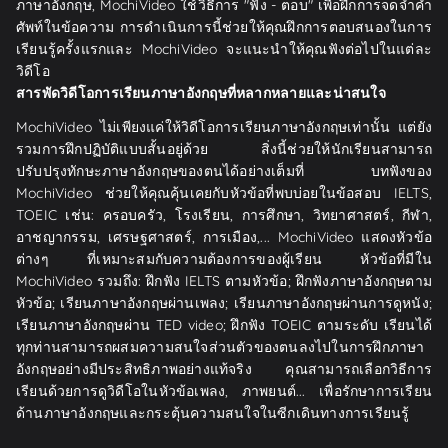
ภาษาอังกฤษ, MochiVideo ใช้วิธีการ "ฟัง - ตอบ" เพื่อฝึกการจดจำคำ
ศัพท์ในข้อความ การดำเนินการนี้ช่วยให้คุณฝึกการตอบสนองในการ
เรียนรู้ครั้งแรกและ MochiVideo จะแนะนำให้คุณฟังต่อไปในแต่ละ
วิดีโอ
สารพัดวิดีโอการเรียนภาษาอังกฤษที่หลากหลายและน่าสนใจ
MochiVideo ไม่เพียงแค่ให้วิดีโอการเรียนภาษาอังกฤษเท่านั้น แต่ยัง
รวมการฝึกปฏิบัติแบบสั้นอยู่ด้วย สิ่งนี้ช่วยให้นักเรียนสามารถ
ปรับปรุงทักษะภาษาอังกฤษของตนได้อย่างเต็มที่ บทฟังของ
MochiVideo ช่วยให้คุณคุ้นเคยกับหัวข้อที่พบบ่อยในข้อสอบ IELTS,
TOEIC เช่น: ครอบครัว, โรงเรียน, การศึกษา, วิทยาศาสตร์, กีฬา,
อาชญากรรม, เศรษฐศาสตร์, การเมือง,... MochiVideo แสดงหัวข้อ
ต่างๆ ที่เหมาะสมกับความต้องการของผู้เรียน หัวข้อที่มีใน
MochiVideo รวมถึง: ฝึกฟัง IELTS ตามหัวข้อ; ฝึกฟังภาษาอังกฤษตาม
หัวข้อ; เรียนภาษาอังกฤษผ่านเพลง; เรียนภาษาอังกฤษผ่านการดูหนัง;
เรียนภาษาอังกฤษผ่าน TED video; ฝึกฟัง TOEIC ตามระดับ เรียนได้
ทุกท่านสามารถผสมความสนใจส่วนตัวของตนลงไปในการฝึกภาษา
อังกฤษอย่างมีประสิทธิภาพอย่างแท้จริง คุณสามารถเลือกวิธีการ
เรียนด้วยการดูวิดีโอในหัวข้อเพลง, ภาพยนต์... เพื่อรักษาการเรียน
ด้านภาษาอังกฤษและกระตุ้นความสนใจในซีกเดินทางการเรียนรู้