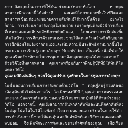
ภาษาอังกฤษเป็นภาษาที่ใช้กันอย่างแพร่หลายทั่วโลก หากคุณ
สามารถฝึกภาษานี้ได้อย่างดี คุณจะมีโอกาสมากขึ้นในชีวิตและ
สามารถเชื่อมต่อและขยายความสัมพันธ์ได้มากขึ้นด้วย อย่างไร
ก็ตาม, การเรียนภาษาอังกฤษไม่เคยง่าย เพราะคุณต้องมีวิธีการเรียน
ที่เหมาะสมและมีประสิทธิภาพกับตัวเอง, โดยเฉพาะการฝึกฝนเพิ่ม
เติมในบ้าน การศึกษาด้วยตนเองจะช่วยให้คุณเสริมสร้างจิตวิญญาณ
การฝึกซ้อมโดยอิงจากตนเองและเพิ่มความมีประสิทธิภาพมากขึ้นใน
กระบวนการเรียนรู้ภาษาอังกฤษ MochiVideo เป็นเครื่องมือที่ช่วยให้
คุณเสริมสร้างทักษะในการพูดภาษาอังกฤษของคุณได้อย่างแทบฟรี
ด้วยวิดีโอที่หลากหลาย คุณภาพพร้อมกับการฝึกปฏิบัติที่มีให้ทันทีใน
แต่ละวิดีโอ
คุณสมบัติเด่นอื่นๆ ช่วยให้คุณปรับปรุงทักษะในการพูดภาษาอังกฤษ
ในขั้นตอนการเรียนภาษาอังกฤษด้วยวิดีโอ " ทฤษฎีสมรู้ร่วมคิดขอ
งอิลลูมินาติเริ่มต้นอย่างไร | ไอเดียของบีบีซี.", คุณสามารถตรวจสอบ
และอ่านข้อความต้นฉบับของบทฟังโดยการกดปุ่มคีย์ที่ด้านล่างของ
วิดีโอ นอกจากนี้, คุณยังสามารถค้นหาคำศัพท์และบันทึกคำศัพท์ลง
ในสมุดโน้ตได้ในวิดีโอเพื่อเข้าใจความหมายและบริบทในการใช้คำ
การดำเนินการนี้ช่วยให้คุณคุ้นเคยกับคำศัพท์และวิธีการแสดงออกที่
พบบ่อย, จึงเพิ่มทักษะการฟังและขยายคำศัพท์ของคุณ. เมื่อเรียน