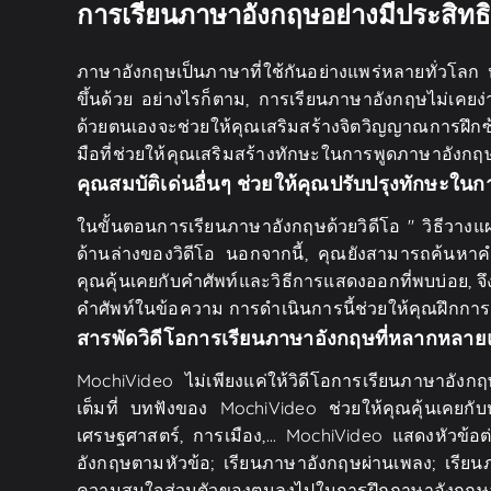
การเรียนภาษาอังกฤษอย่างมีประสิทธิภ
ภาษาอังกฤษเป็นภาษาที่ใช้กันอย่างแพร่หลายทั่วโลก
ขึ้นด้วย อย่างไรก็ตาม, การเรียนภาษาอังกฤษไม่เคยง
ด้วยตนเองจะช่วยให้คุณเสริมสร้างจิตวิญญาณการฝึก
มือที่ช่วยให้คุณเสริมสร้างทักษะในการพูดภาษาอังกฤษ
คุณสมบัติเด่นอื่นๆ ช่วยให้คุณปรับปรุงทักษะใ
ในขั้นตอนการเรียนภาษาอังกฤษด้วยวิดีโอ " วิธีวางแ
ด้านล่างของวิดีโอ นอกจากนี้, คุณยังสามารถค้นหาค
คุณคุ้นเคยกับคำศัพท์และวิธีการแสดงออกที่พบบ่อย, จึ
คำศัพท์ในข้อความ การดำเนินการนี้ช่วยให้คุณฝึกกา
สารพัดวิดีโอการเรียนภาษาอังกฤษที่หลากหลา
MochiVideo ไม่เพียงแค่ให้วิดีโอการเรียนภาษาอังกฤษเ
เต็มที่ บทฟังของ MochiVideo ช่วยให้คุณคุ้นเคยกั
เศรษฐศาสตร์, การเมือง,... MochiVideo แสดงหัวข้อต
อังกฤษตามหัวข้อ; เรียนภาษาอังกฤษผ่านเพลง; เรีย
ความสนใจส่วนตัวของตนลงไปในการฝึกภาษาอังกฤษอย่าง