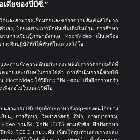
เดียของบีบีซี."
ชีวิตและสามารถเชื่อมต่อและขยายความสัมพันธ์ได้มาก
บตัวเอง, โดยเฉพาะการฝึกฝนเพิ่มเติมในบ้าน การศึกษา
บวนการเรียนรู้ภาษาอังกฤษ MochiVideo เป็นเครื่อง
ฝึกปฏิบัติที่มีให้ทันทีในแต่ละวิดีโอ
บและอ่านข้อความต้นฉบับของบทฟังโดยการกดปุ่มคีย์ที่
วามหมายและบริบทในการใช้คำ การดำเนินการนี้ช่วยให้
, MochiVideo ใช้วิธีการ "ฟัง - ตอบ" เพื่อฝึกการจดจำ
ณฟังต่อไปในแต่ละวิดีโอ
้นักเรียนสามารถปรับปรุงทักษะภาษาอังกฤษของตนได้อย่าง
รงเรียน, การศึกษา, วิทยาศาสตร์, กีฬา, อาชญากรรม,
iVideo รวมถึง: ฝึกฟัง IELTS ตามหัวข้อ; ฝึกฟังภาษา
 ฝึกฟัง TOEIC ตามระดับ เรียนได้ทุกท่านสามารถผสม
ารดูวิดีโอในหัวข้อเพลง, ภาพยนต์... เพื่อรักษาการ