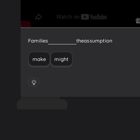
Families
might
make
the
assumption
make
might