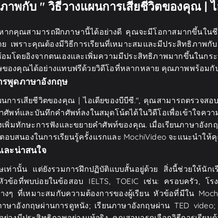
าพกับ " วิธีวางแผนการเสียชีวิตของคุณ | ไอ
 หากคุณสามารถฝึกภาษานี้ได้อย่างดี คุณจะมีโอกาสมากขึ้นใน
่าย เพราะคุณต้องมีวิธีการเรียนที่เหมาะสมและมีประสิทธิภาพกั
ซ้อมโดยอิงจากตนเองและเพิ่มความมีประสิทธิภาพมากขึ้นในกระ
ของคุณได้อย่างแทบฟรีด้วยวิดีโอที่หลากหลาย คุณภาพพร้อมกับการ
นการพูดภาษาอังกฤษ
ผนการเสียชีวิตของคุณ | ไอเดียของบีบีซี.", คุณสามารถตรวจสอ
ำศัพท์และบันทึกคำศัพท์ลงในสมุดโน้ตได้ในวิดีโอเพื่อเข้าใจค
งเพิ่มทักษะการฟังและขยายคำศัพท์ของคุณ. เมื่อเรียนภาษาอังกฤษ
รตอบสนองในการเรียนรู้ครั้งแรกและ MochiVideo จะแนะนำให้คุ
ยและน่าสนใจ
ท่านั้น แต่ยังรวมการฝึกปฏิบัติแบบสั้นอยู่ด้วย สิ่งนี้ช่วยให
บหัวข้อที่พบบ่อยในข้อสอบ IELTS, TOEIC เช่น: ครอบครัว, โ
่างๆ ที่เหมาะสมกับความต้องการของผู้เรียน หัวข้อที่มีใน Moch
นภาษาอังกฤษผ่านการดูหนัง; เรียนภาษาอังกฤษผ่าน TED video;
มีประสิทธิภาพอย่างแท้จริง คุณสามารถเลือกวิธีการเรียนด้วยก