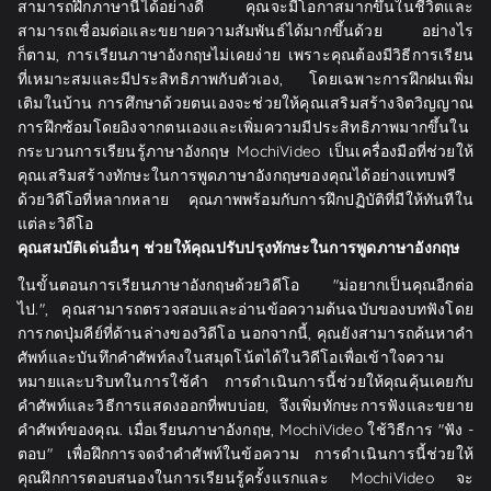
สามารถฝึกภาษานี้ได้อย่างดี คุณจะมีโอกาสมากขึ้นในชีวิตและ
สามารถเชื่อมต่อและขยายความสัมพันธ์ได้มากขึ้นด้วย อย่างไร
ก็ตาม, การเรียนภาษาอังกฤษไม่เคยง่าย เพราะคุณต้องมีวิธีการเรียน
ที่เหมาะสมและมีประสิทธิภาพกับตัวเอง, โดยเฉพาะการฝึกฝนเพิ่ม
เติมในบ้าน การศึกษาด้วยตนเองจะช่วยให้คุณเสริมสร้างจิตวิญญาณ
การฝึกซ้อมโดยอิงจากตนเองและเพิ่มความมีประสิทธิภาพมากขึ้นใน
กระบวนการเรียนรู้ภาษาอังกฤษ MochiVideo เป็นเครื่องมือที่ช่วยให้
คุณเสริมสร้างทักษะในการพูดภาษาอังกฤษของคุณได้อย่างแทบฟรี
ด้วยวิดีโอที่หลากหลาย คุณภาพพร้อมกับการฝึกปฏิบัติที่มีให้ทันทีใน
แต่ละวิดีโอ
คุณสมบัติเด่นอื่นๆ ช่วยให้คุณปรับปรุงทักษะในการพูดภาษาอังกฤษ
ในขั้นตอนการเรียนภาษาอังกฤษด้วยวิดีโอ "ม่อยากเป็นคุณอีกต่อ
ไป.", คุณสามารถตรวจสอบและอ่านข้อความต้นฉบับของบทฟังโดย
การกดปุ่มคีย์ที่ด้านล่างของวิดีโอ นอกจากนี้, คุณยังสามารถค้นหาคำ
ศัพท์และบันทึกคำศัพท์ลงในสมุดโน้ตได้ในวิดีโอเพื่อเข้าใจความ
หมายและบริบทในการใช้คำ การดำเนินการนี้ช่วยให้คุณคุ้นเคยกับ
คำศัพท์และวิธีการแสดงออกที่พบบ่อย, จึงเพิ่มทักษะการฟังและขยาย
คำศัพท์ของคุณ. เมื่อเรียนภาษาอังกฤษ, MochiVideo ใช้วิธีการ "ฟัง -
ตอบ" เพื่อฝึกการจดจำคำศัพท์ในข้อความ การดำเนินการนี้ช่วยให้
คุณฝึกการตอบสนองในการเรียนรู้ครั้งแรกและ MochiVideo จะ