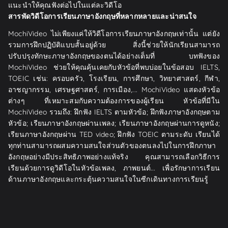
แนะนำให้คุณฟังต่อไปในแต่ละวิดีโอ
สารพัดวิดีโอการเรียนภาษาอังกฤษที่หลากหลายและน่าสนใจ
MochiVideo ไม่เพียงแค่ให้วิดีโอการเรียนภาษาอังกฤษเท่านั้น แต่ยัง
รวมการฝึกปฏิบัติแบบสั้นอยู่ด้วย สิ่งนี้ช่วยให้นักเรียนสามารถ
ปรับปรุงทักษะภาษาอังกฤษของตนได้อย่างเต็มที่ บทฟังของ
MochiVideo ช่วยให้คุณคุ้นเคยกับหัวข้อที่พบบ่อยในข้อสอบ IELTS,
TOEIC เช่น: ครอบครัว, โรงเรียน, การศึกษา, วิทยาศาสตร์, กีฬา,
อาชญากรรม, เศรษฐศาสตร์, การเมือง,... MochiVideo แสดงหัวข้อ
ต่างๆ ที่เหมาะสมกับความต้องการของผู้เรียน หัวข้อที่มีใน
MochiVideo รวมถึง: ฝึกฟัง IELTS ตามหัวข้อ; ฝึกฟังภาษาอังกฤษตาม
หัวข้อ; เรียนภาษาอังกฤษผ่านเพลง; เรียนภาษาอังกฤษผ่านการดูหนัง;
เรียนภาษาอังกฤษผ่าน TED video; ฝึกฟัง TOEIC ตามระดับ เรียนได้
ทุกท่านสามารถผสมความสนใจส่วนตัวของตนลงไปในการฝึกภาษา
อังกฤษอย่างมีประสิทธิภาพอย่างแท้จริง คุณสามารถเลือกวิธีการ
เรียนด้วยการดูวิดีโอในหัวข้อเพลง, ภาพยนต์... เพื่อรักษาการเรียน
ด้านภาษาอังกฤษและกระตุ้นความสนใจในซีกเดินทางการเรียนรู้