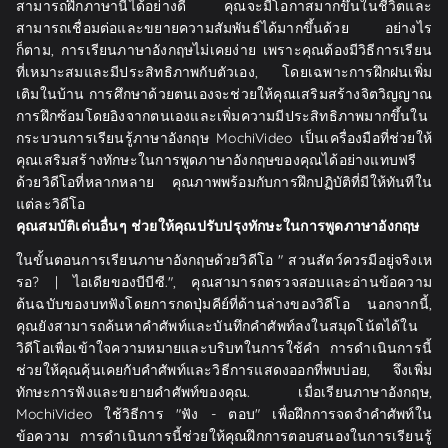
สามารถฝึกภาษานี้ได้อย่างดี คุณจะมีโอกาสมากขึ้นในชีวิตและ
สามารถเชื่อมต่อและขยายความสัมพันธ์ได้มากขึ้นด้วย อย่างไร
ก็ตาม, การเรียนภาษาอังกฤษไม่เคยง่าย เพราะคุณต้องมีวิธีการเรียน
ที่เหมาะสมและมีประสิทธิภาพกับตัวเอง, โดยเฉพาะการฝึกฝนเพิ่ม
เติมในบ้าน การศึกษาด้วยตนเองจะช่วยให้คุณเสริมสร้างจิตวิญญาณ
การฝึกซ้อมโดยอิงจากตนเองและเพิ่มความมีประสิทธิภาพมากขึ้นใน
กระบวนการเรียนรู้ภาษาอังกฤษ MochiVideo เป็นเครื่องมือที่ช่วยให้
คุณเสริมสร้างทักษะในการพูดภาษาอังกฤษของคุณได้อย่างแทบฟรี
ด้วยวิดีโอที่หลากหลาย คุณภาพพร้อมกับการฝึกปฏิบัติที่มีให้ทันทีใน
แต่ละวิดีโอ
คุณสมบัติเด่นอื่นๆ ช่วยให้คุณปรับปรุงทักษะในการพูดภาษาอังกฤษ
ในขั้นตอนการเรียนภาษาอังกฤษด้วยวิดีโอ " สวนสัตว์ควรมีอยู่จริงเห
รอ? | ไอเดียของบีบีซี.", คุณสามารถตรวจสอบและอ่านข้อความ
ต้นฉบับของบทฟังโดยการกดปุ่มคีย์ที่ด้านล่างของวิดีโอ นอกจากนี้,
คุณยังสามารถค้นหาคำศัพท์และบันทึกคำศัพท์ลงในสมุดโน้ตได้ใน
วิดีโอเพื่อเข้าใจความหมายและบริบทในการใช้คำ การดำเนินการนี้
ช่วยให้คุณคุ้นเคยกับคำศัพท์และวิธีการแสดงออกที่พบบ่อย, จึงเพิ่ม
ทักษะการฟังและขยายคำศัพท์ของคุณ. เมื่อเรียนภาษาอังกฤษ,
MochiVideo ใช้วิธีการ "ฟัง - ตอบ" เพื่อฝึกการจดจำคำศัพท์ใน
ข้อความ การดำเนินการนี้ช่วยให้คุณฝึกการตอบสนองในการเรียนรู้