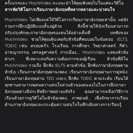
ครั้งแรกและ MochiVideo จะแนะนำให้คุณฟังต่อไปในแต่ละวิดีโอ
สารพัดวิดีโอการเรียนภาษาอังกฤษที่หลากหลายและน่าสนใจ
MochiVideo ไม่เพียงแค่ให้วิดีโอการเรียนภาษาอังกฤษเท่านั้น แต่ยัง
รวมการฝึกปฏิบัติแบบสั้นอยู่ด้วย สิ่งนี้ช่วยให้นักเรียนสามารถ
ปรับปรุงทักษะภาษาอังกฤษของตนได้อย่างเต็มที่ บทฟังของ
MochiVideo ช่วยให้คุณคุ้นเคยกับหัวข้อที่พบบ่อยในข้อสอบ IELTS,
TOEIC เช่น: ครอบครัว, โรงเรียน, การศึกษา, วิทยาศาสตร์, กีฬา,
อาชญากรรม, เศรษฐศาสตร์, การเมือง,... MochiVideo แสดงหัวข้อ
ต่างๆ ที่เหมาะสมกับความต้องการของผู้เรียน หัวข้อที่มีใน
MochiVideo รวมถึง: ฝึกฟัง IELTS ตามหัวข้อ; ฝึกฟังภาษาอังกฤษตาม
หัวข้อ; เรียนภาษาอังกฤษผ่านเพลง; เรียนภาษาอังกฤษผ่านการดูหนัง;
เรียนภาษาอังกฤษผ่าน TED video; ฝึกฟัง TOEIC ตามระดับ เรียนได้
ทุกท่านสามารถผสมความสนใจส่วนตัวของตนลงไปในการฝึกภาษา
อังกฤษอย่างมีประสิทธิภาพอย่างแท้จริง คุณสามารถเลือกวิธีการ
เรียนด้วยการดูวิดีโอในหัวข้อเพลง, ภาพยนต์... เพื่อรักษาการเรียน
ด้านภาษาอังกฤษและกระตุ้นความสนใจในซีกเดินทางการเรียนรู้