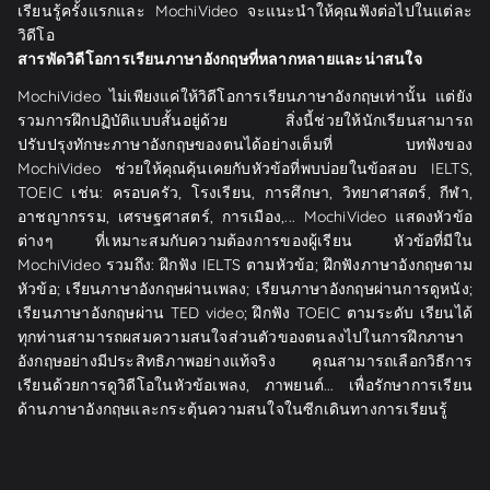
เรียนรู้ครั้งแรกและ MochiVideo จะแนะนำให้คุณฟังต่อไปในแต่ละ
วิดีโอ
สารพัดวิดีโอการเรียนภาษาอังกฤษที่หลากหลายและน่าสนใจ
MochiVideo ไม่เพียงแค่ให้วิดีโอการเรียนภาษาอังกฤษเท่านั้น แต่ยัง
รวมการฝึกปฏิบัติแบบสั้นอยู่ด้วย สิ่งนี้ช่วยให้นักเรียนสามารถ
ปรับปรุงทักษะภาษาอังกฤษของตนได้อย่างเต็มที่ บทฟังของ
MochiVideo ช่วยให้คุณคุ้นเคยกับหัวข้อที่พบบ่อยในข้อสอบ IELTS,
TOEIC เช่น: ครอบครัว, โรงเรียน, การศึกษา, วิทยาศาสตร์, กีฬา,
อาชญากรรม, เศรษฐศาสตร์, การเมือง,... MochiVideo แสดงหัวข้อ
ต่างๆ ที่เหมาะสมกับความต้องการของผู้เรียน หัวข้อที่มีใน
MochiVideo รวมถึง: ฝึกฟัง IELTS ตามหัวข้อ; ฝึกฟังภาษาอังกฤษตาม
หัวข้อ; เรียนภาษาอังกฤษผ่านเพลง; เรียนภาษาอังกฤษผ่านการดูหนัง;
เรียนภาษาอังกฤษผ่าน TED video; ฝึกฟัง TOEIC ตามระดับ เรียนได้
ทุกท่านสามารถผสมความสนใจส่วนตัวของตนลงไปในการฝึกภาษา
อังกฤษอย่างมีประสิทธิภาพอย่างแท้จริง คุณสามารถเลือกวิธีการ
เรียนด้วยการดูวิดีโอในหัวข้อเพลง, ภาพยนต์... เพื่อรักษาการเรียน
ด้านภาษาอังกฤษและกระตุ้นความสนใจในซีกเดินทางการเรียนรู้