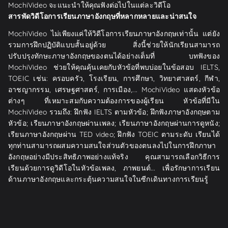
MochiVideo จะแนะนำให้คุณฟังต่อไปในแต่ละวิดีโอ
สารพัดวิดีโอการเรียนภาษาอังกฤษที่หลากหลายและน่าสนใจ
MochiVideo ไม่เพียงแค่ให้วิดีโอการเรียนภาษาอังกฤษเท่านั้น แต่ยัง
รวมการฝึกปฏิบัติแบบสั้นอยู่ด้วย สิ่งนี้ช่วยให้นักเรียนสามารถ
ปรับปรุงทักษะภาษาอังกฤษของตนได้อย่างเต็มที่ บทฟังของ
MochiVideo ช่วยให้คุณคุ้นเคยกับหัวข้อที่พบบ่อยในข้อสอบ IELTS,
TOEIC เช่น: ครอบครัว, โรงเรียน, การศึกษา, วิทยาศาสตร์, กีฬา,
อาชญากรรม, เศรษฐศาสตร์, การเมือง,... MochiVideo แสดงหัวข้อ
ต่างๆ ที่เหมาะสมกับความต้องการของผู้เรียน หัวข้อที่มีใน
MochiVideo รวมถึง: ฝึกฟัง IELTS ตามหัวข้อ; ฝึกฟังภาษาอังกฤษตาม
หัวข้อ; เรียนภาษาอังกฤษผ่านเพลง; เรียนภาษาอังกฤษผ่านการดูหนัง;
เรียนภาษาอังกฤษผ่าน TED video; ฝึกฟัง TOEIC ตามระดับ เรียนได้
ทุกท่านสามารถผสมความสนใจส่วนตัวของตนลงไปในการฝึกภาษา
อังกฤษอย่างมีประสิทธิภาพอย่างแท้จริง คุณสามารถเลือกวิธีการ
เรียนด้วยการดูวิดีโอในหัวข้อเพลง, ภาพยนต์... เพื่อรักษาการเรียน
ด้านภาษาอังกฤษและกระตุ้นความสนใจในซีกเดินทางการเรียนรู้