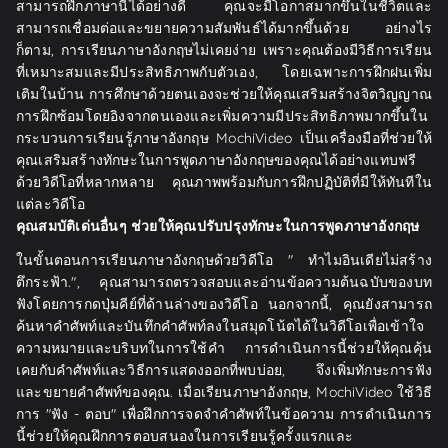
สามารถฝึกภาษานี้ได้อย่างดี คุณจะมีโอกาสมากขึ้นในชีวิตและ
สามารถเชื่อมต่อและขยายความสัมพันธ์ได้มากขึ้นด้วย อย่างไร
ก็ตาม, การเรียนภาษาอังกฤษไม่เคยง่าย เพราะคุณต้องมีวิธีการเรียน
ที่เหมาะสมและมีประสิทธิภาพกับตัวเอง, โดยเฉพาะการฝึกฝนเพิ่ม
เติมในบ้าน การศึกษาด้วยตนเองจะช่วยให้คุณเสริมสร้างจิตวิญญาณ
การฝึกซ้อมโดยอิงจากตนเองและเพิ่มความมีประสิทธิภาพมากขึ้นใน
กระบวนการเรียนรู้ภาษาอังกฤษ MochiVideo เป็นเครื่องมือที่ช่วยให้
คุณเสริมสร้างทักษะในการพูดภาษาอังกฤษของคุณได้อย่างแทบฟรี
ด้วยวิดีโอที่หลากหลาย คุณภาพพร้อมกับการฝึกปฏิบัติที่มีให้ทันทีใน
แต่ละวิดีโอ
คุณสมบัติเด่นอื่นๆ ช่วยให้คุณปรับปรุงทักษะในการพูดภาษาอังกฤษ
ในขั้นตอนการเรียนภาษาอังกฤษด้วยวิดีโอ " ทำไมอินเดียไม่สร้าง
ตึกระฟ้า.", คุณสามารถตรวจสอบและอ่านข้อความต้นฉบับของบท
ฟังโดยการกดปุ่มคีย์ที่ด้านล่างของวิดีโอ นอกจากนี้, คุณยังสามารถ
ค้นหาคำศัพท์และบันทึกคำศัพท์ลงในสมุดโน้ตได้ในวิดีโอเพื่อเข้าใจ
ความหมายและบริบทในการใช้คำ การดำเนินการนี้ช่วยให้คุณคุ้น
เคยกับคำศัพท์และวิธีการแสดงออกที่พบบ่อย, จึงเพิ่มทักษะการฟัง
และขยายคำศัพท์ของคุณ. เมื่อเรียนภาษาอังกฤษ, MochiVideo ใช้วิธี
การ "ฟัง - ตอบ" เพื่อฝึกการจดจำคำศัพท์ในข้อความ การดำเนินการ
นี้ช่วยให้คุณฝึกการตอบสนองในการเรียนรู้ครั้งแรกและ