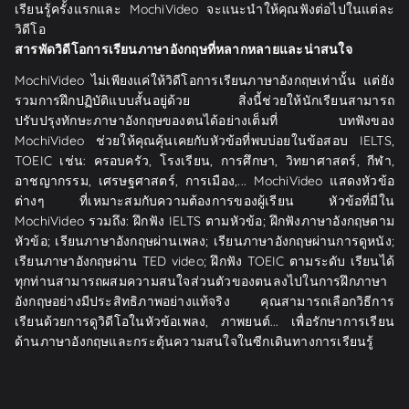
เรียนรู้ครั้งแรกและ MochiVideo จะแนะนำให้คุณฟังต่อไปในแต่ละ
วิดีโอ
สารพัดวิดีโอการเรียนภาษาอังกฤษที่หลากหลายและน่าสนใจ
MochiVideo ไม่เพียงแค่ให้วิดีโอการเรียนภาษาอังกฤษเท่านั้น แต่ยัง
รวมการฝึกปฏิบัติแบบสั้นอยู่ด้วย สิ่งนี้ช่วยให้นักเรียนสามารถ
ปรับปรุงทักษะภาษาอังกฤษของตนได้อย่างเต็มที่ บทฟังของ
MochiVideo ช่วยให้คุณคุ้นเคยกับหัวข้อที่พบบ่อยในข้อสอบ IELTS,
TOEIC เช่น: ครอบครัว, โรงเรียน, การศึกษา, วิทยาศาสตร์, กีฬา,
อาชญากรรม, เศรษฐศาสตร์, การเมือง,... MochiVideo แสดงหัวข้อ
ต่างๆ ที่เหมาะสมกับความต้องการของผู้เรียน หัวข้อที่มีใน
MochiVideo รวมถึง: ฝึกฟัง IELTS ตามหัวข้อ; ฝึกฟังภาษาอังกฤษตาม
หัวข้อ; เรียนภาษาอังกฤษผ่านเพลง; เรียนภาษาอังกฤษผ่านการดูหนัง;
เรียนภาษาอังกฤษผ่าน TED video; ฝึกฟัง TOEIC ตามระดับ เรียนได้
ทุกท่านสามารถผสมความสนใจส่วนตัวของตนลงไปในการฝึกภาษา
อังกฤษอย่างมีประสิทธิภาพอย่างแท้จริง คุณสามารถเลือกวิธีการ
เรียนด้วยการดูวิดีโอในหัวข้อเพลง, ภาพยนต์... เพื่อรักษาการเรียน
ด้านภาษาอังกฤษและกระตุ้นความสนใจในซีกเดินทางการเรียนรู้