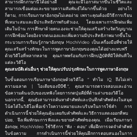
สามารถฝึกภาษานี้ได้อย่างดี คุณจะมีโอกาสมากขึ้นในชีวิตและ
สามารถเชื่อมต่อและขยายความสัมพันธ์ได้มากขึ้นด้วย อย่างไร
ก็ตาม, การเรียนภาษาอังกฤษไม่เคยง่าย เพราะคุณต้องมีวิธีการเรียน
ที่เหมาะสมและมีประสิทธิภาพกับตัวเอง, โดยเฉพาะการฝึกฝนเพิ่ม
เติมในบ้าน การศึกษาด้วยตนเองจะช่วยให้คุณเสริมสร้างจิตวิญญาณ
การฝึกซ้อมโดยอิงจากตนเองและเพิ่มความมีประสิทธิภาพมากขึ้นใน
กระบวนการเรียนรู้ภาษาอังกฤษ MochiVideo เป็นเครื่องมือที่ช่วยให้
คุณเสริมสร้างทักษะในการพูดภาษาอังกฤษของคุณได้อย่างแทบฟรี
ด้วยวิดีโอที่หลากหลาย คุณภาพพร้อมกับการฝึกปฏิบัติที่มีให้ทันทีใน
แต่ละวิดีโอ
คุณสมบัติเด่นอื่นๆ ช่วยให้คุณปรับปรุงทักษะในการพูดภาษาอังกฤษ
ในขั้นตอนการเรียนภาษาอังกฤษด้วยวิดีโอ " ทำไม IQ ถึงไม่เท่า
ความฉลาด | ไอเดียของบีบีซี.", คุณสามารถตรวจสอบและอ่าน
ข้อความต้นฉบับของบทฟังโดยการกดปุ่มคีย์ที่ด้านล่างของวิดีโอ
นอกจากนี้, คุณยังสามารถค้นหาคำศัพท์และบันทึกคำศัพท์ลงในสมุด
โน้ตได้ในวิดีโอเพื่อเข้าใจความหมายและบริบทในการใช้คำ การ
ดำเนินการนี้ช่วยให้คุณคุ้นเคยกับคำศัพท์และวิธีการแสดงออกที่พบ
บ่อย, จึงเพิ่มทักษะการฟังและขยายคำศัพท์ของคุณ. เมื่อเรียนภาษา
อังกฤษ, MochiVideo ใช้วิธีการ "ฟัง - ตอบ" เพื่อฝึกการจดจำคำศัพท์
ในข้อความ การดำเนินการนี้ช่วยให้คุณฝึกการตอบสนองในการ