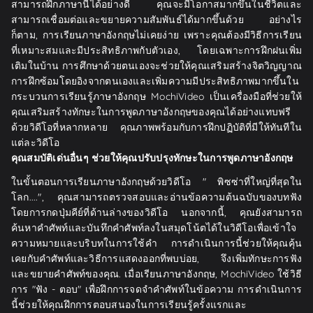
สามารถฝึกภาษานี้ได้อย่างดี คุณจะมีโอกาสมากขึ้นในชีวิตและ
สามารถเชื่อมต่อและขยายความสัมพันธ์ได้มากขึ้นด้วย อย่างไร
ก็ตาม, การเรียนภาษาอังกฤษไม่เคยง่าย เพราะคุณต้องมีวิธีการเรียน
ที่เหมาะสมและมีประสิทธิภาพกับตัวเอง, โดยเฉพาะการฝึกฝนเพิ่ม
เติมในบ้าน การศึกษาด้วยตนเองจะช่วยให้คุณเสริมสร้างจิตวิญญาณ
การฝึกซ้อมโดยอิงจากตนเองและเพิ่มความมีประสิทธิภาพมากขึ้นใน
กระบวนการเรียนรู้ภาษาอังกฤษ MochiVideo เป็นเครื่องมือที่ช่วยให้
คุณเสริมสร้างทักษะในการพูดภาษาอังกฤษของคุณได้อย่างแทบฟรี
ด้วยวิดีโอที่หลากหลาย คุณภาพพร้อมกับการฝึกปฏิบัติที่มีให้ทันทีใน
แต่ละวิดีโอ
คุณสมบัติเด่นอื่นๆ ช่วยให้คุณปรับปรุงทักษะในการพูดภาษาอังกฤษ
ในขั้นตอนการเรียนภาษาอังกฤษด้วยวิดีโอ " พิซซ่าที่ใหญ่ที่สุดใน
โลก....", คุณสามารถตรวจสอบและอ่านข้อความต้นฉบับของบทฟัง
โดยการกดปุ่มคีย์ที่ด้านล่างของวิดีโอ นอกจากนี้, คุณยังสามารถ
ค้นหาคำศัพท์และบันทึกคำศัพท์ลงในสมุดโน้ตได้ในวิดีโอเพื่อเข้าใจ
ความหมายและบริบทในการใช้คำ การดำเนินการนี้ช่วยให้คุณคุ้น
เคยกับคำศัพท์และวิธีการแสดงออกที่พบบ่อย, จึงเพิ่มทักษะการฟัง
และขยายคำศัพท์ของคุณ. เมื่อเรียนภาษาอังกฤษ, MochiVideo ใช้วิธี
การ "ฟัง - ตอบ" เพื่อฝึกการจดจำคำศัพท์ในข้อความ การดำเนินการ
นี้ช่วยให้คุณฝึกการตอบสนองในการเรียนรู้ครั้งแรกและ