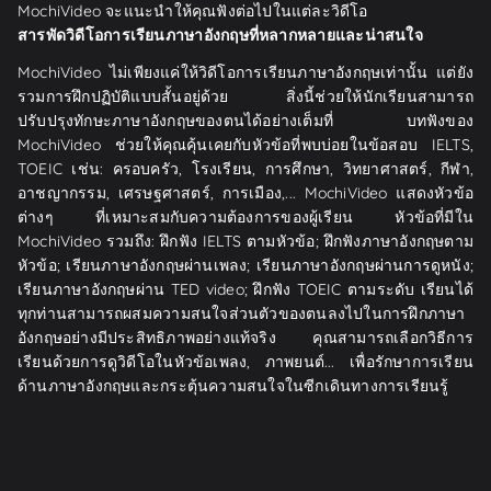
MochiVideo จะแนะนำให้คุณฟังต่อไปในแต่ละวิดีโอ
สารพัดวิดีโอการเรียนภาษาอังกฤษที่หลากหลายและน่าสนใจ
MochiVideo ไม่เพียงแค่ให้วิดีโอการเรียนภาษาอังกฤษเท่านั้น แต่ยัง
รวมการฝึกปฏิบัติแบบสั้นอยู่ด้วย สิ่งนี้ช่วยให้นักเรียนสามารถ
ปรับปรุงทักษะภาษาอังกฤษของตนได้อย่างเต็มที่ บทฟังของ
MochiVideo ช่วยให้คุณคุ้นเคยกับหัวข้อที่พบบ่อยในข้อสอบ IELTS,
TOEIC เช่น: ครอบครัว, โรงเรียน, การศึกษา, วิทยาศาสตร์, กีฬา,
อาชญากรรม, เศรษฐศาสตร์, การเมือง,... MochiVideo แสดงหัวข้อ
ต่างๆ ที่เหมาะสมกับความต้องการของผู้เรียน หัวข้อที่มีใน
MochiVideo รวมถึง: ฝึกฟัง IELTS ตามหัวข้อ; ฝึกฟังภาษาอังกฤษตาม
หัวข้อ; เรียนภาษาอังกฤษผ่านเพลง; เรียนภาษาอังกฤษผ่านการดูหนัง;
เรียนภาษาอังกฤษผ่าน TED video; ฝึกฟัง TOEIC ตามระดับ เรียนได้
ทุกท่านสามารถผสมความสนใจส่วนตัวของตนลงไปในการฝึกภาษา
อังกฤษอย่างมีประสิทธิภาพอย่างแท้จริง คุณสามารถเลือกวิธีการ
เรียนด้วยการดูวิดีโอในหัวข้อเพลง, ภาพยนต์... เพื่อรักษาการเรียน
ด้านภาษาอังกฤษและกระตุ้นความสนใจในซีกเดินทางการเรียนรู้