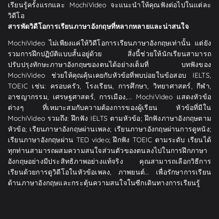
เรียนรู้ครั้งแรกและ MochiVideo จะแนะนำให้คุณฟังต่อไปในแต่ละ
วิดีโอ
สารพัดวิดีโอการเรียนภาษาอังกฤษที่หลากหลายและน่าสนใจ
MochiVideo ไม่เพียงแค่ให้วิดีโอการเรียนภาษาอังกฤษเท่านั้น แต่ยัง
รวมการฝึกปฏิบัติแบบสั้นอยู่ด้วย สิ่งนี้ช่วยให้นักเรียนสามารถ
ปรับปรุงทักษะภาษาอังกฤษของตนได้อย่างเต็มที่ บทฟังของ
MochiVideo ช่วยให้คุณคุ้นเคยกับหัวข้อที่พบบ่อยในข้อสอบ IELTS,
TOEIC เช่น: ครอบครัว, โรงเรียน, การศึกษา, วิทยาศาสตร์, กีฬา,
อาชญากรรม, เศรษฐศาสตร์, การเมือง,... MochiVideo แสดงหัวข้อ
ต่างๆ ที่เหมาะสมกับความต้องการของผู้เรียน หัวข้อที่มีใน
MochiVideo รวมถึง: ฝึกฟัง IELTS ตามหัวข้อ; ฝึกฟังภาษาอังกฤษตาม
หัวข้อ; เรียนภาษาอังกฤษผ่านเพลง; เรียนภาษาอังกฤษผ่านการดูหนัง;
เรียนภาษาอังกฤษผ่าน TED video; ฝึกฟัง TOEIC ตามระดับ เรียนได้
ทุกท่านสามารถผสมความสนใจส่วนตัวของตนลงไปในการฝึกภาษา
อังกฤษอย่างมีประสิทธิภาพอย่างแท้จริง คุณสามารถเลือกวิธีการ
เรียนด้วยการดูวิดีโอในหัวข้อเพลง, ภาพยนต์... เพื่อรักษาการเรียน
ด้านภาษาอังกฤษและกระตุ้นความสนใจในซีกเดินทางการเรียนรู้