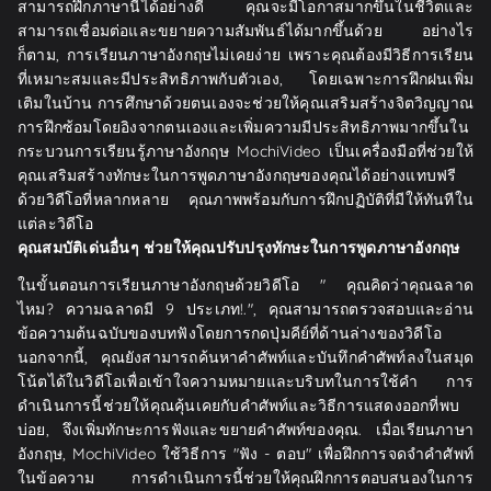
สามารถฝึกภาษานี้ได้อย่างดี คุณจะมีโอกาสมากขึ้นในชีวิตและ
สามารถเชื่อมต่อและขยายความสัมพันธ์ได้มากขึ้นด้วย อย่างไร
ก็ตาม, การเรียนภาษาอังกฤษไม่เคยง่าย เพราะคุณต้องมีวิธีการเรียน
ที่เหมาะสมและมีประสิทธิภาพกับตัวเอง, โดยเฉพาะการฝึกฝนเพิ่ม
เติมในบ้าน การศึกษาด้วยตนเองจะช่วยให้คุณเสริมสร้างจิตวิญญาณ
การฝึกซ้อมโดยอิงจากตนเองและเพิ่มความมีประสิทธิภาพมากขึ้นใน
กระบวนการเรียนรู้ภาษาอังกฤษ MochiVideo เป็นเครื่องมือที่ช่วยให้
คุณเสริมสร้างทักษะในการพูดภาษาอังกฤษของคุณได้อย่างแทบฟรี
ด้วยวิดีโอที่หลากหลาย คุณภาพพร้อมกับการฝึกปฏิบัติที่มีให้ทันทีใน
แต่ละวิดีโอ
คุณสมบัติเด่นอื่นๆ ช่วยให้คุณปรับปรุงทักษะในการพูดภาษาอังกฤษ
ในขั้นตอนการเรียนภาษาอังกฤษด้วยวิดีโอ " คุณคิดว่าคุณฉลาด
ไหม? ความฉลาดมี 9 ประเภท!.", คุณสามารถตรวจสอบและอ่าน
ข้อความต้นฉบับของบทฟังโดยการกดปุ่มคีย์ที่ด้านล่างของวิดีโอ
นอกจากนี้, คุณยังสามารถค้นหาคำศัพท์และบันทึกคำศัพท์ลงในสมุด
โน้ตได้ในวิดีโอเพื่อเข้าใจความหมายและบริบทในการใช้คำ การ
ดำเนินการนี้ช่วยให้คุณคุ้นเคยกับคำศัพท์และวิธีการแสดงออกที่พบ
บ่อย, จึงเพิ่มทักษะการฟังและขยายคำศัพท์ของคุณ. เมื่อเรียนภาษา
อังกฤษ, MochiVideo ใช้วิธีการ "ฟัง - ตอบ" เพื่อฝึกการจดจำคำศัพท์
ในข้อความ การดำเนินการนี้ช่วยให้คุณฝึกการตอบสนองในการ