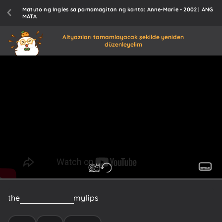
Matuto ng Ingles sa pamamagitan ng kanta: Anne-Marie - 2002 | ANG
MATA
Altyazıları tamamlayacak şekilde yeniden
düzenleyelim
the
day
you
kissed
my
lips