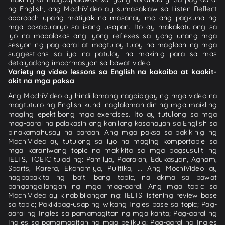
ng English, ang MochiVideo ay sumasaklaw sa Listen-Reflect
approach upang matiyak na masanay mo ang pagkuha ng
mga bokabularyo sa isang usapan. Ito ay makakatulong sa
iyo na mapalakas ang iyong reflexes sa iyong unang mga
sesyon ng pag-aaral at magtuloy-tuloy na maglaan ng mga
suggestions sa iyo na patuloy na makinig para sa mas
detalyadong impormasyon sa bawat video.
Variety ng video lessons sa English na kakaiba at kaakit-
akit na mga paksa
Ang MochiVideo ay hindi lamang nagbibigay ng mga video na
magtuturo ng English kundi naglalaman din ng mga maikling
maging epektibong mga exercises. Ito ay tutulong sa mga
mag-aaral na palakasin ang kanilang kasanayan sa English sa
pinakamahusay na paraan. Ang mga paksa sa pakikinig ng
MochiVideo ay tutulong sa iyo na maging komportable sa
mga karaniwang topic na makikita sa mga pagsusulit ng
IELTS, TOEIC tulad ng: Pamilya, Paaralan, Edukasyon, Agham,
Sports, Karera, Ekonomiya, Pulitika, ... Ang MochiVideo ay
nagpapakita ng iba't ibang topic, na akma sa bawat
pangangailangan ng mga mag-aaral. Ang mga topic sa
MochiVideo ay kinabibilangan ng: IELTS listening review base
sa topic; Pakikipag-usap ng wikang Ingles base sa topic; Pag-
aaral ng Ingles sa pamamagitan ng mga kanta; Pag-aaral ng
Ingles sa pamamagitan ng mga pelikula; Pag-aaral ng Ingles