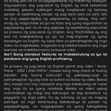
sa buhay pati na rin sa pagpapalawak ng maraming relasyon.
Gayunpaman, ang pag-aaral ng English ay hindi kailanman
madaling gawain, kailangan mong magkaroon ng tamang
paraan at epektibong paraan ng pag-aaral para sa sarili, lalo
na ang pagdaragdag ng pagsasanay sa bahay. Ang self-
study ay magtutulak sa iyo na itaas ang iyong kagustuhan sa
pagsasanay pati na rin ang pagtaas ng epektibong pag-unlad
sa proseso ng pag-aaral ng English. Ang MochiVideo ay ang
tool na makakatulong sa iyo na mag-improve ng iyong
kasanayan sa English ng lubos-libre sa pamamagitan ng mga
video na magkakaiba, maganda ang kalidad kasama ang mga
exercise na makikita mismo sa bawat video.
Iba't ibang standout features na makakatulong sa iyo na
palakasin ang iyong English proficiency
Sa proseso ng pag-aaral ng English gamit ang video " Anne-
Marie - 2002 | ANG MATA.", maaari kang mag-check at muling
basahin ang buong transcript ng pakikipag-usap sa
pamamagitan ng pag-click sa button sa ibaba ng video. Bukod
dito, maaari mo ring i-research ang mga bokabularyo at i-save
ang mga ito sa iyong notebook direkta sa video upang
maintindihan ng maigi ang kahulugan at ang konteksto ng
paggamit ng mga salita. Ito ay tutulong sa iyo na maging
pamilyar sa mga karaniwang bokabularyo at paraan ng
pagpapahayag, na magpapataas sa iyong kakayahang
makinig at magpapalawak sa iyong vocabulary. Sa pag-aaral