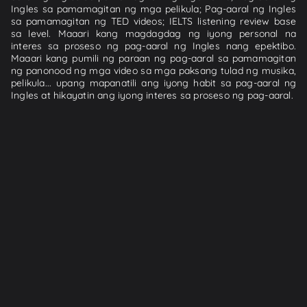
Ingles sa pamamagitan ng mga pelikula; Pag-aaral ng Ingles
sa pamamagitan ng TED videos; IELTS listening review base
sa level. Maaari kang magdagdag ng iyong personal na
interes sa proseso ng pag-aaral ng Ingles nang epektibo.
Maaari kang pumili ng paraan ng pag-aaral sa pamamagitan
ng panonood ng mga video sa mga paksang tulad ng musika,
pelikula... upang mapanatili ang iyong habit sa pag-aaral ng
Ingles at hikayatin ang iyong interes sa proseso ng pag-aaral.