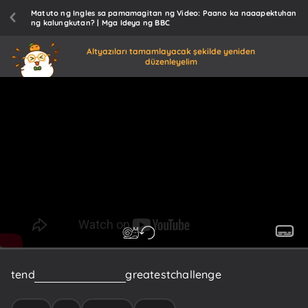
Matuto ng Ingles sa pamamagitan ng Video: Paano ka naaapektuhan
ng kalungkutan? | Mga Ideya ng BBC
Altyazıları tamamlayacak şekilde yeniden
düzenleyelim
tend
to
report
that
their
greatest
challenge