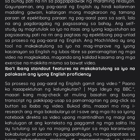
sa buhay pati na rin sa pagpapalawak ng maraming relasyon.
Gayunpaman, ang pag-aaral ng English ay hindi kailanman
madaling gawain, kailangan mong magkaroon ng tamang
paraan at epektibong paraan ng pag-aaral para sa sarili, lalo
na ang pagdaragdag ng pagsasanay sa bahay. Ang self-
study ay magtutulak sa iyo na itaas ang iyong kagustuhan sa
pagsasanay pati na rin ang pagtaas ng epektibong pag-unlad
sa proseso ng pag-aaral ng English. Ang MochiVideo ay ang
tool na makakatulong sa iyo na mag-improve ng iyong
kasanayan sa English ng lubos-libre sa pamamagitan ng mga
video na magkakaiba, maganda ang kalidad kasama ang mga
exercise na makikita mismo sa bawat video.
Iba't ibang standout features na makakatulong sa iyo na
palakasin ang iyong English proficiency
Sa proseso ng pag-aaral ng English gamit ang video " Paano
ka naaapektuhan ng kalungkutan? | Mga Ideya ng BBC.",
maaari kang mag-check at muling basahin ang buong
transcript ng pakikipag-usap sa pamamagitan ng pag-click sa
button sa ibaba ng video. Bukod dito, maaari mo ring i-
research ang mga bokabularyo at i-save ang mga ito sa iyong
notebook direkta sa video upang maintindihan ng maigi ang
kahulugan at ang konteksto ng paggamit ng mga salita. Ito
ay tutulong sa iyo na maging pamilyar sa mga karaniwang
bokabularyo at paraan ng pagpapahayag, na magpapataas sa
iyong kakayahang makinig at magpapalawak sa iyong