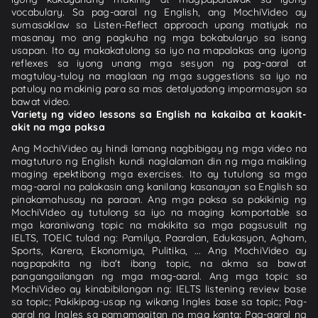
vocabulary. Sa pag-aaral ng English, ang MochiVideo ay
sumasaklaw sa Listen-Reflect approach upang matiyak na
masanay mo ang pagkuha ng mga bokabularyo sa isang
usapan. Ito ay makakatulong sa iyo na mapalakas ang iyong
reflexes sa iyong unang mga sesyon ng pag-aaral at
magtuloy-tuloy na maglaan ng mga suggestions sa iyo na
patuloy na makinig para sa mas detalyadong impormasyon sa
bawat video.
Variety ng video lessons sa English na kakaiba at kaakit-
akit na mga paksa
Ang MochiVideo ay hindi lamang nagbibigay ng mga video na
magtuturo ng English kundi naglalaman din ng mga maikling
maging epektibong mga exercises. Ito ay tutulong sa mga
mag-aaral na palakasin ang kanilang kasanayan sa English sa
pinakamahusay na paraan. Ang mga paksa sa pakikinig ng
MochiVideo ay tutulong sa iyo na maging komportable sa
mga karaniwang topic na makikita sa mga pagsusulit ng
IELTS, TOEIC tulad ng: Pamilya, Paaralan, Edukasyon, Agham,
Sports, Karera, Ekonomiya, Pulitika, ... Ang MochiVideo ay
nagpapakita ng iba't ibang topic, na akma sa bawat
pangangailangan ng mga mag-aaral. Ang mga topic sa
MochiVideo ay kinabibilangan ng: IELTS listening review base
sa topic; Pakikipag-usap ng wikang Ingles base sa topic; Pag-
aaral ng Ingles sa pamamagitan ng mga kanta; Pag-aaral ng