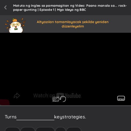
Matuto ng Ingles sa pamamagitan ng Video: Paano manalo sa... rock-
paper-gunting | Episode 1 | Mga Ideya ng BBC
Altyazıları tamamlayacak şekilde yeniden
düzenleyelim
Turns
out
there
are
a
few
key
strategies.