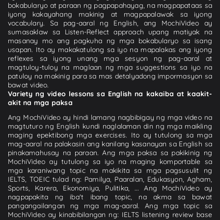
bokabularyo at paraan ng pagpapahayag, na magpapataas sa
iyong kakayahang makinig at magpapalawak sa iyong
vocabulary. Sa pag-aaral ng English, ang MochiVideo ay
sumasaklaw sa Listen-Reflect approach upang matiyak na
masanay mo ang pagkuha ng mga bokabularyo sa isang
usapan. Ito ay makakatulong sa iyo na mapalakas ang iyong
reflexes sa iyong unang mga sesyon ng pag-aaral at
magtuloy-tuloy na maglaan ng mga suggestions sa iyo na
patuloy na makinig para sa mas detalyadong impormasyon sa
bawat video.
Variety ng video lessons sa English na kakaiba at kaakit-
akit na mga paksa
Ang MochiVideo ay hindi lamang nagbibigay ng mga video na
magtuturo ng English kundi naglalaman din ng mga maikling
maging epektibong mga exercises. Ito ay tutulong sa mga
mag-aaral na palakasin ang kanilang kasanayan sa English sa
pinakamahusay na paraan. Ang mga paksa sa pakikinig ng
MochiVideo ay tutulong sa iyo na maging komportable sa
mga karaniwang topic na makikita sa mga pagsusulit ng
IELTS, TOEIC tulad ng: Pamilya, Paaralan, Edukasyon, Agham,
Sports, Karera, Ekonomiya, Pulitika, ... Ang MochiVideo ay
nagpapakita ng iba't ibang topic, na akma sa bawat
pangangailangan ng mga mag-aaral. Ang mga topic sa
MochiVideo ay kinabibilangan ng: IELTS listening review base