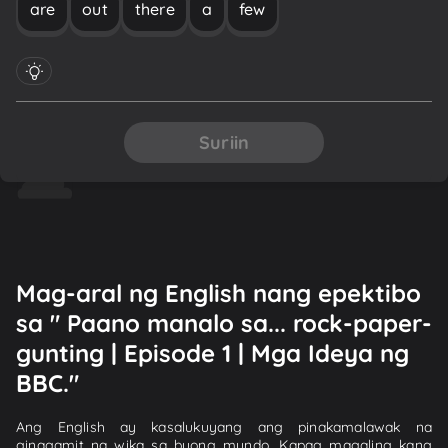
are
out
there
a
few
Suriin
Mag-aral ng English nang epektibo
sa " Paano manalo sa... rock-paper-
gunting | Episode 1 | Mga Ideya ng
BBC."
Ang English ay kasalukuyang ang pinakamalawak na
ginagamit na wika sa buong mundo. Kapag magaling kang