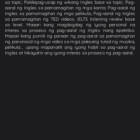
sa topic; Pakikipag-usap ng wikang Ingles base sa topic; Pag-
aaral ng Ingles sa pamamagitan ng mga kanta; Pag-aaral ng
Ingles sa pamamagitan ng mga pelikula; Pag-aaral ng Ingles
sa pamamagitan ng TED videos; IELTS listening review base
sa level. Maaari kang magdagdag ng iyong personal na
interes sa proseso ng pag-aaral ng Ingles nang epektibo.
Maaari kang pumili ng paraan ng pag-aaral sa pamamagitan
ng panonood ng mga video sa mga paksang tulad ng musika,
pelikula... upang mapanatili ang iyong habit sa pag-aaral ng
Ingles at hikayatin ang iyong interes sa proseso ng pag-aaral.