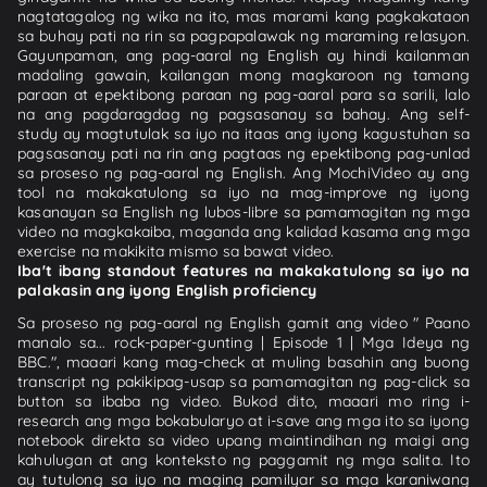
nagtatagalog ng wika na ito, mas marami kang pagkakataon
sa buhay pati na rin sa pagpapalawak ng maraming relasyon.
Gayunpaman, ang pag-aaral ng English ay hindi kailanman
madaling gawain, kailangan mong magkaroon ng tamang
paraan at epektibong paraan ng pag-aaral para sa sarili, lalo
na ang pagdaragdag ng pagsasanay sa bahay. Ang self-
study ay magtutulak sa iyo na itaas ang iyong kagustuhan sa
pagsasanay pati na rin ang pagtaas ng epektibong pag-unlad
sa proseso ng pag-aaral ng English. Ang MochiVideo ay ang
tool na makakatulong sa iyo na mag-improve ng iyong
kasanayan sa English ng lubos-libre sa pamamagitan ng mga
video na magkakaiba, maganda ang kalidad kasama ang mga
exercise na makikita mismo sa bawat video.
Iba't ibang standout features na makakatulong sa iyo na
palakasin ang iyong English proficiency
Sa proseso ng pag-aaral ng English gamit ang video " Paano
manalo sa... rock-paper-gunting | Episode 1 | Mga Ideya ng
BBC.", maaari kang mag-check at muling basahin ang buong
transcript ng pakikipag-usap sa pamamagitan ng pag-click sa
button sa ibaba ng video. Bukod dito, maaari mo ring i-
research ang mga bokabularyo at i-save ang mga ito sa iyong
notebook direkta sa video upang maintindihan ng maigi ang
kahulugan at ang konteksto ng paggamit ng mga salita. Ito
ay tutulong sa iyo na maging pamilyar sa mga karaniwang