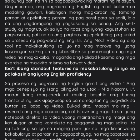
sa buhay pati na rin sa pagpapalawak ng maraming relasyon.
Gayunpaman, ang pag-aaral ng English ay hindi kailanman
madaling gawain, kailangan mong magkaroon ng tamang
paraan at epektibong paraan ng pag-aaral para sa sarili, lalo
na ang pagdaragdag ng pagsasanay sa bahay. Ang self-
study ay magtutulak sa iyo na itaas ang iyong kagustuhan sa
pagsasanay pati na rin ang pagtaas ng epektibong pag-unlad
sa proseso ng pag-aaral ng English. Ang MochiVideo ay ang
tool na makakatulong sa iyo na mag-improve ng iyong
kasanayan sa English ng lubos-libre sa pamamagitan ng mga
video na magkakaiba, maganda ang kalidad kasama ang mga
exercise na makikita mismo sa bawat video.
Iba't ibang standout features na makakatulong sa iyo na
palakasin ang iyong English proficiency
Sa proseso ng pag-aaral ng English gamit ang video " Ang
mga benepisyo ng isang bilingual na utak - Mia Nacamulli.",
maaari kang mag-check at muling basahin ang buong
transcript ng pakikipag-usap sa pamamagitan ng pag-click sa
button sa ibaba ng video. Bukod dito, maaari mo ring i-
research ang mga bokabularyo at i-save ang mga ito sa iyong
notebook direkta sa video upang maintindihan ng maigi ang
kahulugan at ang konteksto ng paggamit ng mga salita. Ito
ay tutulong sa iyo na maging pamilyar sa mga karaniwang
bokabularyo at paraan ng pagpapahayag, na magpapataas sa
iyong kakayahang makinig at magpapalawak sa iyong