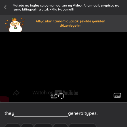
Matuto ng Ingles sa pamamagitan ng Video: Ang mga benepisyo ng
isang bilingual na utak - Mia Nacamulli
Altyazıları tamamlayacak şekilde yeniden
düzenleyelim
they
can
be
classified
into
three
general
types.