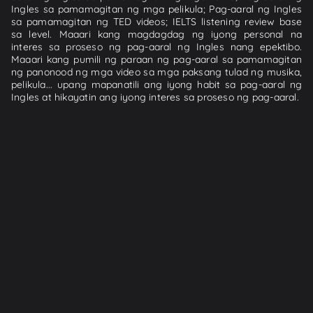
Ingles sa pamamagitan ng mga pelikula; Pag-aaral ng Ingles
sa pamamagitan ng TED videos; IELTS listening review base
sa level. Maaari kang magdagdag ng iyong personal na
interes sa proseso ng pag-aaral ng Ingles nang epektibo.
Maaari kang pumili ng paraan ng pag-aaral sa pamamagitan
ng panonood ng mga video sa mga paksang tulad ng musika,
pelikula... upang mapanatili ang iyong habit sa pag-aaral ng
Ingles at hikayatin ang iyong interes sa proseso ng pag-aaral.