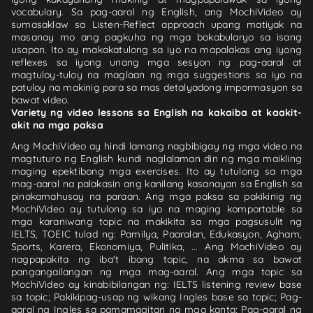
vocabulary. Sa pag-aaral ng English, ang MochiVideo ay
sumasaklaw sa Listen-Reflect approach upang matiyak na
masanay mo ang pagkuha ng mga bokabularyo sa isang
usapan. Ito ay makakatulong sa iyo na mapalakas ang iyong
reflexes sa iyong unang mga sesyon ng pag-aaral at
magtuloy-tuloy na maglaan ng mga suggestions sa iyo na
patuloy na makinig para sa mas detalyadong impormasyon sa
bawat video.
Variety ng video lessons sa English na kakaiba at kaakit-
akit na mga paksa
Ang MochiVideo ay hindi lamang nagbibigay ng mga video na
magtuturo ng English kundi naglalaman din ng mga maikling
maging epektibong mga exercises. Ito ay tutulong sa mga
mag-aaral na palakasin ang kanilang kasanayan sa English sa
pinakamahusay na paraan. Ang mga paksa sa pakikinig ng
MochiVideo ay tutulong sa iyo na maging komportable sa
mga karaniwang topic na makikita sa mga pagsusulit ng
IELTS, TOEIC tulad ng: Pamilya, Paaralan, Edukasyon, Agham,
Sports, Karera, Ekonomiya, Pulitika, ... Ang MochiVideo ay
nagpapakita ng iba't ibang topic, na akma sa bawat
pangangailangan ng mga mag-aaral. Ang mga topic sa
MochiVideo ay kinabibilangan ng: IELTS listening review base
sa topic; Pakikipag-usap ng wikang Ingles base sa topic; Pag-
aaral ng Ingles sa pamamagitan ng mga kanta; Pag-aaral ng