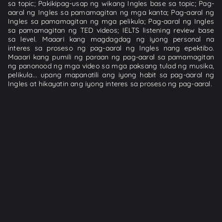
sa topic; Pakikipag-usap ng wikang Ingles base sa topic; Pag-
aaral ng Ingles sa pamamagitan ng mga kanta; Pag-aaral ng
Ingles sa pamamagitan ng mga pelikula; Pag-aaral ng Ingles
sa pamamagitan ng TED videos; IELTS listening review base
sa level. Maaari kang magdagdag ng iyong personal na
interes sa proseso ng pag-aaral ng Ingles nang epektibo.
Maaari kang pumili ng paraan ng pag-aaral sa pamamagitan
ng panonood ng mga video sa mga paksang tulad ng musika,
pelikula... upang mapanatili ang iyong habit sa pag-aaral ng
Ingles at hikayatin ang iyong interes sa proseso ng pag-aaral.