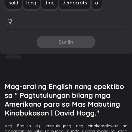
said
long
time
democrats
a
Suriin
Mag-aral ng English nang epektibo
sa " Pagtutulungan bilang mga
Amerikano para sa Mas Mabuting
Kinabukasan | David Hogg."
Ang English ay kasalukuyang ang pinakamalawak na
ginagamit na wika sa buong mundo. Kapag magaling kang