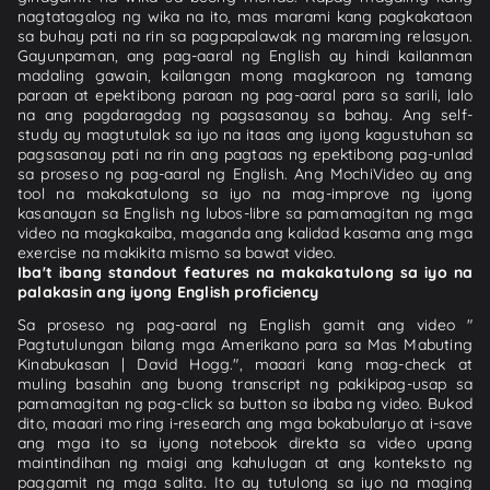
nagtatagalog ng wika na ito, mas marami kang pagkakataon
sa buhay pati na rin sa pagpapalawak ng maraming relasyon.
Gayunpaman, ang pag-aaral ng English ay hindi kailanman
madaling gawain, kailangan mong magkaroon ng tamang
paraan at epektibong paraan ng pag-aaral para sa sarili, lalo
na ang pagdaragdag ng pagsasanay sa bahay. Ang self-
study ay magtutulak sa iyo na itaas ang iyong kagustuhan sa
pagsasanay pati na rin ang pagtaas ng epektibong pag-unlad
sa proseso ng pag-aaral ng English. Ang MochiVideo ay ang
tool na makakatulong sa iyo na mag-improve ng iyong
kasanayan sa English ng lubos-libre sa pamamagitan ng mga
video na magkakaiba, maganda ang kalidad kasama ang mga
exercise na makikita mismo sa bawat video.
Iba't ibang standout features na makakatulong sa iyo na
palakasin ang iyong English proficiency
Sa proseso ng pag-aaral ng English gamit ang video "
Pagtutulungan bilang mga Amerikano para sa Mas Mabuting
Kinabukasan | David Hogg.", maaari kang mag-check at
muling basahin ang buong transcript ng pakikipag-usap sa
pamamagitan ng pag-click sa button sa ibaba ng video. Bukod
dito, maaari mo ring i-research ang mga bokabularyo at i-save
ang mga ito sa iyong notebook direkta sa video upang
maintindihan ng maigi ang kahulugan at ang konteksto ng
paggamit ng mga salita. Ito ay tutulong sa iyo na maging