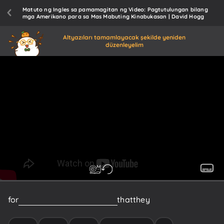
Matuto ng Ingles sa pamamagitan ng Video: Pagtutulungan bilang
mga Amerikano para sa Mas Mabuting Kinabukasan | David Hogg
Altyazıları tamamlayacak şekilde yeniden
düzenleyelim
for
a
long
time
Democrats
said
that
they