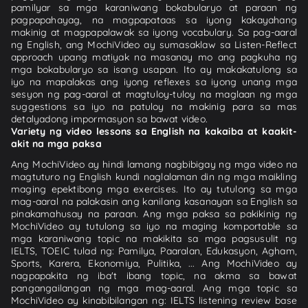
pamilyar sa mga karaniwang bokabularyo at paraan ng
pagpapahayag, na magpapataas sa iyong kakayahang
makinig at magpapalawak sa iyong vocabulary. Sa pag-aaral
ng English, ang MochiVideo ay sumasaklaw sa Listen-Reflect
approach upang matiyak na masanay mo ang pagkuha ng
mga bokabularyo sa isang usapan. Ito ay makakatulong sa
iyo na mapalakas ang iyong reflexes sa iyong unang mga
sesyon ng pag-aaral at magtuloy-tuloy na maglaan ng mga
suggestions sa iyo na patuloy na makinig para sa mas
detalyadong impormasyon sa bawat video.
Variety ng video lessons sa English na kakaiba at kaakit-
akit na mga paksa
Ang MochiVideo ay hindi lamang nagbibigay ng mga video na
magtuturo ng English kundi naglalaman din ng mga maikling
maging epektibong mga exercises. Ito ay tutulong sa mga
mag-aaral na palakasin ang kanilang kasanayan sa English sa
pinakamahusay na paraan. Ang mga paksa sa pakikinig ng
MochiVideo ay tutulong sa iyo na maging komportable sa
mga karaniwang topic na makikita sa mga pagsusulit ng
IELTS, TOEIC tulad ng: Pamilya, Paaralan, Edukasyon, Agham,
Sports, Karera, Ekonomiya, Pulitika, ... Ang MochiVideo ay
nagpapakita ng iba't ibang topic, na akma sa bawat
pangangailangan ng mga mag-aaral. Ang mga topic sa
MochiVideo ay kinabibilangan ng: IELTS listening review base