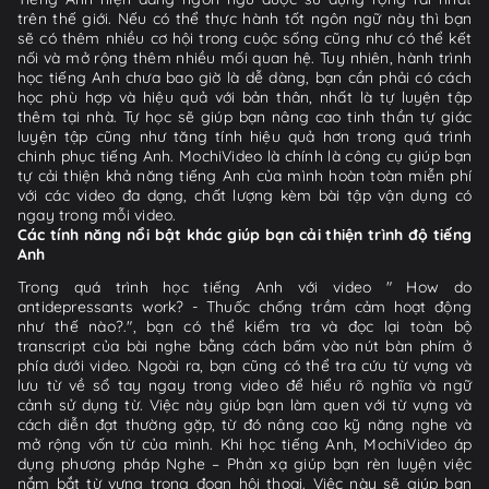
trên thế giới. Nếu có thể thực hành tốt ngôn ngữ này thì bạn
sẽ có thêm nhiều cơ hội trong cuộc sống cũng như có thể kết
nối và mở rộng thêm nhiều mối quan hệ. Tuy nhiên, hành trình
học tiếng Anh chưa bao giờ là dễ dàng, bạn cần phải có cách
học phù hợp và hiệu quả với bản thân, nhất là tự luyện tập
thêm tại nhà. Tự học sẽ giúp bạn nâng cao tinh thần tự giác
luyện tập cũng như tăng tính hiệu quả hơn trong quá trình
chinh phục tiếng Anh. MochiVideo là chính là công cụ giúp bạn
tự cải thiện khả năng tiếng Anh của mình hoàn toàn miễn phí
với các video đa dạng, chất lượng kèm bài tập vận dụng có
ngay trong mỗi video.
Các tính năng nổi bật khác giúp bạn cải thiện trình độ tiếng
Anh
Trong quá trình học tiếng Anh với video " How do
antidepressants work? - Thuốc chống trầm cảm hoạt động
như thế nào?.", bạn có thể kiểm tra và đọc lại toàn bộ
transcript của bài nghe bằng cách bấm vào nút bàn phím ở
phía dưới video. Ngoài ra, bạn cũng có thể tra cứu từ vựng và
lưu từ về sổ tay ngay trong video để hiểu rõ nghĩa và ngữ
cảnh sử dụng từ. Việc này giúp bạn làm quen với từ vựng và
cách diễn đạt thường gặp, từ đó nâng cao kỹ năng nghe và
mở rộng vốn từ của mình. Khi học tiếng Anh, MochiVideo áp
dụng phương pháp Nghe – Phản xạ giúp bạn rèn luyện việc
nắm bắt từ vựng trong đoạn hội thoại. Việc này sẽ giúp bạn