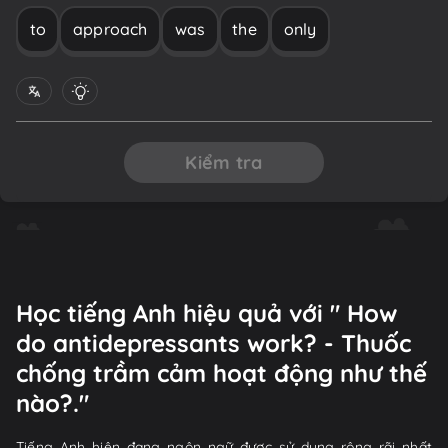
to
approach
was
the
only
Kiểm tra
Học tiếng Anh hiệu quả với " How
do antidepressants work? - Thuốc
chống trầm cảm hoạt động như thế
nào?."
Tiếng Anh hiện đang ngôn ngữ được sử dụng rộng rãi nhất