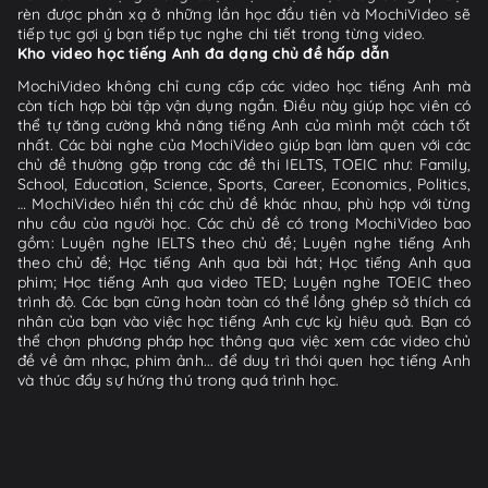
rèn được phản xạ ở những lần học đầu tiên và MochiVideo sẽ
tiếp tục gợi ý bạn tiếp tục nghe chi tiết trong từng video.
Kho video học tiếng Anh đa dạng chủ đề hấp dẫn
MochiVideo không chỉ cung cấp các video học tiếng Anh mà
còn tích hợp bài tập vận dụng ngắn. Điều này giúp học viên có
thể tự tăng cường khả năng tiếng Anh của mình một cách tốt
nhất. Các bài nghe của MochiVideo giúp bạn làm quen với các
chủ đề thường gặp trong các đề thi IELTS, TOEIC như: Family,
School, Education, Science, Sports, Career, Economics, Politics,
… MochiVideo hiển thị các chủ đề khác nhau, phù hợp với từng
nhu cầu của người học. Các chủ đề có trong MochiVideo bao
gồm: Luyện nghe IELTS theo chủ đề; Luyện nghe tiếng Anh
theo chủ đề; Học tiếng Anh qua bài hát; Học tiếng Anh qua
phim; Học tiếng Anh qua video TED; Luyện nghe TOEIC theo
trình độ. Các bạn cũng hoàn toàn có thể lồng ghép sở thích cá
nhân của bạn vào việc học tiếng Anh cực kỳ hiệu quả. Bạn có
thể chọn phương pháp học thông qua việc xem các video chủ
đề về âm nhạc, phim ảnh... để duy trì thói quen học tiếng Anh
và thúc đẩy sự hứng thú trong quá trình học.