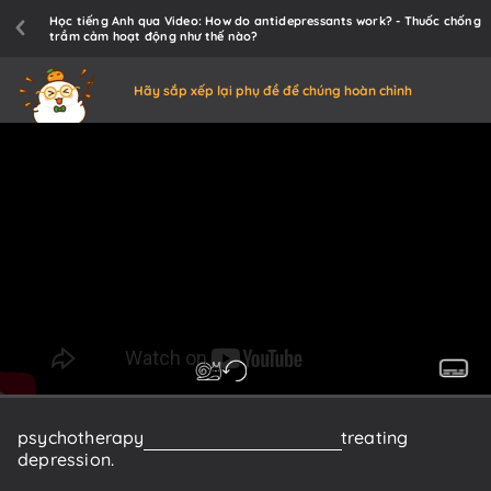
Học tiếng Anh qua Video: How do antidepressants work? - Thuốc chống
trầm cảm hoạt động như thế nào?
Hãy sắp xếp lại phụ đề để chúng hoàn chỉnh
psychotherapy
was
the
only
approach
to
treating
depression.