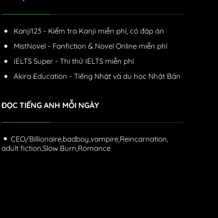
Kanji123 - Kiểm tra Kanji miễn phí, có đáp án
MistNovel - Fanfiction & Novel Online miễn phí
IELTS Super - Thi thử IELTS miễn phí
Akira Education - Tiếng Nhật và du học Nhật Bản
ĐỌC TIẾNG ANH MỖI NGÀY
CEO/Billionaire,
badboy,
vampire,
Reincarnation,
adult fiction,
Slow Burn,
Romance