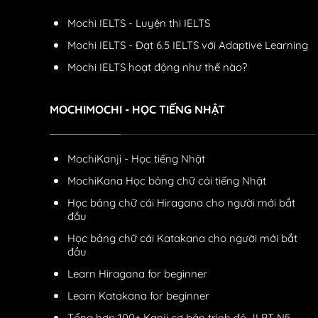
Mochi IELTS - Luyện thi IELTS
Mochi IELTS - Đạt 6.5 IELTS với Adaptive Learning
Mochi IELTS hoạt động như thế nào?
MOCHIMOCHI - HỌC TIẾNG NHẬT
MochiKanji - Học tiếng Nhật
MochiKana Học bảng chữ cái tiếng Nhật
Học bảng chữ cái Hiragana cho người mới bắt
đầu
Học bảng chữ cái Katakana cho người mới bắt
đầu
Learn Hiragana for beginner
Learn Katakana for beginner
Tổng hợp 100+ Kanji cơ bản trình độ JLPT N5