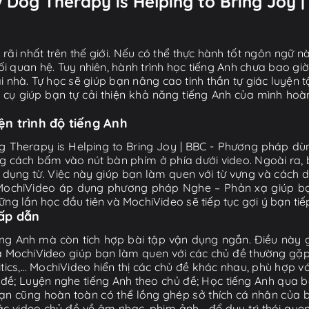
w Dog Therapy is Helping to Bring Joy 
ãi nhất trên thế giới. Nếu có thể thực hành tốt ngôn ngữ nà
i quan hệ. Tuy nhiên, hành trình học tiếng Anh chưa bao gi
ại nhà. Tự học sẽ giúp bạn nâng cao tinh thần tự giác luyện 
g cụ giúp bạn tự cải thiện khả năng tiếng Anh của mình hoà
iện trình độ tiếng Anh
g Therapy is Helping to Bring Joy | BBC - Phương pháp dùng 
ng cách bấm vào nút bàn phím ở phía dưới video. Ngoài ra, b
 dụng từ. Việc này giúp bạn làm quen với từ vựng và cách
 MochiVideo áp dụng phương pháp Nghe – Phản xạ giúp bạ
ng lần học đầu tiên và MochiVideo sẽ tiếp tục gợi ý bạn tiếp 
hấp dẫn
ng Anh mà còn tích hợp bài tập vận dụng ngắn. Điều này g
 MochiVideo giúp bạn làm quen với các chủ đề thường gặp t
litics,… MochiVideo hiển thị các chủ đề khác nhau, phù hợp v
ề; Luyện nghe tiếng Anh theo chủ đề; Học tiếng Anh qua bà
ạn cũng hoàn toàn có thể lồng ghép sở thích cá nhân của b
video chủ đề về âm nhạc, phim ảnh... để duy trì thói que