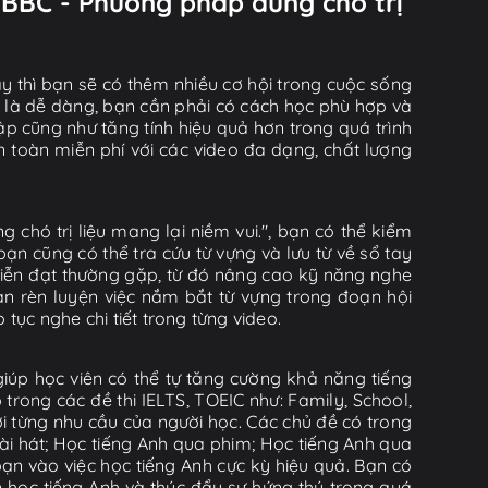
| BBC - Phương pháp dùng chó trị
y thì bạn sẽ có thêm nhiều cơ hội trong cuộc sống
ờ là dễ dàng, bạn cần phải có cách học phù hợp và
tập cũng như tăng tính hiệu quả hơn trong quá trình
n toàn miễn phí với các video đa dạng, chất lượng
chó trị liệu mang lại niềm vui.", bạn có thể kiểm
ạn cũng có thể tra cứu từ vựng và lưu từ về sổ tay
 diễn đạt thường gặp, từ đó nâng cao kỹ năng nghe
n rèn luyện việc nắm bắt từ vựng trong đoạn hội
tục nghe chi tiết trong từng video.
iúp học viên có thể tự tăng cường khả năng tiếng
rong các đề thi IELTS, TOEIC như: Family, School,
ới từng nhu cầu của người học. Các chủ đề có trong
i hát; Học tiếng Anh qua phim; Học tiếng Anh qua
ạn vào việc học tiếng Anh cực kỳ hiệu quả. Bạn có
n học tiếng Anh và thúc đẩy sự hứng thú trong quá