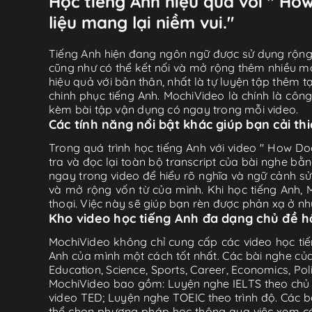
Học tiếng Anh hiệu quả với " Ho
liệu mang lại niềm vui."
Tiếng Anh hiện đang ngôn ngữ được sử dụng rộng r
cũng như có thể kết nối và mở rộng thêm nhiều mố
hiệu quả với bản thân, nhất là tự luyện tập thêm t
chinh phục tiếng Anh. MochiVideo là chính là côn
kèm bài tập vận dụng có ngay trong mỗi video.
Các tính năng nổi bật khác giúp bạn cải th
Trong quá trình học tiếng Anh với video " How Do
tra và đọc lại toàn bộ transcript của bài nghe bằ
ngay trong video để hiểu rõ nghĩa và ngữ cảnh sử
và mở rộng vốn từ của mình. Khi học tiếng Anh,
thoại. Việc này sẽ giúp bạn rèn được phản xạ ở nhữ
Kho video học tiếng Anh đa dạng chủ đề 
MochiVideo không chỉ cung cấp các video học tiế
Anh của mình một cách tốt nhất. Các bài nghe của
Education, Science, Sports, Career, Economics, Po
MochiVideo bao gồm: Luyện nghe IELTS theo chủ đ
video TED; Luyện nghe TOEIC theo trình độ. Các b
thể chọn phương pháp học thông qua việc xem các 