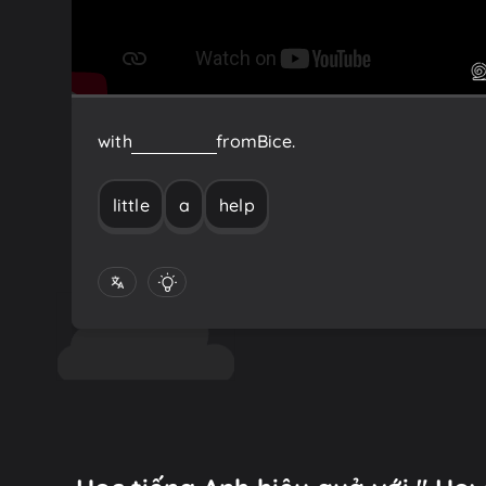
with
a
little
help
from
Bice.
little
a
help