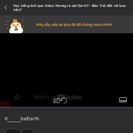
Học tiếng Anh qua Video: Money to sell Earth? - Bán Trái đất với bao
tiền?
Hãy sắp xếp lại phụ đề để chúng hoàn chỉnh
It
has
to
be
Earth.