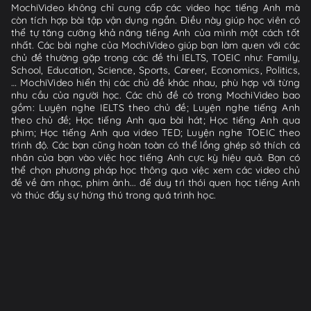
MochiVideo không chỉ cung cấp các video học tiếng Anh mà
còn tích hợp bài tập vận dụng ngắn. Điều này giúp học viên có
thể tự tăng cường khả năng tiếng Anh của mình một cách tốt
nhất. Các bài nghe của MochiVideo giúp bạn làm quen với các
chủ đề thường gặp trong các đề thi IELTS, TOEIC như: Family,
School, Education, Science, Sports, Career, Economics, Politics,
… MochiVideo hiển thị các chủ đề khác nhau, phù hợp với từng
nhu cầu của người học. Các chủ đề có trong MochiVideo bao
gồm: Luyện nghe IELTS theo chủ đề; Luyện nghe tiếng Anh
theo chủ đề; Học tiếng Anh qua bài hát; Học tiếng Anh qua
phim; Học tiếng Anh qua video TED; Luyện nghe TOEIC theo
trình độ. Các bạn cũng hoàn toàn có thể lồng ghép sở thích cá
nhân của bạn vào việc học tiếng Anh cực kỳ hiệu quả. Bạn có
thể chọn phương pháp học thông qua việc xem các video chủ
đề về âm nhạc, phim ảnh... để duy trì thói quen học tiếng Anh
và thúc đẩy sự hứng thú trong quá trình học.