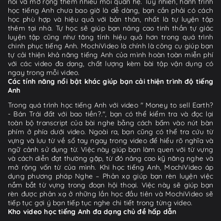
nối và mở rộng thêm nhiều mối quan hệ. Tuy nhiên, hành trình
học tiếng Anh chưa bao giờ là dễ dàng, bạn cần phải có cách
học phù hợp và hiệu quả với bản thân, nhất là tự luyện tập
thêm tại nhà. Tự học sẽ giúp bạn nâng cao tinh thần tự giác
luyện tập cũng như tăng tính hiệu quả hơn trong quá trình
chinh phục tiếng Anh. MochiVideo là chính là công cụ giúp bạn
tự cải thiện khả năng tiếng Anh của mình hoàn toàn miễn phí
với các video đa dạng, chất lượng kèm bài tập vận dụng có
ngay trong mỗi video.
Các tính năng nổi bật khác giúp bạn cải thiện trình độ tiếng
Anh
Trong quá trình học tiếng Anh với video " Money to sell Earth?
- Bán Trái đất với bao tiền?.", bạn có thể kiểm tra và đọc lại
toàn bộ transcript của bài nghe bằng cách bấm vào nút bàn
phím ở phía dưới video. Ngoài ra, bạn cũng có thể tra cứu từ
vựng và lưu từ về sổ tay ngay trong video để hiểu rõ nghĩa và
ngữ cảnh sử dụng từ. Việc này giúp bạn làm quen với từ vựng
và cách diễn đạt thường gặp, từ đó nâng cao kỹ năng nghe và
mở rộng vốn từ của mình. Khi học tiếng Anh, MochiVideo áp
dụng phương pháp Nghe – Phản xạ giúp bạn rèn luyện việc
nắm bắt từ vựng trong đoạn hội thoại. Việc này sẽ giúp bạn
rèn được phản xạ ở những lần học đầu tiên và MochiVideo sẽ
tiếp tục gợi ý bạn tiếp tục nghe chi tiết trong từng video.
Kho video học tiếng Anh đa dạng chủ đề hấp dẫn