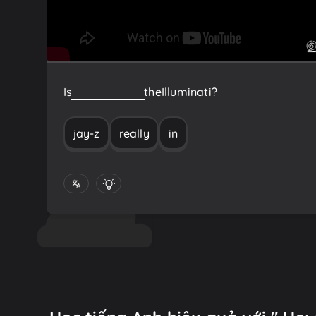
Is
Jay-Z
really
in
the
Illuminati?
jay-z
really
in