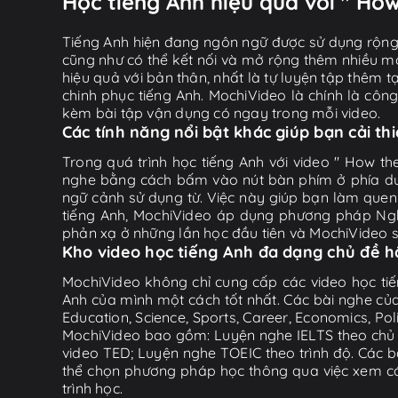
Học tiếng Anh hiệu quả với " How
Tiếng Anh hiện đang ngôn ngữ được sử dụng rộng r
cũng như có thể kết nối và mở rộng thêm nhiều mố
hiệu quả với bản thân, nhất là tự luyện tập thêm t
chinh phục tiếng Anh. MochiVideo là chính là côn
kèm bài tập vận dụng có ngay trong mỗi video.
Các tính năng nổi bật khác giúp bạn cải th
Trong quá trình học tiếng Anh với video " How the
nghe bằng cách bấm vào nút bàn phím ở phía dưới 
ngữ cảnh sử dụng từ. Việc này giúp bạn làm quen
tiếng Anh, MochiVideo áp dụng phương pháp Nghe
phản xạ ở những lần học đầu tiên và MochiVideo sẽ t
Kho video học tiếng Anh đa dạng chủ đề 
MochiVideo không chỉ cung cấp các video học tiế
Anh của mình một cách tốt nhất. Các bài nghe của
Education, Science, Sports, Career, Economics, Po
MochiVideo bao gồm: Luyện nghe IELTS theo chủ đ
video TED; Luyện nghe TOEIC theo trình độ. Các b
thể chọn phương pháp học thông qua việc xem các 
trình học.