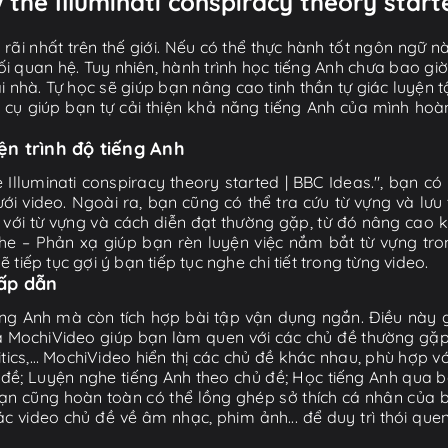
 the Illuminati conspiracy theory start
ãi nhất trên thế giới. Nếu có thể thực hành tốt ngôn ngữ nà
i quan hệ. Tuy nhiên, hành trình học tiếng Anh chưa bao gi
ại nhà. Tự học sẽ giúp bạn nâng cao tinh thần tự giác luyện 
g cụ giúp bạn tự cải thiện khả năng tiếng Anh của mình hoà
iện trình độ tiếng Anh
 Illuminati conspiracy theory started | BBC Ideas.", bạn có 
video. Ngoài ra, bạn cũng có thể tra cứu từ vựng và lưu 
 với từ vựng và cách diễn đạt thường gặp, từ đó nâng cao 
 – Phản xạ giúp bạn rèn luyện việc nắm bắt từ vựng tron
iếp tục gợi ý bạn tiếp tục nghe chi tiết trong từng video.
hấp dẫn
ng Anh mà còn tích hợp bài tập vận dụng ngắn. Điều này g
 MochiVideo giúp bạn làm quen với các chủ đề thường gặp t
litics,… MochiVideo hiển thị các chủ đề khác nhau, phù hợp v
ề; Luyện nghe tiếng Anh theo chủ đề; Học tiếng Anh qua bà
ạn cũng hoàn toàn có thể lồng ghép sở thích cá nhân của b
video chủ đề về âm nhạc, phim ảnh... để duy trì thói que