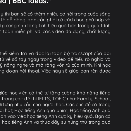
ed | BBC Ideas."
y thì bạn sẽ có thêm nhiều cơ hội trong cuộc sống
ờ là dễ dàng, bạn cần phải có cách học phù hợp và
tập cũng như tăng tính hiệu quả hơn trong quá trình
n toàn miễn phí với các video đa dạng, chất lượng
thể kiểm tra và đọc lại toàn bộ transcript của bài
từ về sổ tay ngay trong video để hiểu rõ nghĩa và
kỹ năng nghe và mở rộng vốn từ của mình. Khi học
g đoạn hội thoại. Việc này sẽ giúp bạn rèn được
iúp học viên có thể tự tăng cường khả năng tiếng
rong các đề thi IELTS, TOEIC như: Family, School,
ới từng nhu cầu của người học. Các chủ đề có trong
i hát; Học tiếng Anh qua phim; Học tiếng Anh qua
ạn vào việc học tiếng Anh cực kỳ hiệu quả. Bạn có
n học tiếng Anh và thúc đẩy sự hứng thú trong quá