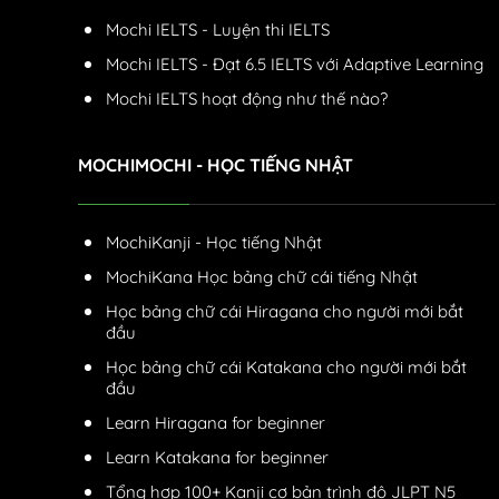
Mochi IELTS - Luyện thi IELTS
Mochi IELTS - Đạt 6.5 IELTS với Adaptive Learning
Mochi IELTS hoạt động như thế nào?
MOCHIMOCHI - HỌC TIẾNG NHẬT
MochiKanji - Học tiếng Nhật
MochiKana Học bảng chữ cái tiếng Nhật
Học bảng chữ cái Hiragana cho người mới bắt
đầu
Học bảng chữ cái Katakana cho người mới bắt
đầu
Learn Hiragana for beginner
Learn Katakana for beginner
Tổng hợp 100+ Kanji cơ bản trình độ JLPT N5