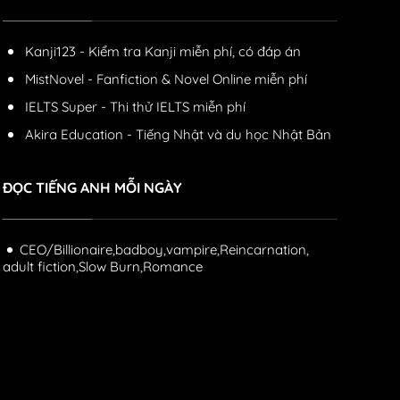
Kanji123 - Kiểm tra Kanji miễn phí, có đáp án
MistNovel - Fanfiction & Novel Online miễn phí
IELTS Super - Thi thử IELTS miễn phí
Akira Education - Tiếng Nhật và du học Nhật Bản
ĐỌC TIẾNG ANH MỖI NGÀY
CEO/Billionaire,
badboy,
vampire,
Reincarnation,
adult fiction,
Slow Burn,
Romance