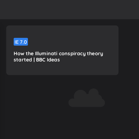
IE
7.0
How the Illuminati conspiracy theory
started | BBC Ideas