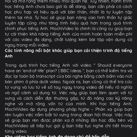
nối và mở rộng thêm nhiều mối quan hệ. Tuy nhiên, hành trình
học tiếng Anh chưa bao giờ là dễ dàng, bạn cần phải có cách
học phù hợp và hiệu quả với bản thân, nhất là tự luyện tập
thêm tại nhà. Tự học sẽ giúp bạn nâng cao tinh thần tự giác
luyện tập cũng như tăng tính hiệu quả hơn trong quá trình
chinh phục tiếng Anh. MochiVideo là chính là công cụ giúp bạn
tự cải thiện khả năng tiếng Anh của mình hoàn toàn miễn phí
với các video đa dạng, chất lượng kèm bài tập vận dụng có
ngay trong mỗi video.
Các tính năng nổi bật khác giúp bạn cải thiện trình độ tiếng
Anh
Trong quá trình học tiếng Anh với video " Should everyone
have an 'end-of-life' plan? | BBC Ideas.", bạn có thể kiểm tra và
đọc lại toàn bộ transcript của bài nghe bằng cách bấm vào nút
bàn phím ở phía dưới video. Ngoài ra, bạn cũng có thể tra cứu
từ vựng và lưu từ về sổ tay ngay trong video để hiểu rõ nghĩa
và ngữ cảnh sử dụng từ. Việc này giúp bạn làm quen với từ
vựng và cách diễn đạt thường gặp, từ đó nâng cao kỹ năng
nghe và mở rộng vốn từ của mình. Khi học tiếng Anh,
MochiVideo áp dụng phương pháp Nghe – Phản xạ giúp bạn
rèn luyện việc nắm bắt từ vựng trong đoạn hội thoại. Việc này
sẽ giúp bạn rèn được phản xạ ở những lần học đầu tiên và
MochiVideo sẽ tiếp tục gợi ý bạn tiếp tục nghe chi tiết trong
từng video.
Kho video học tiếng Anh đa dạng chủ đề hấp dẫn