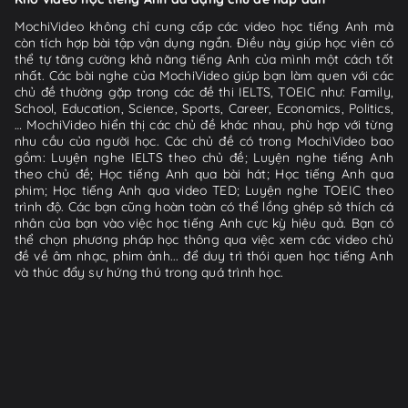
MochiVideo không chỉ cung cấp các video học tiếng Anh mà
còn tích hợp bài tập vận dụng ngắn. Điều này giúp học viên có
thể tự tăng cường khả năng tiếng Anh của mình một cách tốt
nhất. Các bài nghe của MochiVideo giúp bạn làm quen với các
chủ đề thường gặp trong các đề thi IELTS, TOEIC như: Family,
School, Education, Science, Sports, Career, Economics, Politics,
… MochiVideo hiển thị các chủ đề khác nhau, phù hợp với từng
nhu cầu của người học. Các chủ đề có trong MochiVideo bao
gồm: Luyện nghe IELTS theo chủ đề; Luyện nghe tiếng Anh
theo chủ đề; Học tiếng Anh qua bài hát; Học tiếng Anh qua
phim; Học tiếng Anh qua video TED; Luyện nghe TOEIC theo
trình độ. Các bạn cũng hoàn toàn có thể lồng ghép sở thích cá
nhân của bạn vào việc học tiếng Anh cực kỳ hiệu quả. Bạn có
thể chọn phương pháp học thông qua việc xem các video chủ
đề về âm nhạc, phim ảnh... để duy trì thói quen học tiếng Anh
và thúc đẩy sự hứng thú trong quá trình học.