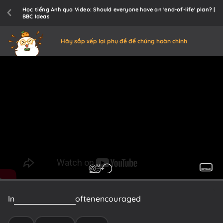
Học tiếng Anh qua Video: Should everyone have an 'end-of-life' plan? |
BBC Ideas
Hãy sắp xếp lại phụ đề để chúng hoàn chỉnh
In
our
society
we're
often
encouraged