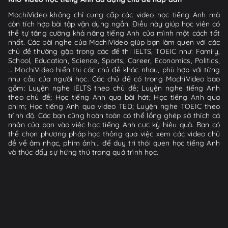
MochiVideo không chỉ cung cấp các video học tiếng Anh mà
còn tích hợp bài tập vận dụng ngắn. Điều này giúp học viên có
thể tự tăng cường khả năng tiếng Anh của mình một cách tốt
nhất. Các bài nghe của MochiVideo giúp bạn làm quen với các
chủ đề thường gặp trong các đề thi IELTS, TOEIC như: Family,
School, Education, Science, Sports, Career, Economics, Politics,
… MochiVideo hiển thị các chủ đề khác nhau, phù hợp với từng
nhu cầu của người học. Các chủ đề có trong MochiVideo bao
gồm: Luyện nghe IELTS theo chủ đề; Luyện nghe tiếng Anh
theo chủ đề; Học tiếng Anh qua bài hát; Học tiếng Anh qua
phim; Học tiếng Anh qua video TED; Luyện nghe TOEIC theo
trình độ. Các bạn cũng hoàn toàn có thể lồng ghép sở thích cá
nhân của bạn vào việc học tiếng Anh cực kỳ hiệu quả. Bạn có
thể chọn phương pháp học thông qua việc xem các video chủ
đề về âm nhạc, phim ảnh... để duy trì thói quen học tiếng Anh
và thúc đẩy sự hứng thú trong quá trình học.