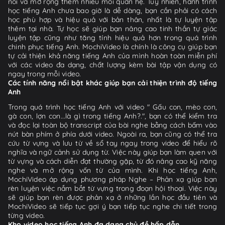
nối và mở rộng thêm nhiều mối quan hệ. Tuy nhiên, hành trình
học tiếng Anh chưa bao giờ là dễ dàng, bạn cần phải có cách
học phù hợp và hiệu quả với bản thân, nhất là tự luyện tập
thêm tại nhà. Tự học sẽ giúp bạn nâng cao tinh thần tự giác
luyện tập cũng như tăng tính hiệu quả hơn trong quá trình
chinh phục tiếng Anh. MochiVideo là chính là công cụ giúp bạn
tự cải thiện khả năng tiếng Anh của mình hoàn toàn miễn phí
với các video đa dạng, chất lượng kèm bài tập vận dụng có
ngay trong mỗi video.
Các tính năng nổi bật khác giúp bạn cải thiện trình độ tiếng
Anh
Trong quá trình học tiếng Anh với video " Gấu con, mèo con,
gà con, lợn con...là gì trong tiếng Anh?.", bạn có thể kiểm tra
và đọc lại toàn bộ transcript của bài nghe bằng cách bấm vào
nút bàn phím ở phía dưới video. Ngoài ra, bạn cũng có thể tra
cứu từ vựng và lưu từ về sổ tay ngay trong video để hiểu rõ
nghĩa và ngữ cảnh sử dụng từ. Việc này giúp bạn làm quen với
từ vựng và cách diễn đạt thường gặp, từ đó nâng cao kỹ năng
nghe và mở rộng vốn từ của mình. Khi học tiếng Anh,
MochiVideo áp dụng phương pháp Nghe – Phản xạ giúp bạn
rèn luyện việc nắm bắt từ vựng trong đoạn hội thoại. Việc này
sẽ giúp bạn rèn được phản xạ ở những lần học đầu tiên và
MochiVideo sẽ tiếp tục gợi ý bạn tiếp tục nghe chi tiết trong
từng video.
Kho video học tiếng Anh đa dạng chủ đề hấp dẫn