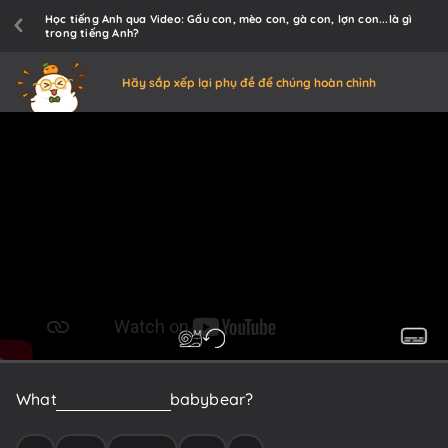
Học tiếng Anh qua Video: Gấu con, mèo con, gà con, lợn con...là gì
trong tiếng Anh?
Hãy sắp xếp lại phụ đề để chúng hoàn chỉnh
What
is
the
name
for
a
baby
bear?