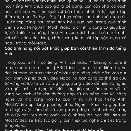
nối và mở rộng thêm nhiều mối quan hệ. Tuy nhiên, hành trình
học tiếng Anh chưa bao giờ là dễ dàng, bạn cần phải có cách
học phù hợp và hiệu quả với bản thân, nhất là tự luyện tập
thêm tại nhà. Tự học sẽ giúp bạn nâng cao tinh thần tự giác
luyện tập cũng như tăng tính hiệu quả hơn trong quá trình
chinh phục tiếng Anh. MochiVideo là chính là công cụ giúp bạn
tự cải thiện khả năng tiếng Anh của mình hoàn toàn miễn phí
với các video đa dạng, chất lượng kèm bài tập vận dụng có
ngay trong mỗi video.
Các tính năng nổi bật khác giúp bạn cải thiện trình độ tiếng
Anh
Trong quá trình học tiếng Anh với video " 'Losing a parent
made me more resilient' | BBC Ideas.", bạn có thể kiểm tra và
đọc lại toàn bộ transcript của bài nghe bằng cách bấm vào nút
bàn phím ở phía dưới video. Ngoài ra, bạn cũng có thể tra cứu
từ vựng và lưu từ về sổ tay ngay trong video để hiểu rõ nghĩa
và ngữ cảnh sử dụng từ. Việc này giúp bạn làm quen với từ
vựng và cách diễn đạt thường gặp, từ đó nâng cao kỹ năng
nghe và mở rộng vốn từ của mình. Khi học tiếng Anh,
MochiVideo áp dụng phương pháp Nghe – Phản xạ giúp bạn
rèn luyện việc nắm bắt từ vựng trong đoạn hội thoại. Việc này
sẽ giúp bạn rèn được phản xạ ở những lần học đầu tiên và
MochiVideo sẽ tiếp tục gợi ý bạn tiếp tục nghe chi tiết trong
từng video.
Kho video học tiếng Anh đa dạng chủ đề hấp dẫn