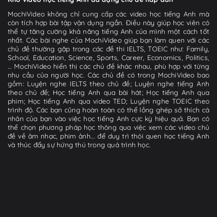
MochiVideo không chỉ cung cấp các video học tiếng Anh mà
còn tích hợp bài tập vận dụng ngắn. Điều này giúp học viên có
thể tự tăng cường khả năng tiếng Anh của mình một cách tốt
nhất. Các bài nghe của MochiVideo giúp bạn làm quen với các
chủ đề thường gặp trong các đề thi IELTS, TOEIC như: Family,
School, Education, Science, Sports, Career, Economics, Politics,
… MochiVideo hiển thị các chủ đề khác nhau, phù hợp với từng
nhu cầu của người học. Các chủ đề có trong MochiVideo bao
gồm: Luyện nghe IELTS theo chủ đề; Luyện nghe tiếng Anh
theo chủ đề; Học tiếng Anh qua bài hát; Học tiếng Anh qua
phim; Học tiếng Anh qua video TED; Luyện nghe TOEIC theo
trình độ. Các bạn cũng hoàn toàn có thể lồng ghép sở thích cá
nhân của bạn vào việc học tiếng Anh cực kỳ hiệu quả. Bạn có
thể chọn phương pháp học thông qua việc xem các video chủ
đề về âm nhạc, phim ảnh... để duy trì thói quen học tiếng Anh
và thúc đẩy sự hứng thú trong quá trình học.