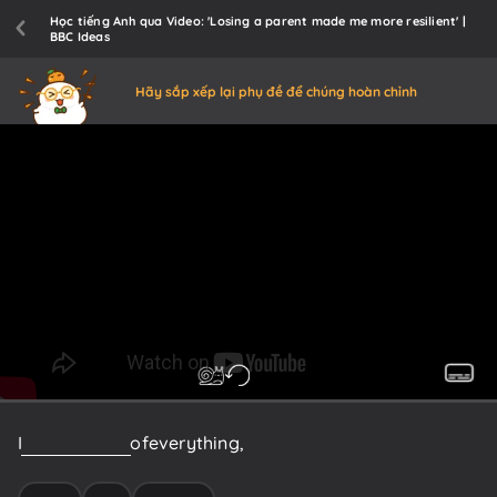
Học tiếng Anh qua Video: 'Losing a parent made me more resilient' |
BBC Ideas
Hãy sắp xếp lại phụ đề để chúng hoàn chỉnh
I
was
so
aware
of
everything,