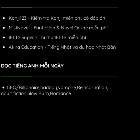
Kanji123 - Kiểm tra Kanji miễn phí, có đáp án
MistNovel - Fanfiction & Novel Online miễn phí
IELTS Super - Thi thử IELTS miễn phí
Akira Education - Tiếng Nhật và du học Nhật Bản
ĐỌC TIẾNG ANH MỖI NGÀY
CEO/Billionaire,
badboy,
vampire,
Reincarnation,
adult fiction,
Slow Burn,
Romance