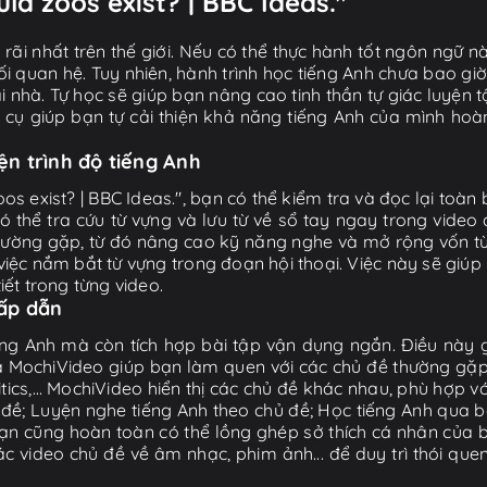
ld zoos exist? | BBC Ideas."
ãi nhất trên thế giới. Nếu có thể thực hành tốt ngôn ngữ nà
i quan hệ. Tuy nhiên, hành trình học tiếng Anh chưa bao gi
ại nhà. Tự học sẽ giúp bạn nâng cao tinh thần tự giác luyện 
g cụ giúp bạn tự cải thiện khả năng tiếng Anh của mình hoà
iện trình độ tiếng Anh
oos exist? | BBC Ideas.", bạn có thể kiểm tra và đọc lại to
ó thể tra cứu từ vựng và lưu từ về sổ tay ngay trong video 
thường gặp, từ đó nâng cao kỹ năng nghe và mở rộng vốn từ
ệc nắm bắt từ vựng trong đoạn hội thoại. Việc này sẽ giúp
iết trong từng video.
hấp dẫn
ng Anh mà còn tích hợp bài tập vận dụng ngắn. Điều này g
 MochiVideo giúp bạn làm quen với các chủ đề thường gặp t
litics,… MochiVideo hiển thị các chủ đề khác nhau, phù hợp v
ề; Luyện nghe tiếng Anh theo chủ đề; Học tiếng Anh qua bà
ạn cũng hoàn toàn có thể lồng ghép sở thích cá nhân của b
video chủ đề về âm nhạc, phim ảnh... để duy trì thói que