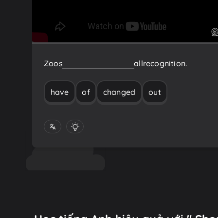
Zoos
have
changed
out
of
all
recognition.
have
of
changed
out