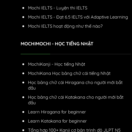
Mochi IELTS - Luyện thi IELTS
Mochi IELTS - Đạt 6.5 IELTS với Adaptive Learning
Mochi IELTS hoạt động như thế nào?
MOCHIMOCHI - HỌC TIẾNG NHẬT
MochiKanji - Học tiếng Nhật
MochiKana Học bảng chữ cái tiếng Nhật
Học bảng chữ cái Hiragana cho người mới bắt
đầu
Học bảng chữ cái Katakana cho người mới bắt
đầu
Learn Hiragana for beginner
Learn Katakana for beginner
Tổng hợp 100+ Kanji cơ bản trình độ JLPT N5