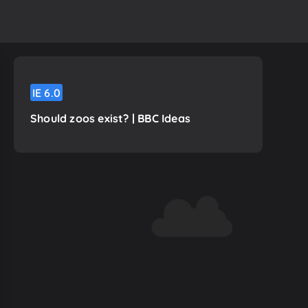
IE
6.0
Should zoos exist? | BBC Ideas