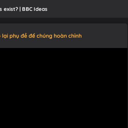
 exist? | BBC Ideas
 lại phụ đề để chúng hoàn chỉnh