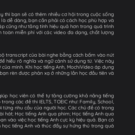
y thì bạn sẽ có thêm nhiều cơ hội trong cuộc sống
ờ là dễ dàng, bạn cần phải có cách học phù hợp và
tập cũng như tăng tính hiệu quả hơn trong quá trình
n toàn miễn phí với các video đa dạng, chất lượng
àn bộ transcript của bài nghe bằng cách bấm vào nút
để hiểu rõ nghĩa và ngữ cảnh sử dụng từ. Việc này
 của mình. Khi học tiếng Anh, MochiVideo áp dụng
 bạn rèn được phản xạ ở những lần học đầu tiên và
iúp học viên có thể tự tăng cường khả năng tiếng
rong các đề thi IELTS, TOEIC như: Family, School,
ới từng nhu cầu của người học. Các chủ đề có trong
i hát; Học tiếng Anh qua phim; Học tiếng Anh qua
ạn vào việc học tiếng Anh cực kỳ hiệu quả. Bạn có
n học tiếng Anh và thúc đẩy sự hứng thú trong quá