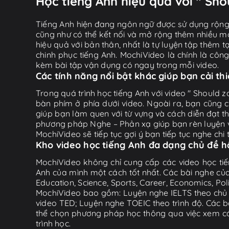
Học tiếng Anh hiệu quả với " Shou
Tiếng Anh hiện đang ngôn ngữ được sử dụng rộng r
cũng như có thể kết nối và mở rộng thêm nhiều mố
hiệu quả với bản thân, nhất là tự luyện tập thêm t
chinh phục tiếng Anh. MochiVideo là chính là côn
kèm bài tập vận dụng có ngay trong mỗi video.
Các tính năng nổi bật khác giúp bạn cải th
Trong quá trình học tiếng Anh với video " Should z
bàn phím ở phía dưới video. Ngoài ra, bạn cũng c
giúp bạn làm quen với từ vựng và cách diễn đạt 
phương pháp Nghe – Phản xạ giúp bạn rèn luyện vi
MochiVideo sẽ tiếp tục gợi ý bạn tiếp tục nghe chi t
Kho video học tiếng Anh đa dạng chủ đề 
MochiVideo không chỉ cung cấp các video học tiế
Anh của mình một cách tốt nhất. Các bài nghe của
Education, Science, Sports, Career, Economics, Po
MochiVideo bao gồm: Luyện nghe IELTS theo chủ đ
video TED; Luyện nghe TOEIC theo trình độ. Các b
thể chọn phương pháp học thông qua việc xem các 
trình học.