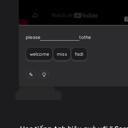
please
welcome
Miss
Fadi
to
the
welcome
miss
fadi