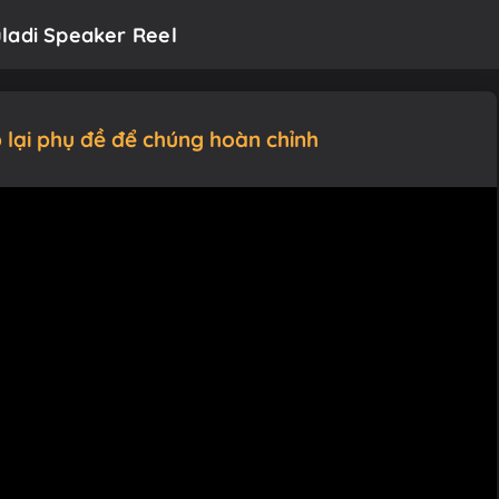
ladi Speaker Reel
 lại phụ đề để chúng hoàn chỉnh