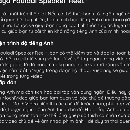
aya Fouladi Speaker Reel."
ãi nhất trên thế giới. Nếu có thể thực hành tốt ngôn ngữ nà
i quan hệ. Tuy nhiên, hành trình học tiếng Anh chưa bao gi
ại nhà. Tự học sẽ giúp bạn nâng cao tinh thần tự giác luyện 
g cụ giúp bạn tự cải thiện khả năng tiếng Anh của mình hoà
iện trình độ tiếng Anh
Fouladi Speaker Reel.", bạn có thể kiểm tra và đọc lại toà
ó thể tra cứu từ vựng và lưu từ về sổ tay ngay trong video 
thường gặp, từ đó nâng cao kỹ năng nghe và mở rộng vốn từ
ệc nắm bắt từ vựng trong đoạn hội thoại. Việc này sẽ giúp
iết trong từng video.
hấp dẫn
ng Anh mà còn tích hợp bài tập vận dụng ngắn. Điều này g
 MochiVideo giúp bạn làm quen với các chủ đề thường gặp t
litics,… MochiVideo hiển thị các chủ đề khác nhau, phù hợp v
ề; Luyện nghe tiếng Anh theo chủ đề; Học tiếng Anh qua bà
ạn cũng hoàn toàn có thể lồng ghép sở thích cá nhân của b
video chủ đề về âm nhạc, phim ảnh... để duy trì thói que