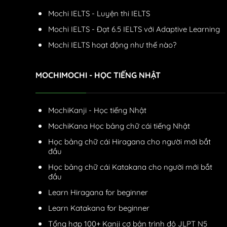
Mochi IELTS - Luyện thi IELTS
Mochi IELTS - Đạt 6.5 IELTS với Adaptive Learning
Mochi IELTS hoạt động như thế nào?
MOCHIMOCHI - HỌC TIẾNG NHẬT
MochiKanji - Học tiếng Nhật
MochiKana Học bảng chữ cái tiếng Nhật
Học bảng chữ cái Hiragana cho người mới bắt
đầu
Học bảng chữ cái Katakana cho người mới bắt
đầu
Learn Hiragana for beginner
Learn Katakana for beginner
Tổng hợp 100+ Kanji cơ bản trình độ JLPT N5