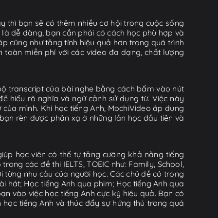
y thì bạn sẽ có thêm nhiều cơ hội trong cuộc sống
ờ là dễ dàng, bạn cần phải có cách học phù hợp và
tập cũng như tăng tính hiệu quả hơn trong quá trình
n toàn miễn phí với các video đa dạng, chất lượng
n bộ transcript của bài nghe bằng cách bấm vào nút
để hiểu rõ nghĩa và ngữ cảnh sử dụng từ. Việc này
 của mình. Khi học tiếng Anh, MochiVideo áp dụng
 bạn rèn được phản xạ ở những lần học đầu tiên và
iúp học viên có thể tự tăng cường khả năng tiếng
rong các đề thi IELTS, TOEIC như: Family, School,
ới từng nhu cầu của người học. Các chủ đề có trong
i hát; Học tiếng Anh qua phim; Học tiếng Anh qua
ạn vào việc học tiếng Anh cực kỳ hiệu quả. Bạn có
n học tiếng Anh và thúc đẩy sự hứng thú trong quá