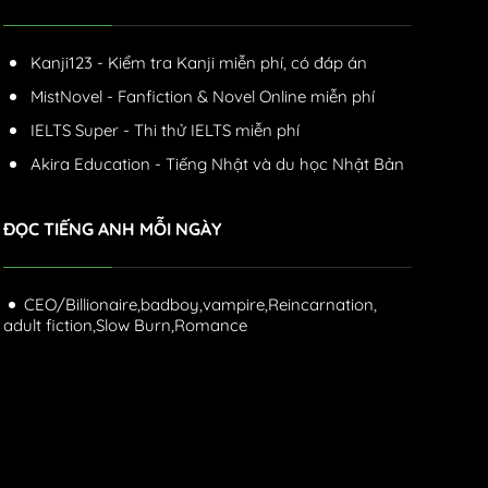
Kanji123 - Kiểm tra Kanji miễn phí, có đáp án
MistNovel - Fanfiction & Novel Online miễn phí
IELTS Super - Thi thử IELTS miễn phí
Akira Education - Tiếng Nhật và du học Nhật Bản
ĐỌC TIẾNG ANH MỖI NGÀY
CEO/Billionaire,
badboy,
vampire,
Reincarnation,
adult fiction,
Slow Burn,
Romance