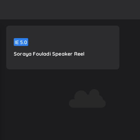
IE
5.0
Soraya Fouladi Speaker Reel