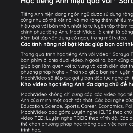
Học tiếng Anh hiệu quả với " Sor
Tiếng Anh hiện đang ngôn ngữ được sử dụng rộng r
cũng như có thể kết nối và mở rộng thêm nhiều mố
hiệu quả với bản thân, nhất là tự luyện tập thêm t
chinh phục tiếng Anh. MochiVideo là chính là côn
kèm bài tập vận dụng có ngay trong mỗi video.
Các tính năng nổi bật khác giúp bạn cải th
Trong quá trình học tiếng Anh với video " Soraya 
bàn phím ở phía dưới video. Ngoài ra, bạn cũng c
giúp bạn làm quen với từ vựng và cách diễn đạt 
phương pháp Nghe – Phản xạ giúp bạn rèn luyện vi
MochiVideo sẽ tiếp tục gợi ý bạn tiếp tục nghe chi t
Kho video học tiếng Anh đa dạng chủ đề 
MochiVideo không chỉ cung cấp các video học tiế
Anh của mình một cách tốt nhất. Các bài nghe của
Education, Science, Sports, Career, Economics, Po
MochiVideo bao gồm: Luyện nghe IELTS theo chủ đ
video TED; Luyện nghe TOEIC theo trình độ. Các b
thể chọn phương pháp học thông qua việc xem các 
trình học.