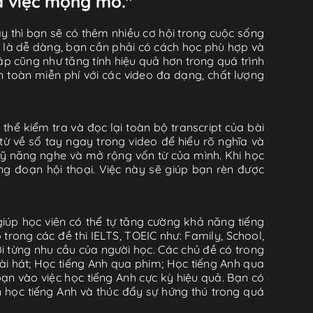
ủa việc mộng mơ."
y thì bạn sẽ có thêm nhiều cơ hội trong cuộc sống
ờ là dễ dàng, bạn cần phải có cách học phù hợp và
tập cũng như tăng tính hiệu quả hơn trong quá trình
n toàn miễn phí với các video đa dạng, chất lượng
thể kiểm tra và đọc lại toàn bộ transcript của bài
từ về sổ tay ngay trong video để hiểu rõ nghĩa và
kỹ năng nghe và mở rộng vốn từ của mình. Khi học
g đoạn hội thoại. Việc này sẽ giúp bạn rèn được
iúp học viên có thể tự tăng cường khả năng tiếng
rong các đề thi IELTS, TOEIC như: Family, School,
ới từng nhu cầu của người học. Các chủ đề có trong
i hát; Học tiếng Anh qua phim; Học tiếng Anh qua
ạn vào việc học tiếng Anh cực kỳ hiệu quả. Bạn có
n học tiếng Anh và thúc đẩy sự hứng thú trong quá