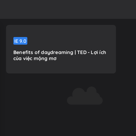
IE
9.0
Benefits of daydreaming | TED - Lợi ích
của việc mộng mơ