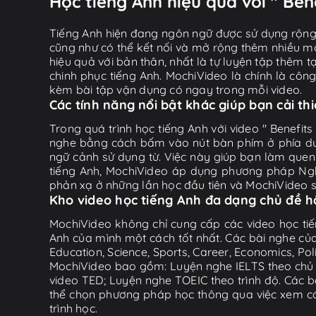
Học tiếng Anh hiệu quả với " Ben
Tiếng Anh hiện đang ngôn ngữ được sử dụng rộng r
cũng như có thể kết nối và mở rộng thêm nhiều mố
hiệu quả với bản thân, nhất là tự luyện tập thêm t
chinh phục tiếng Anh. MochiVideo là chính là côn
kèm bài tập vận dụng có ngay trong mỗi video.
Các tính năng nổi bật khác giúp bạn cải th
Trong quá trình học tiếng Anh với video " Benefit
nghe bằng cách bấm vào nút bàn phím ở phía dưới 
ngữ cảnh sử dụng từ. Việc này giúp bạn làm quen
tiếng Anh, MochiVideo áp dụng phương pháp Nghe
phản xạ ở những lần học đầu tiên và MochiVideo sẽ t
Kho video học tiếng Anh đa dạng chủ đề 
MochiVideo không chỉ cung cấp các video học tiế
Anh của mình một cách tốt nhất. Các bài nghe của
Education, Science, Sports, Career, Economics, Po
MochiVideo bao gồm: Luyện nghe IELTS theo chủ đ
video TED; Luyện nghe TOEIC theo trình độ. Các b
thể chọn phương pháp học thông qua việc xem các 
trình học.