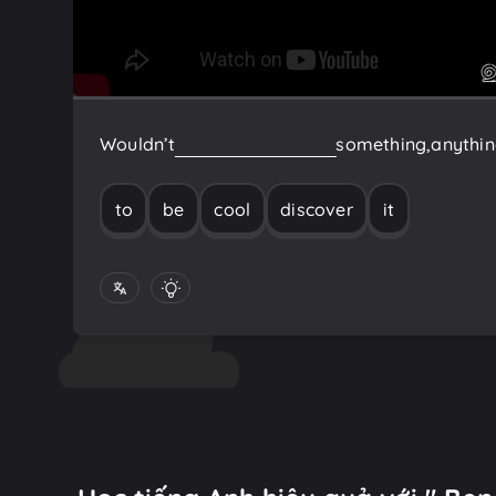
Wouldn’t
it
be
cool
to
discover
something,
anythin
to
be
cool
discover
it