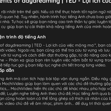
efits of daydreaming | TED - Lợi ích c
ãi nhất trên thế giới. Nếu có thể thực hành tốt ngôn ngữ nà
i quan hệ. Tuy nhiên, hành trình học tiếng Anh chưa bao gi
ại nhà. Tự học sẽ giúp bạn nâng cao tinh thần tự giác luyện 
g cụ giúp bạn tự cải thiện khả năng tiếng Anh của mình hoà
iện trình độ tiếng Anh
s of daydreaming | TED - Lợi ích của việc mộng mơ.", bạn có 
video. Ngoài ra, bạn cũng có thể tra cứu từ vựng và lưu 
 với từ vựng và cách diễn đạt thường gặp, từ đó nâng cao 
 – Phản xạ giúp bạn rèn luyện việc nắm bắt từ vựng tron
iếp tục gợi ý bạn tiếp tục nghe chi tiết trong từng video.
hấp dẫn
ng Anh mà còn tích hợp bài tập vận dụng ngắn. Điều này g
 MochiVideo giúp bạn làm quen với các chủ đề thường gặp t
litics,… MochiVideo hiển thị các chủ đề khác nhau, phù hợp v
ề; Luyện nghe tiếng Anh theo chủ đề; Học tiếng Anh qua bà
ạn cũng hoàn toàn có thể lồng ghép sở thích cá nhân của b
video chủ đề về âm nhạc, phim ảnh... để duy trì thói que