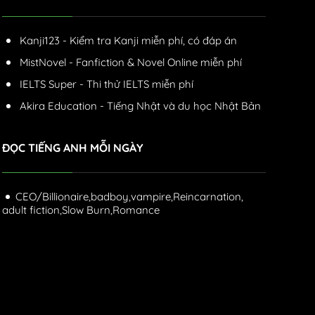
Kanji123 - Kiểm tra Kanji miễn phí, có đáp án
MistNovel - Fanfiction & Novel Online miễn phí
IELTS Super - Thi thử IELTS miễn phí
Akira Education - Tiếng Nhật và du học Nhật Bản
ĐỌC TIẾNG ANH MỖI NGÀY
CEO/Billionaire,
badboy,
vampire,
Reincarnation,
adult fiction,
Slow Burn,
Romance