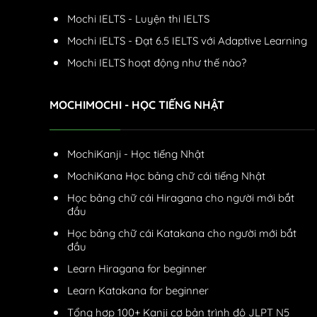
Mochi IELTS - Luyện thi IELTS
Mochi IELTS - Đạt 6.5 IELTS với Adaptive Learning
Mochi IELTS hoạt động như thế nào?
MOCHIMOCHI - HỌC TIẾNG NHẬT
MochiKanji - Học tiếng Nhật
MochiKana Học bảng chữ cái tiếng Nhật
Học bảng chữ cái Hiragana cho người mới bắt
đầu
Học bảng chữ cái Katakana cho người mới bắt
đầu
Learn Hiragana for beginner
Learn Katakana for beginner
Tổng hợp 100+ Kanji cơ bản trình độ JLPT N5