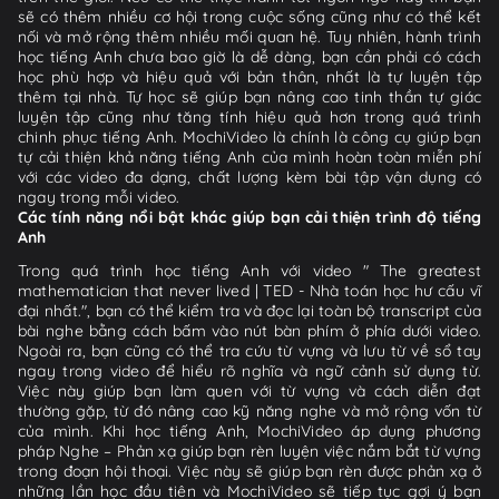
sẽ có thêm nhiều cơ hội trong cuộc sống cũng như có thể kết
nối và mở rộng thêm nhiều mối quan hệ. Tuy nhiên, hành trình
học tiếng Anh chưa bao giờ là dễ dàng, bạn cần phải có cách
học phù hợp và hiệu quả với bản thân, nhất là tự luyện tập
thêm tại nhà. Tự học sẽ giúp bạn nâng cao tinh thần tự giác
luyện tập cũng như tăng tính hiệu quả hơn trong quá trình
chinh phục tiếng Anh. MochiVideo là chính là công cụ giúp bạn
tự cải thiện khả năng tiếng Anh của mình hoàn toàn miễn phí
với các video đa dạng, chất lượng kèm bài tập vận dụng có
ngay trong mỗi video.
Các tính năng nổi bật khác giúp bạn cải thiện trình độ tiếng
Anh
Trong quá trình học tiếng Anh với video " The greatest
mathematician that never lived | TED - Nhà toán học hư cấu vĩ
đại nhất.", bạn có thể kiểm tra và đọc lại toàn bộ transcript của
bài nghe bằng cách bấm vào nút bàn phím ở phía dưới video.
Ngoài ra, bạn cũng có thể tra cứu từ vựng và lưu từ về sổ tay
ngay trong video để hiểu rõ nghĩa và ngữ cảnh sử dụng từ.
Việc này giúp bạn làm quen với từ vựng và cách diễn đạt
thường gặp, từ đó nâng cao kỹ năng nghe và mở rộng vốn từ
của mình. Khi học tiếng Anh, MochiVideo áp dụng phương
pháp Nghe – Phản xạ giúp bạn rèn luyện việc nắm bắt từ vựng
trong đoạn hội thoại. Việc này sẽ giúp bạn rèn được phản xạ ở
những lần học đầu tiên và MochiVideo sẽ tiếp tục gợi ý bạn