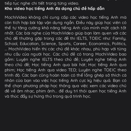
tiếp tục nghe chi tiết trong từng video.
Kho video học tiếng Anh đa dạng chủ đề hấp dẫn
MochiVideo không chỉ cung cấp các video học tiếng Anh mà
còn tích hợp bài tập vận dụng ngắn. Điều này giúp học viên có
thể tự tăng cường khả năng tiếng Anh của mình một cách tốt
nhất. Các bài nghe của MochiVideo giúp bạn làm quen với các
chủ đề thường gặp trong các đề thi IELTS, TOEIC như: Family,
School, Education, Science, Sports, Career, Economics, Politics,
… MochiVideo hiển thị các chủ đề khác nhau, phù hợp với từng
nhu cầu của người học. Các chủ đề có trong MochiVideo bao
gồm: Luyện nghe IELTS theo chủ đề; Luyện nghe tiếng Anh
theo chủ đề; Học tiếng Anh qua bài hát; Học tiếng Anh qua
phim; Học tiếng Anh qua video TED; Luyện nghe TOEIC theo
trình độ. Các bạn cũng hoàn toàn có thể lồng ghép sở thích cá
nhân của bạn vào việc học tiếng Anh cực kỳ hiệu quả. Bạn có
thể chọn phương pháp học thông qua việc xem các video chủ
đề về âm nhạc, phim ảnh... để duy trì thói quen học tiếng Anh
và thúc đẩy sự hứng thú trong quá trình học.