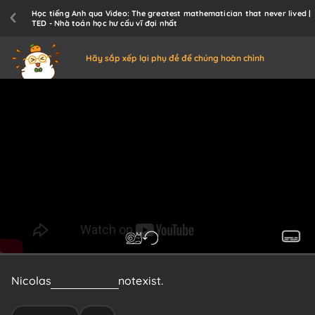
Học tiếng Anh qua Video: The greatest mathematician that never lived |
TED - Nhà toán học hư cấu vĩ đại nhất
Hãy sắp xếp lại phụ đề để chúng hoàn chỉnh
Nicolas
Bourbaki
did
not
exist.