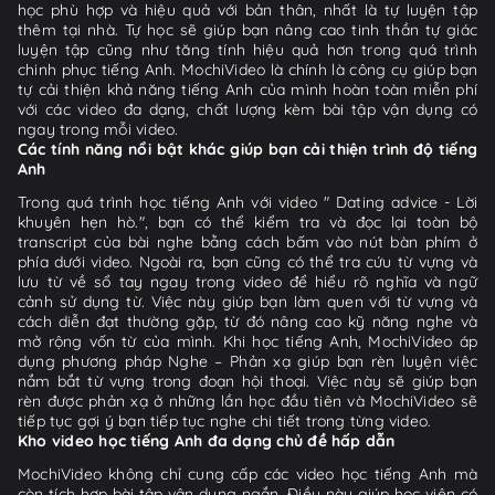
học phù hợp và hiệu quả với bản thân, nhất là tự luyện tập
thêm tại nhà. Tự học sẽ giúp bạn nâng cao tinh thần tự giác
luyện tập cũng như tăng tính hiệu quả hơn trong quá trình
chinh phục tiếng Anh. MochiVideo là chính là công cụ giúp bạn
tự cải thiện khả năng tiếng Anh của mình hoàn toàn miễn phí
với các video đa dạng, chất lượng kèm bài tập vận dụng có
ngay trong mỗi video.
Các tính năng nổi bật khác giúp bạn cải thiện trình độ tiếng
Anh
Trong quá trình học tiếng Anh với video " Dating advice - Lời
khuyên hẹn hò.", bạn có thể kiểm tra và đọc lại toàn bộ
transcript của bài nghe bằng cách bấm vào nút bàn phím ở
phía dưới video. Ngoài ra, bạn cũng có thể tra cứu từ vựng và
lưu từ về sổ tay ngay trong video để hiểu rõ nghĩa và ngữ
cảnh sử dụng từ. Việc này giúp bạn làm quen với từ vựng và
cách diễn đạt thường gặp, từ đó nâng cao kỹ năng nghe và
mở rộng vốn từ của mình. Khi học tiếng Anh, MochiVideo áp
dụng phương pháp Nghe – Phản xạ giúp bạn rèn luyện việc
nắm bắt từ vựng trong đoạn hội thoại. Việc này sẽ giúp bạn
rèn được phản xạ ở những lần học đầu tiên và MochiVideo sẽ
tiếp tục gợi ý bạn tiếp tục nghe chi tiết trong từng video.
Kho video học tiếng Anh đa dạng chủ đề hấp dẫn
MochiVideo không chỉ cung cấp các video học tiếng Anh mà
còn tích hợp bài tập vận dụng ngắn. Điều này giúp học viên có