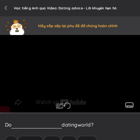
Học tiếng Anh qua Video: Dating advice - Lời khuyên hẹn hò
Hãy sắp xếp lại phụ đề để chúng hoàn chỉnh
Do
you
have
trouble
in
the
dating
world?