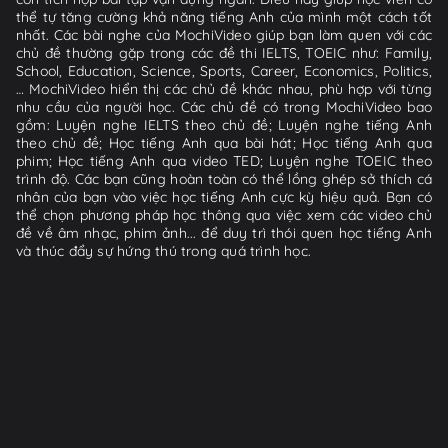
thể tự tăng cường khả năng tiếng Anh của mình một cách tốt
nhất. Các bài nghe của MochiVideo giúp bạn làm quen với các
chủ đề thường gặp trong các đề thi IELTS, TOEIC như: Family,
School, Education, Science, Sports, Career, Economics, Politics,
… MochiVideo hiển thị các chủ đề khác nhau, phù hợp với từng
nhu cầu của người học. Các chủ đề có trong MochiVideo bao
gồm: Luyện nghe IELTS theo chủ đề; Luyện nghe tiếng Anh
theo chủ đề; Học tiếng Anh qua bài hát; Học tiếng Anh qua
phim; Học tiếng Anh qua video TED; Luyện nghe TOEIC theo
trình độ. Các bạn cũng hoàn toàn có thể lồng ghép sở thích cá
nhân của bạn vào việc học tiếng Anh cực kỳ hiệu quả. Bạn có
thể chọn phương pháp học thông qua việc xem các video chủ
đề về âm nhạc, phim ảnh... để duy trì thói quen học tiếng Anh
và thúc đẩy sự hứng thú trong quá trình học.