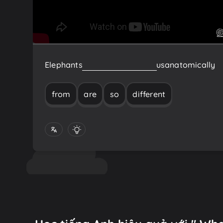
Elephants
are
so
different
from
us
anatomically
from
are
so
different