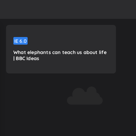
IE
6.0
What elephants can teach us about life
| BBC Ideas