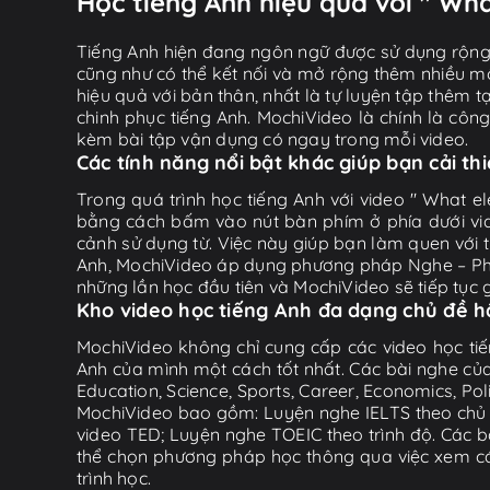
Học tiếng Anh hiệu quả với " Wha
Tiếng Anh hiện đang ngôn ngữ được sử dụng rộng r
cũng như có thể kết nối và mở rộng thêm nhiều mố
hiệu quả với bản thân, nhất là tự luyện tập thêm t
chinh phục tiếng Anh. MochiVideo là chính là côn
kèm bài tập vận dụng có ngay trong mỗi video.
Các tính năng nổi bật khác giúp bạn cải th
Trong quá trình học tiếng Anh với video " What el
bằng cách bấm vào nút bàn phím ở phía dưới vide
cảnh sử dụng từ. Việc này giúp bạn làm quen với 
Anh, MochiVideo áp dụng phương pháp Nghe – Phản
những lần học đầu tiên và MochiVideo sẽ tiếp tục gợ
Kho video học tiếng Anh đa dạng chủ đề 
MochiVideo không chỉ cung cấp các video học tiế
Anh của mình một cách tốt nhất. Các bài nghe của
Education, Science, Sports, Career, Economics, Po
MochiVideo bao gồm: Luyện nghe IELTS theo chủ đ
video TED; Luyện nghe TOEIC theo trình độ. Các b
thể chọn phương pháp học thông qua việc xem các 
trình học.