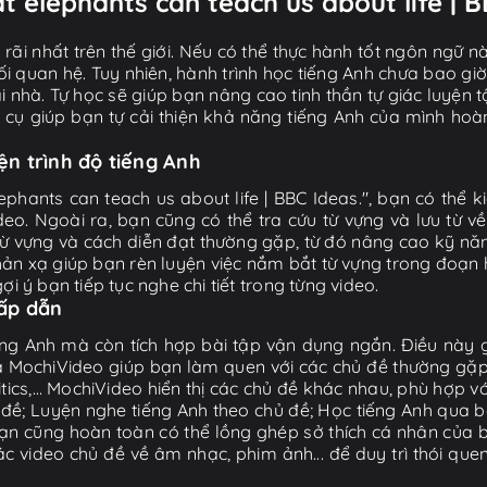
t elephants can teach us about life | B
ãi nhất trên thế giới. Nếu có thể thực hành tốt ngôn ngữ nà
i quan hệ. Tuy nhiên, hành trình học tiếng Anh chưa bao gi
ại nhà. Tự học sẽ giúp bạn nâng cao tinh thần tự giác luyện 
g cụ giúp bạn tự cải thiện khả năng tiếng Anh của mình hoà
iện trình độ tiếng Anh
ephants can teach us about life | BBC Ideas.", bạn có thể k
o. Ngoài ra, bạn cũng có thể tra cứu từ vựng và lưu từ về
từ vựng và cách diễn đạt thường gặp, từ đó nâng cao kỹ nă
 xạ giúp bạn rèn luyện việc nắm bắt từ vựng trong đoạn hộ
i ý bạn tiếp tục nghe chi tiết trong từng video.
hấp dẫn
ng Anh mà còn tích hợp bài tập vận dụng ngắn. Điều này g
 MochiVideo giúp bạn làm quen với các chủ đề thường gặp t
litics,… MochiVideo hiển thị các chủ đề khác nhau, phù hợp v
ề; Luyện nghe tiếng Anh theo chủ đề; Học tiếng Anh qua bà
ạn cũng hoàn toàn có thể lồng ghép sở thích cá nhân của b
video chủ đề về âm nhạc, phim ảnh... để duy trì thói que