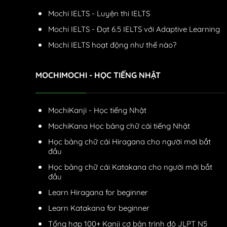
Mochi IELTS - Luyện thi IELTS
Mochi IELTS - Đạt 6.5 IELTS với Adaptive Learning
Mochi IELTS hoạt động như thế nào?
MOCHIMOCHI - HỌC TIẾNG NHẬT
MochiKanji - Học tiếng Nhật
MochiKana Học bảng chữ cái tiếng Nhật
Học bảng chữ cái Hiragana cho người mới bắt
đầu
Học bảng chữ cái Katakana cho người mới bắt
đầu
Learn Hiragana for beginner
Learn Katakana for beginner
Tổng hợp 100+ Kanji cơ bản trình độ JLPT N5