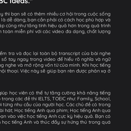
BC Ideas."
y thì bạn sẽ có thêm nhiều cơ hội trong cuộc sống
ờ là dễ dàng, bạn cần phải có cách học phù hợp và
tập cũng như tăng tính hiệu quả hơn trong quá trình
n toàn miễn phí với các video đa dạng, chất lượng
iểm tra và đọc lại toàn bộ transcript của bài nghe
 sổ tay ngay trong video để hiểu rõ nghĩa và ngữ
ng nghe và mở rộng vốn từ của mình. Khi học tiếng
i thoại. Việc này sẽ giúp bạn rèn được phản xạ ở
iúp học viên có thể tự tăng cường khả năng tiếng
rong các đề thi IELTS, TOEIC như: Family, School,
ới từng nhu cầu của người học. Các chủ đề có trong
i hát; Học tiếng Anh qua phim; Học tiếng Anh qua
ạn vào việc học tiếng Anh cực kỳ hiệu quả. Bạn có
n học tiếng Anh và thúc đẩy sự hứng thú trong quá