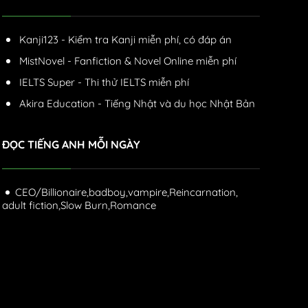
Kanji123 - Kiểm tra Kanji miễn phí, có đáp án
MistNovel - Fanfiction & Novel Online miễn phí
IELTS Super - Thi thử IELTS miễn phí
Akira Education - Tiếng Nhật và du học Nhật Bản
ĐỌC TIẾNG ANH MỖI NGÀY
CEO/Billionaire,
badboy,
vampire,
Reincarnation,
adult fiction,
Slow Burn,
Romance