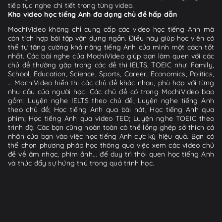
tiếp tục nghe chi tiết trong từng video.
Kho video học tiếng Anh đa dạng chủ đề hấp dẫn
MochiVideo không chỉ cung cấp các video học tiếng Anh mà
còn tích hợp bài tập vận dụng ngắn. Điều này giúp học viên có
thể tự tăng cường khả năng tiếng Anh của mình một cách tốt
nhất. Các bài nghe của MochiVideo giúp bạn làm quen với các
chủ đề thường gặp trong các đề thi IELTS, TOEIC như: Family,
School, Education, Science, Sports, Career, Economics, Politics,
… MochiVideo hiển thị các chủ đề khác nhau, phù hợp với từng
nhu cầu của người học. Các chủ đề có trong MochiVideo bao
gồm: Luyện nghe IELTS theo chủ đề; Luyện nghe tiếng Anh
theo chủ đề; Học tiếng Anh qua bài hát; Học tiếng Anh qua
phim; Học tiếng Anh qua video TED; Luyện nghe TOEIC theo
trình độ. Các bạn cũng hoàn toàn có thể lồng ghép sở thích cá
nhân của bạn vào việc học tiếng Anh cực kỳ hiệu quả. Bạn có
thể chọn phương pháp học thông qua việc xem các video chủ
đề về âm nhạc, phim ảnh... để duy trì thói quen học tiếng Anh
và thúc đẩy sự hứng thú trong quá trình học.