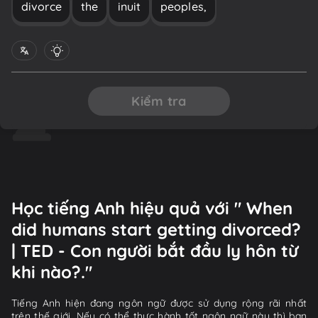
divorce
the
inuit
peoples,
Kiểm tra
Học tiếng Anh hiệu quả với " When
did humans start getting divorced?
| TED - Con người bắt đầu ly hôn từ
khi nào?."
Tiếng Anh hiện đang ngôn ngữ được sử dụng rộng rãi nhất
trên thế giới. Nếu có thể thực hành tốt ngôn ngữ này thì bạn