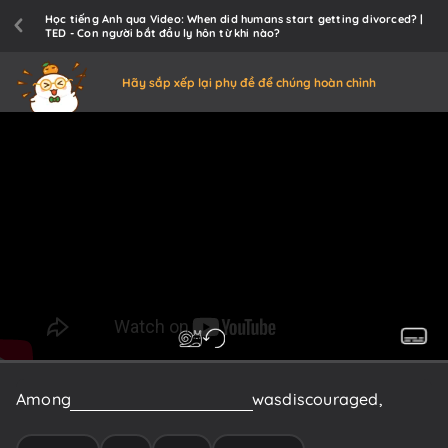
Học tiếng Anh qua Video: When did humans start getting divorced? |
TED - Con người bắt đầu ly hôn từ khi nào?
Hãy sắp xếp lại phụ đề để chúng hoàn chỉnh
Among
the
Inuit
peoples,
divorce
was
discouraged,