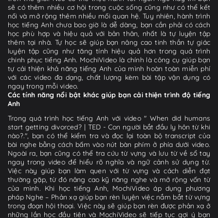
sẽ có thêm nhiều cơ hội trong cuộc sống cũng như có thể kết
nối và mở rộng thêm nhiều mối quan hệ. Tuy nhiên, hành trình
học tiếng Anh chưa bao giờ là dễ dàng, bạn cần phải có cách
học phù hợp và hiệu quả với bản thân, nhất là tự luyện tập
thêm tại nhà. Tự học sẽ giúp bạn nâng cao tinh thần tự giác
luyện tập cũng như tăng tính hiệu quả hơn trong quá trình
chinh phục tiếng Anh. MochiVideo là chính là công cụ giúp bạn
tự cải thiện khả năng tiếng Anh của mình hoàn toàn miễn phí
với các video đa dạng, chất lượng kèm bài tập vận dụng có
ngay trong mỗi video.
Các tính năng nổi bật khác giúp bạn cải thiện trình độ tiếng
Anh
Trong quá trình học tiếng Anh với video " When did humans
start getting divorced? | TED - Con người bắt đầu ly hôn từ khi
nào?.", bạn có thể kiểm tra và đọc lại toàn bộ transcript của
bài nghe bằng cách bấm vào nút bàn phím ở phía dưới video.
Ngoài ra, bạn cũng có thể tra cứu từ vựng và lưu từ về sổ tay
ngay trong video để hiểu rõ nghĩa và ngữ cảnh sử dụng từ.
Việc này giúp bạn làm quen với từ vựng và cách diễn đạt
thường gặp, từ đó nâng cao kỹ năng nghe và mở rộng vốn từ
của mình. Khi học tiếng Anh, MochiVideo áp dụng phương
pháp Nghe – Phản xạ giúp bạn rèn luyện việc nắm bắt từ vựng
trong đoạn hội thoại. Việc này sẽ giúp bạn rèn được phản xạ ở
những lần học đầu tiên và MochiVideo sẽ tiếp tục gợi ý bạn