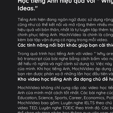
Học tiếng Anh hiệu quả với " Wh
Ideas."
Tiếng Anh hiện đang ngôn ngữ được sử dụng rộng r
cũng như có thể kết nối và mở rộng thêm nhiều mố
hiệu quả với bản thân, nhất là tự luyện tập thêm t
chinh phục tiếng Anh. MochiVideo là chính là côn
kèm bài tập vận dụng có ngay trong mỗi video.
Các tính năng nổi bật khác giúp bạn cải th
Trong quá trình học tiếng Anh với video " Why ar
bộ transcript của bài nghe bằng cách bấm vào nút
để hiểu rõ nghĩa và ngữ cảnh sử dụng từ. Việc nà
của mình. Khi học tiếng Anh, MochiVideo áp dụng 
bạn rèn được phản xạ ở những lần học đầu tiên và M
Kho video học tiếng Anh đa dạng chủ đề 
MochiVideo không chỉ cung cấp các video học tiế
Anh của mình một cách tốt nhất. Các bài nghe của
Education, Science, Sports, Career, Economics, Po
MochiVideo bao gồm: Luyện nghe IELTS theo chủ đ
video TED; Luyện nghe TOEIC theo trình độ. Các b
thể chọn phương pháp học thông qua việc xem các 