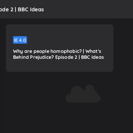
ode 2 | BBC Ideas
IE
4.0
Why are people homophobic? | What's
Behind Prejudice? Episode 2 | BBC Ideas