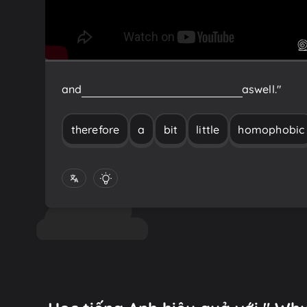
and
therefore
a
little
bit
homophobic
as
well."
therefore
a
bit
little
homophobic