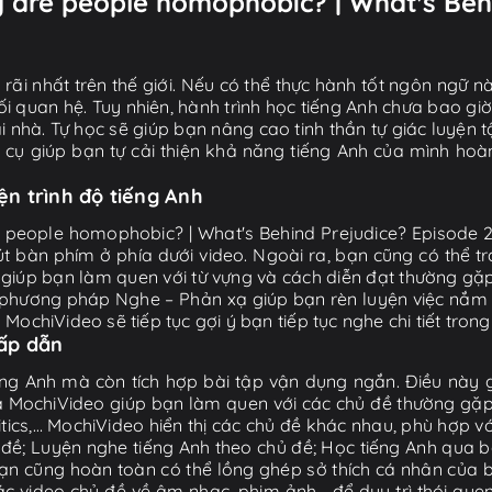
y are people homophobic? | What's Behi
ãi nhất trên thế giới. Nếu có thể thực hành tốt ngôn ngữ nà
i quan hệ. Tuy nhiên, hành trình học tiếng Anh chưa bao gi
ại nhà. Tự học sẽ giúp bạn nâng cao tinh thần tự giác luyện 
g cụ giúp bạn tự cải thiện khả năng tiếng Anh của mình hoà
iện trình độ tiếng Anh
e people homophobic? | What's Behind Prejudice? Episode 2 |
 bàn phím ở phía dưới video. Ngoài ra, bạn cũng có thể tra
y giúp bạn làm quen với từ vựng và cách diễn đạt thường g
phương pháp Nghe – Phản xạ giúp bạn rèn luyện việc nắm b
ochiVideo sẽ tiếp tục gợi ý bạn tiếp tục nghe chi tiết trong
hấp dẫn
ng Anh mà còn tích hợp bài tập vận dụng ngắn. Điều này g
 MochiVideo giúp bạn làm quen với các chủ đề thường gặp t
litics,… MochiVideo hiển thị các chủ đề khác nhau, phù hợp v
ề; Luyện nghe tiếng Anh theo chủ đề; Học tiếng Anh qua bà
ạn cũng hoàn toàn có thể lồng ghép sở thích cá nhân của b
video chủ đề về âm nhạc, phim ảnh... để duy trì thói que