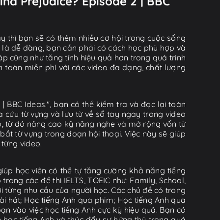
nd Prejudice? Episode 2 | BBC
y thì bạn sẽ có thêm nhiều cơ hội trong cuộc sống
ờ là dễ dàng, bạn cần phải có cách học phù hợp và
tập cũng như tăng tính hiệu quả hơn trong quá trình
n toàn miễn phí với các video đa dạng, chất lượng
 BBC Ideas.", bạn có thể kiểm tra và đọc lại toàn
 cứu từ vựng và lưu từ về sổ tay ngay trong video
ặp, từ đó nâng cao kỹ năng nghe và mở rộng vốn từ
ắt từ vựng trong đoạn hội thoại. Việc này sẽ giúp
 từng video.
iúp học viên có thể tự tăng cường khả năng tiếng
rong các đề thi IELTS, TOEIC như: Family, School,
ới từng nhu cầu của người học. Các chủ đề có trong
i hát; Học tiếng Anh qua phim; Học tiếng Anh qua
ạn vào việc học tiếng Anh cực kỳ hiệu quả. Bạn có
n học tiếng Anh và thúc đẩy sự hứng thú trong quá