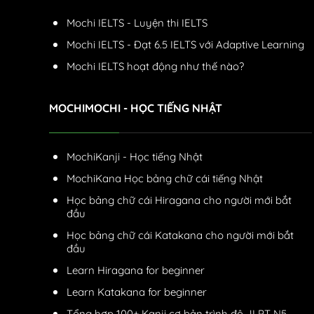
Mochi IELTS - Luyện thi IELTS
Mochi IELTS - Đạt 6.5 IELTS với Adaptive Learning
Mochi IELTS hoạt động như thế nào?
MOCHIMOCHI - HỌC TIẾNG NHẬT
MochiKanji - Học tiếng Nhật
MochiKana Học bảng chữ cái tiếng Nhật
Học bảng chữ cái Hiragana cho người mới bắt
đầu
Học bảng chữ cái Katakana cho người mới bắt
đầu
Learn Hiragana for beginner
Learn Katakana for beginner
Tổng hợp 100+ Kanji cơ bản trình độ JLPT N5