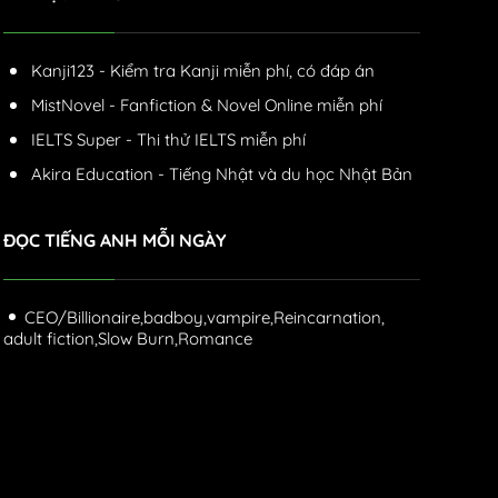
Kanji123 - Kiểm tra Kanji miễn phí, có đáp án
MistNovel - Fanfiction & Novel Online miễn phí
IELTS Super - Thi thử IELTS miễn phí
Akira Education - Tiếng Nhật và du học Nhật Bản
ĐỌC TIẾNG ANH MỖI NGÀY
CEO/Billionaire,
badboy,
vampire,
Reincarnation,
adult fiction,
Slow Burn,
Romance