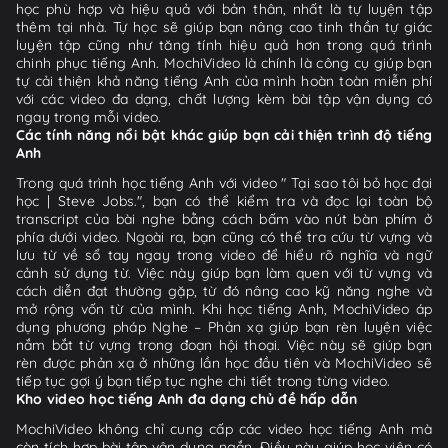
học phù hợp và hiệu quả với bản thân, nhất là tự luyện tập
thêm tại nhà. Tự học sẽ giúp bạn nâng cao tinh thần tự giác
luyện tập cũng như tăng tính hiệu quả hơn trong quá trình
chinh phục tiếng Anh. MochiVideo là chính là công cụ giúp bạn
tự cải thiện khả năng tiếng Anh của mình hoàn toàn miễn phí
với các video đa dạng, chất lượng kèm bài tập vận dụng có
ngay trong mỗi video.
Các tính năng nổi bật khác giúp bạn cải thiện trình độ tiếng
Anh
Trong quá trình học tiếng Anh với video " Tại sao tôi bỏ học đại
học | Steve Jobs.", bạn có thể kiểm tra và đọc lại toàn bộ
transcript của bài nghe bằng cách bấm vào nút bàn phím ở
phía dưới video. Ngoài ra, bạn cũng có thể tra cứu từ vựng và
lưu từ về sổ tay ngay trong video để hiểu rõ nghĩa và ngữ
cảnh sử dụng từ. Việc này giúp bạn làm quen với từ vựng và
cách diễn đạt thường gặp, từ đó nâng cao kỹ năng nghe và
mở rộng vốn từ của mình. Khi học tiếng Anh, MochiVideo áp
dụng phương pháp Nghe – Phản xạ giúp bạn rèn luyện việc
nắm bắt từ vựng trong đoạn hội thoại. Việc này sẽ giúp bạn
rèn được phản xạ ở những lần học đầu tiên và MochiVideo sẽ
tiếp tục gợi ý bạn tiếp tục nghe chi tiết trong từng video.
Kho video học tiếng Anh đa dạng chủ đề hấp dẫn
MochiVideo không chỉ cung cấp các video học tiếng Anh mà
còn tích hợp bài tập vận dụng ngắn. Điều này giúp học viên có