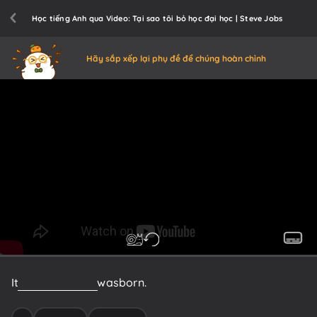
Học tiếng Anh qua Video: Tại sao tôi bỏ học đại học | Steve Jobs
Hãy sắp xếp lại phụ đề để chúng hoàn chỉnh
It
started
before
I
was
born.