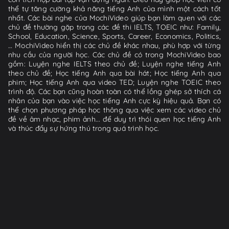
thể tự tăng cường khả năng tiếng Anh của mình một cách tốt
nhất. Các bài nghe của MochiVideo giúp bạn làm quen với các
chủ đề thường gặp trong các đề thi IELTS, TOEIC như: Family,
School, Education, Science, Sports, Career, Economics, Politics,
… MochiVideo hiển thị các chủ đề khác nhau, phù hợp với từng
nhu cầu của người học. Các chủ đề có trong MochiVideo bao
gồm: Luyện nghe IELTS theo chủ đề; Luyện nghe tiếng Anh
theo chủ đề; Học tiếng Anh qua bài hát; Học tiếng Anh qua
phim; Học tiếng Anh qua video TED; Luyện nghe TOEIC theo
trình độ. Các bạn cũng hoàn toàn có thể lồng ghép sở thích cá
nhân của bạn vào việc học tiếng Anh cực kỳ hiệu quả. Bạn có
thể chọn phương pháp học thông qua việc xem các video chủ
đề về âm nhạc, phim ảnh... để duy trì thói quen học tiếng Anh
và thúc đẩy sự hứng thú trong quá trình học.