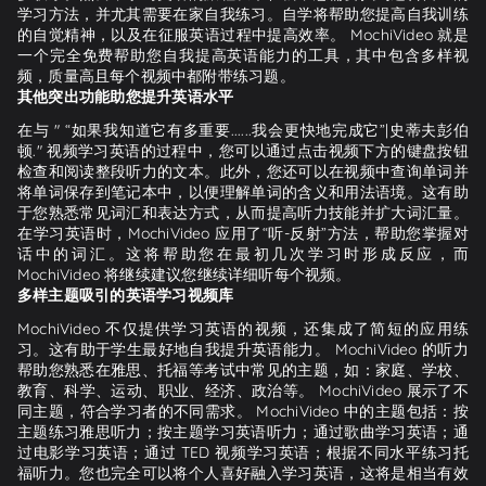
学习方法，并尤其需要在家自我练习。自学将帮助您提高自我训练
的自觉精神，以及在征服英语过程中提高效率。 MochiVideo 就是
一个完全免费帮助您自我提高英语能力的工具，其中包含多样视
频，质量高且每个视频中都附带练习题。
其他突出功能助您提升英语水平
在与 " “如果我知道它有多重要......我会更快地完成它”|史蒂夫彭伯
顿." 视频学习英语的过程中，您可以通过点击视频下方的键盘按钮
检查和阅读整段听力的文本。此外，您还可以在视频中查询单词并
将单词保存到笔记本中，以便理解单词的含义和用法语境。这有助
于您熟悉常见词汇和表达方式，从而提高听力技能并扩大词汇量。
在学习英语时，MochiVideo 应用了“听-反射”方法，帮助您掌握对
话中的词汇。这将帮助您在最初几次学习时形成反应，而
MochiVideo 将继续建议您继续详细听每个视频。
多样主题吸引的英语学习视频库
MochiVideo 不仅提供学习英语的视频，还集成了简短的应用练
习。这有助于学生最好地自我提升英语能力。 MochiVideo 的听力
帮助您熟悉在雅思、托福等考试中常见的主题，如：家庭、学校、
教育、科学、运动、职业、经济、政治等。 MochiVideo 展示了不
同主题，符合学习者的不同需求。 MochiVideo 中的主题包括：按
主题练习雅思听力；按主题学习英语听力；通过歌曲学习英语；通
过电影学习英语；通过 TED 视频学习英语；根据不同水平练习托
福听力。您也完全可以将个人喜好融入学习英语，这将是相当有效