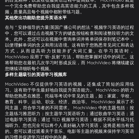
一个完全免费帮助您自我提高英语能力的工具，其中包含多样视
频，质量高且每个视频中都附带练习题。
其他突出功能助您提升英语水平
在与 " 安静领导的力量|英国广播公司的想法." 视频学习英语的过程
中，您可以通过点击视频下方的键盘按钮检查和阅读整段听力的文
本。此外，您还可以在视频中查询单词并将单词保存到笔记本中，
以便理解单词的含义和用法语境。这有助于您熟悉常见词汇和表达
方式，从而提高听力技能并扩大词汇量。在学习英语时，
MochiVideo 应用了“听-反射”方法，帮助您掌握对话中的词汇。这
将帮助您在最初几次学习时形成反应，而 MochiVideo 将继续建议
您继续详细听每个视频。
多样主题吸引的英语学习视频库
MochiVideo 不仅提供学习英语的视频，还集成了简短的应用练
习。这有助于学生最好地自我提升英语能力。 MochiVideo 的听力
帮助您熟悉在雅思、托福等考试中常见的主题，如：家庭、学校、
教育、科学、运动、职业、经济、政治等。 MochiVideo 展示了不
同主题，符合学习者的不同需求。 MochiVideo 中的主题包括：按
主题练习雅思听力；按主题学习英语听力；通过歌曲学习英语；通
过电影学习英语；通过 TED 视频学习英语；根据不同水平练习托
福听力。您也完全可以将个人喜好融入学习英语，这将是相当有效
的。您可以通过观看关于音乐、电影等主题的视频来保持学习英语
的习惯并促进学习过程中的兴趣。